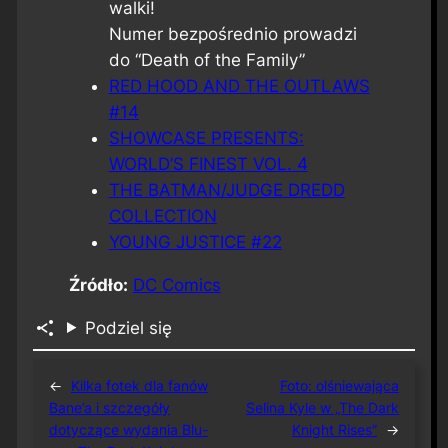
walki!
Numer bezpośrednio prowadzi
do “Death of the Family”
RED HOOD AND THE OUTLAWS
#14
SHOWCASE PRESENTS:
WORLD’S FINEST VOL. 4
THE BATMAN/JUDGE DREDD
COLLECTION
YOUNG JUSTICE #22
Źródło:
DC Comics
Podziel się
←
Kilka fotek dla fanów
Foto: olśniewająca
Bane’a i szczegóły
Selina Kyle w „The Dark
dotyczące wydania Blu-
Knight Rises”
→