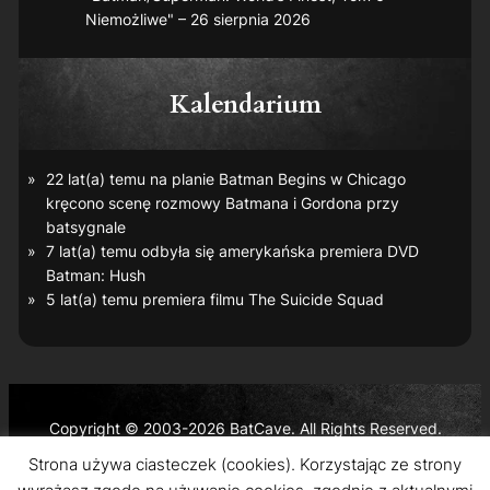
Niemożliwe" – 26 sierpnia 2026
Kalendarium
22 lat(a) temu na planie
Batman Begins
w Chicago
kręcono scenę rozmowy Batmana i Gordona przy
batsygnale
7 lat(a) temu odbyła się amerykańska premiera DVD
Batman: Hush
5 lat(a) temu premiera filmu
The Suicide Squad
Copyright © 2003-2026 BatCave. All Rights Reserved.
Batman and all related characters and elements are the
Strona używa ciasteczek (cookies). Korzystając ze strony
trademarks of © DC Comics and Warner Bros. Entertainment