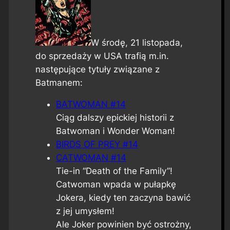
W środę, 21 listopada,
do sprzedaży w USA trafią m.in.
następujące tytuły związane z
Batmanem:
BATWOMAN #14
Ciąg dalszy epickiej historii z
Batwoman i Wonder Woman!
BIRDS OF PREY #14
CATWOMAN #14
Tie-in “Death of the Family”!
Catwoman wpada w pułapkę
Jokera, kiedy ten zaczyna bawić
z jej umysłem!
Ale Joker powinien być ostrożny,