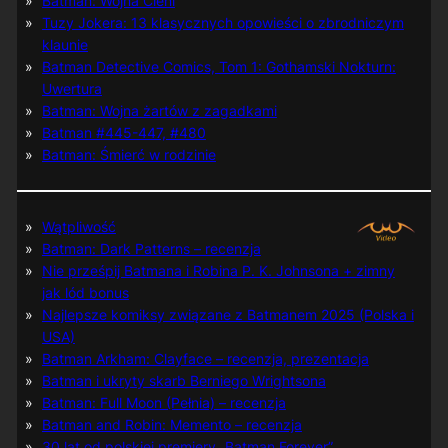
Batman: Wojna Cieni
Tuzy Jokera: 13 klasycznych opowieści o zbrodniczym
klaunie
Batman Detective Comics, Tom 1: Gothamski Nokturn:
Uwertura
Batman: Wojna żartów z zagadkami
Batman #445-447, #480
Batman: Śmierć w rodzinie
Wątpliwość
Batman: Dark Patterns – recenzja
Nie prześpij Batmana i Robina P. K. Johnsona + zimny
jak lód bonus
Najlepsze komiksy związane z Batmanem 2025 (Polska i
USA)
Batman Arkham: Clayface – recenzja, prezentacja
Batman i ukryty skarb Berniego Wrightsona
Batman: Full Moon (Pełnia) – recenzja
Batman and Robin: Memento – recenzja
30 lat od polskiej premiery „Batman Forever”