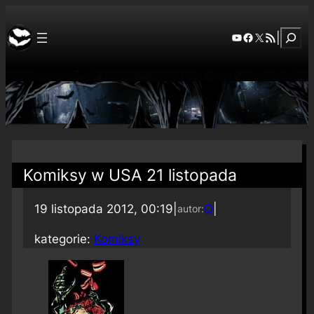
Szuka
YouTube
Facebook
X
RSS Feed
|
Komiksy w USA 21 listopada
19 listopada 2012, 00:19
|
Q
|
autor:
kategorie:
Komiksy