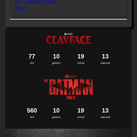
ray „The Dark Knight
Rises”
7
7
1
0
1
9
1
2
3
dni
godzin
minut
sekund
5
6
0
1
0
1
9
1
2
3
dni
godzin
minut
sekund