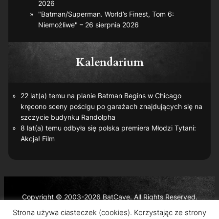
2026
"Batman/Superman. World’s Finest, Tom 6:
Niemożliwe" – 26 sierpnia 2026
Kalendarium
22 lat(a) temu na planie
Batman Begins
w Chicago
kręcono sceny pościgu po garażach znajdujących się na
szczycie budynku Randolpha
8 lat(a) temu odbyła się polska premiera
Młodzi Tytani:
Akcja! Film
Copyright © 2003-2026 BatCave. All Rights Reserved.
Batman and all related characters and elements are the
Strona używa ciasteczek (cookies). Korzystając ze strony
trademarks of © DC Comics and Warner Bros. Entertainment