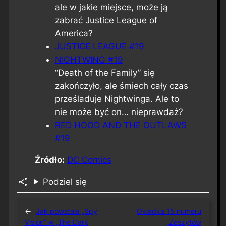
ale w jakie miejsce, może ją
zabrać Justice League of
America?
JUSTICE LEAGUE #19
NIGHTWING #19
“Death of the Family” się
zakończyło, ale śmiech cały czas
prześladuje Nightwinga. Ale to
nie może być on… nieprawdaż?
RED HOOD AND THE OUTLAWS
#19
Źródło:
DC Comics
Podziel się
←
Jak powstała „Spy
Okładka 15 numeru
Vision” w „The Dark
„Zeszytów