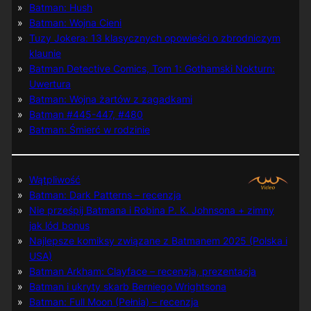
Batman: Hush
Batman: Wojna Cieni
Tuzy Jokera: 13 klasycznych opowieści o zbrodniczym
klaunie
Batman Detective Comics, Tom 1: Gothamski Nokturn:
Uwertura
Batman: Wojna żartów z zagadkami
Batman #445-447, #480
Batman: Śmierć w rodzinie
Wątpliwość
Batman: Dark Patterns – recenzja
Nie prześpij Batmana i Robina P. K. Johnsona + zimny
jak lód bonus
Najlepsze komiksy związane z Batmanem 2025 (Polska i
USA)
Batman Arkham: Clayface – recenzja, prezentacja
Batman i ukryty skarb Berniego Wrightsona
Batman: Full Moon (Pełnia) – recenzja