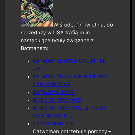
W środę, 17 kwietnia, do
sprzedaży w USA trafią m.in.
następujące tytuły związane z
Batmanem:
BATMAN BEYOND UNLIMITED
#15
BATMAN YEAR ONE HUNDRED
NEW PRINTING
BATWOMAN #19
BIRDS OF PREY #19
BIRDS OF PREY VOL. 2: YOUR
KISS MIGHT KILL
CATWOMAN #19
Catwoman potrzebuje pomocy –