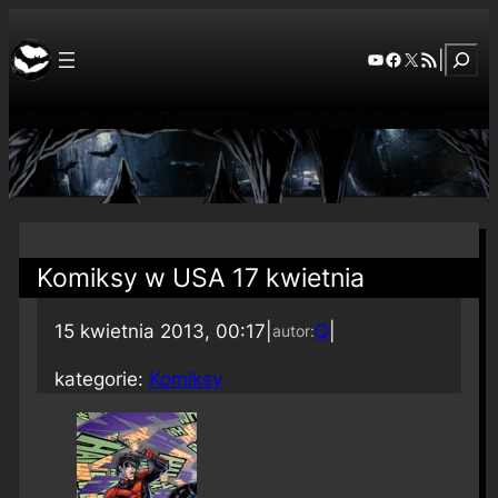
Szuka
YouTube
Facebook
X
RSS Feed
|
Komiksy w USA 17 kwietnia
15 kwietnia 2013, 00:17
|
Q
|
autor:
kategorie:
Komiksy