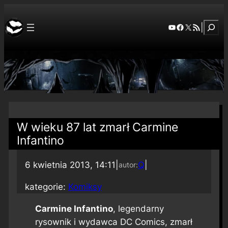
Szuka
YouTube
Facebook
X
RSS Feed
|
W wieku 87 lat zmarł Carmine
Infantino
6 kwietnia 2013, 14:11
|
Q
|
autor:
kategorie:
Komiksy
Carmine Infantino
, legendarny
rysownik i wydawca DC Comics, zmarł