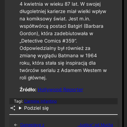
4 kwietnia w wieku 87 lat. W swojej
długoletniej karierze miał wielki wpływ
na komiksowy świat. Jest m.in.
współtwórcą postaci Batgirl (Barbara
Gordon), która zadebiutowała w
„Detective Comics #359”.
Odpowiedzialny był również za
zmianę wyglądu Batmana w 1964
roku, która stała się inspiracją dla
twórców serialu z Adamem Westem w
roli głównej.
Źródło:
Hollywood Reporter
Tagi:
Carmine Infantino
Podziel się
←
Gameplaye z
„Justice” od Mucha