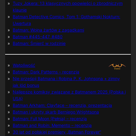
Tuzy Jokera: 13 klasycznych opowieści o zbrodniczym
klaunie
Batman Detective Comics, Tom 1: Gothamski Nokturn:
Uwertura
Batman: Wojna żartów z zagadkami
Batman #445-447, #480
Batman: Śmierć w rodzinie
Wątpliwość
Batman: Dark Patterns – recenzja
Nie prześpij Batmana i Robina P. K. Johnsona + zimny
jak lód bonus
Najlepsze komiksy związane z Batmanem 2025 (Polska i
USA)
Batman Arkham: Clayface – recenzja, prezentacja
Batman i ukryty skarb Berniego Wrightsona
Batman: Full Moon (Pełnia) – recenzja
Batman and Robin: Memento – recenzja
30 lat od polskiej premiery „Batman Forever”