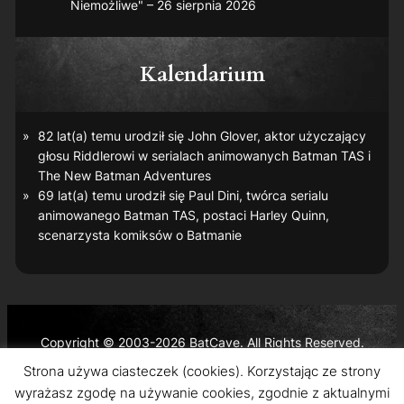
Niemożliwe" – 26 sierpnia 2026
Kalendarium
82 lat(a) temu urodził się John Glover, aktor użyczający
głosu Riddlerowi w serialach animowanych
Batman TAS
i
The New Batman Adventures
69 lat(a) temu urodził się Paul Dini, twórca serialu
animowanego
Batman TAS
, postaci Harley Quinn,
scenarzysta komiksów o Batmanie
Copyright © 2003-2026 BatCave. All Rights Reserved.
Batman and all related characters and elements are the
Strona używa ciasteczek (cookies). Korzystając ze strony
trademarks of © DC Comics and Warner Bros. Entertainment
wyrażasz zgodę na używanie cookies, zgodnie z aktualnymi
Inc.