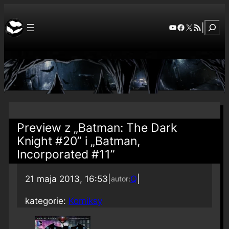
Szuka
YouTube
Facebook
X
RSS Feed
|
Preview z „Batman: The Dark
Knight #20” i „Batman,
Incorporated #11”
21 maja 2013, 16:53
|
Q
|
autor:
kategorie:
Komiksy