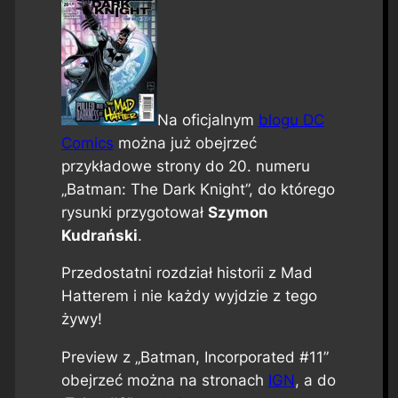
Na oficjalnym
blogu DC
Comics
można już obejrzeć
przykładowe strony do 20. numeru
„Batman: The Dark Knight”, do którego
rysunki przygotował
Szymon
Kudrański
.
Przedostatni rozdział historii z Mad
Hatterem i nie każdy wyjdzie z tego
żywy!
Preview z „Batman, Incorporated #11”
obejrzeć można na stronach
IGN
, a do