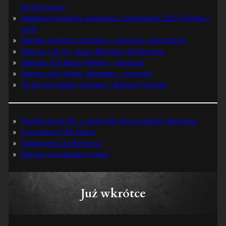
jak lód bonus
Najlepsze komiksy związane z Batmanem 2025 (Polska i
USA)
Batman Arkham: Clayface – recenzja, prezentacja
Batman i ukryty skarb Berniego Wrightsona
Batman: Full Moon (Pełnia) – recenzja
Batman and Robin: Memento – recenzja
30 lat od polskiej premiery „Batman Forever”
Powrót do lat 60. z okazji 60-lecia premiery Batmana
Z archiwum TM-Semic
Nawiązania do Batmana
Batman na kasetach video
Już wkrótce