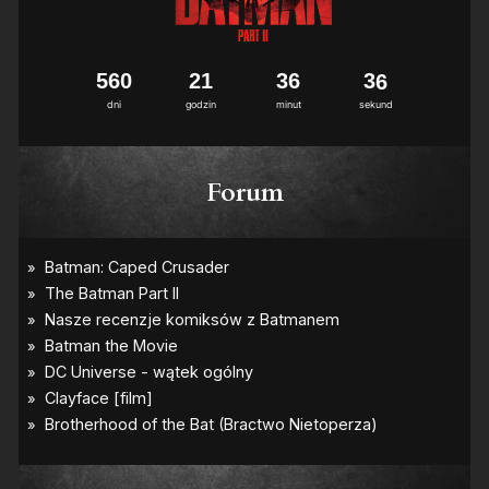
5
6
0
2
1
3
6
3
5
6
dni
godzin
minut
sekund
Forum