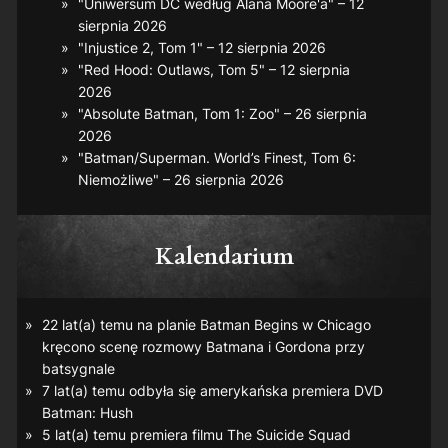
"Uniwersum DC według Alana Moore'a" – 12
sierpnia 2026
"Injustice 2, Tom 1" – 12 sierpnia 2026
"Red Hood: Outlaws, Tom 5" – 12 sierpnia
2026
"Absolute Batman, Tom 1: Zoo" – 26 sierpnia
2026
"Batman/Superman. World’s Finest, Tom 6:
Niemożliwe" – 26 sierpnia 2026
Kalendarium
22 lat(a) temu na planie
Batman Begins
w Chicago
kręcono scenę rozmowy Batmana i Gordona przy
batsygnale
7 lat(a) temu odbyła się amerykańska premiera DVD
Batman: Hush
5 lat(a) temu premiera filmu
The Suicide Squad