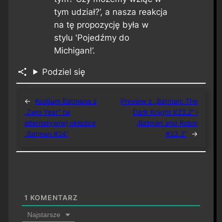
tym udział?’, a nasza reakcja
na tę propozycję była w
stylu 'Pojedźmy do
Michigan!’.
Podziel się
←
Kostium Batmana z
Preview z „Batman: The
„Zero Year” na
Dark Knight #23.2” i
alternatywnej okładce
„Batman and Robin
„Batman #24”
#23.2”
→
1
KOMENTARZ
Najstarsze