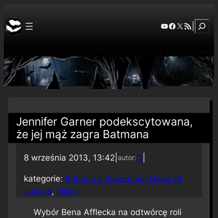
Szuka
YouTube
Facebook
X
RSS Feed
|
Jennifer Garner podekscytowana,
że jej mąż zagra Batmana
8 września 2013, 13:42
|
Q
|
autor:
kategorie:
Batman v Superman: Dawn of
Justice
, 
Filmy
Wybór Bena Afflecka na odtwórcę roli