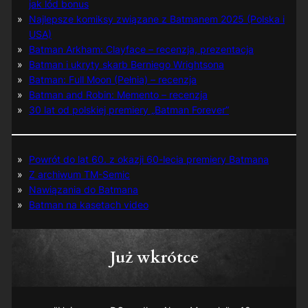
jak lód bonus
Najlepsze komiksy związane z Batmanem 2025 (Polska i
USA)
Batman Arkham: Clayface – recenzja, prezentacja
Batman i ukryty skarb Berniego Wrightsona
Batman: Full Moon (Pełnia) – recenzja
Batman and Robin: Memento – recenzja
30 lat od polskiej premiery „Batman Forever”
Powrót do lat 60. z okazji 60-lecia premiery Batmana
Z archiwum TM-Semic
Nawiązania do Batmana
Batman na kasetach video
Już wkrótce