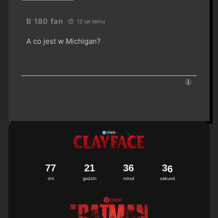
B 180 fan
12 lat temu
A co jest w Michigan?
7
7
2
1
3
6
3
5
6
dni
godzin
minut
sekund