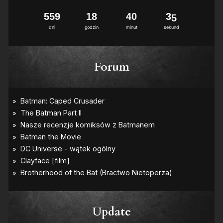
5
5
9
1
8
4
0
3
4
5
dni
godzin
minut
sekund
Forum
Update