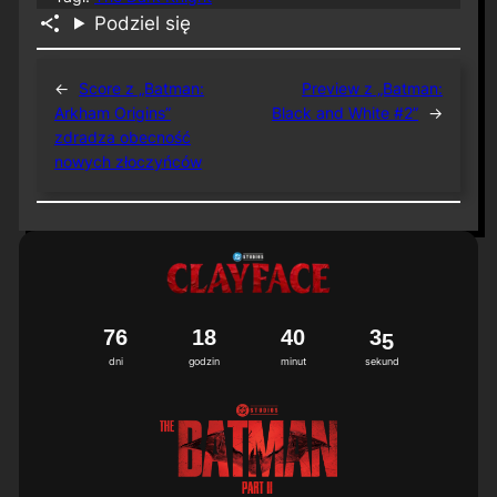
Podziel się
←
Score z „Batman:
Preview z „Batman:
Arkham Origins”
Black and White #2”
→
zdradza obecność
nowych złoczyńców
7
6
1
8
4
0
3
4
5
dni
godzin
minut
sekund