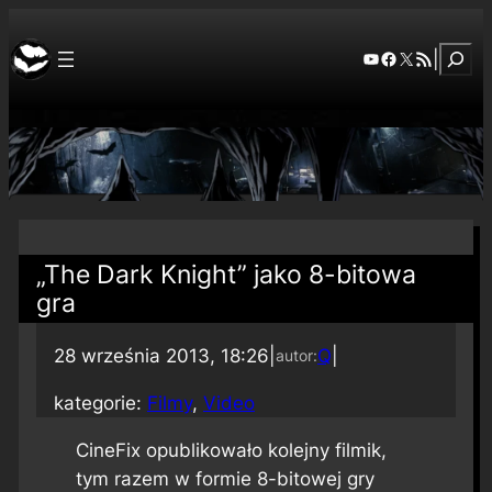
Szuka
YouTube
Facebook
X
RSS Feed
|
„The Dark Knight” jako 8-bitowa
gra
28 września 2013, 18:26
|
Q
|
autor:
kategorie:
Filmy
, 
Video
CineFix opublikowało kolejny filmik,
tym razem w formie 8-bitowej gry