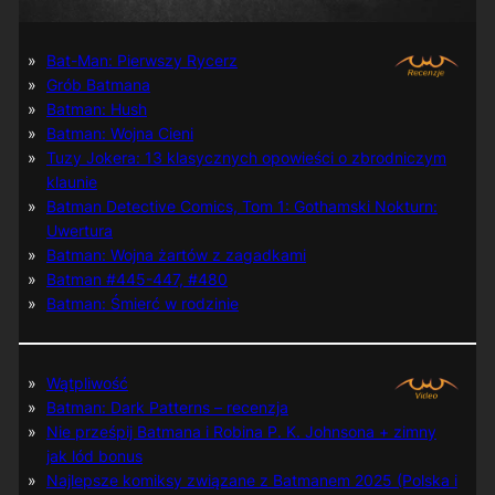
Bat-Man: Pierwszy Rycerz
Grób Batmana
Batman: Hush
Batman: Wojna Cieni
Tuzy Jokera: 13 klasycznych opowieści o zbrodniczym
klaunie
Batman Detective Comics, Tom 1: Gothamski Nokturn:
Uwertura
Batman: Wojna żartów z zagadkami
Batman #445-447, #480
Batman: Śmierć w rodzinie
Wątpliwość
Batman: Dark Patterns – recenzja
Nie prześpij Batmana i Robina P. K. Johnsona + zimny
jak lód bonus
Najlepsze komiksy związane z Batmanem 2025 (Polska i