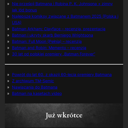
Nie prześpij Batmana i Robina P. K. Johnsona + zimny
jak lód bonus
Najlepsze komiksy związane z Batmanem 2025 (Polska i
USA)
Batman Arkham: Clayface – recenzja, prezentacja
Batman i ukryty skarb Berniego Wrightsona
Batman: Full Moon (Pełnia) – recenzja
Batman and Robin: Memento – recenzja
30 lat od polskiej premiery „Batman Forever”
Powrót do lat 60. z okazji 60-lecia premiery Batmana
Z archiwum TM-Semic
Nawiązania do Batmana
Batman na kasetach video
Już wkrótce