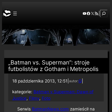
Szuka
YouTube
Facebook
X
RSS Feed
|
„Batman vs. Superman”: stroje
futbolistów z Gotham i Metropolis
18 października 2013, 12:51
|
Q
|
autor:
kategorie:
Batman v Superman: Dawn of
Justice
, 
Filmy
, 
Foto
Serwis
BatmanNews.com
zamieścił na