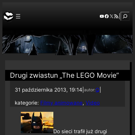
Szuka
YouTube
Facebook
X
RSS Feed
|
Drugi zwiastun „The LEGO Movie”
31 października 2013, 19:14
|
Q
|
autor:
kategorie:
Filmy animowane
, 
Video
Do sieci trafił już drugi