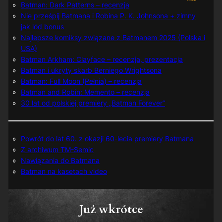
Batman: Dark Patterns – recenzja
Nie prześpij Batmana i Robina P. K. Johnsona + zimny
jak lód bonus
Najlepsze komiksy związane z Batmanem 2025 (Polska i
USA)
Batman Arkham: Clayface – recenzja, prezentacja
Batman i ukryty skarb Berniego Wrightsona
Batman: Full Moon (Pełnia) – recenzja
Batman and Robin: Memento – recenzja
30 lat od polskiej premiery „Batman Forever”
Powrót do lat 60. z okazji 60-lecia premiery Batmana
Z archiwum TM-Semic
Nawiązania do Batmana
Batman na kasetach video
Już wkrótce