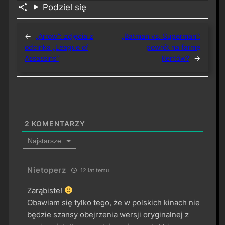
Podziel się
←
„Arrow”: zdjęcia z
„Batman vs. Superman”:
odcinka „League of
powrót na farmę
Assassins”
Kentów?
→
2
KOMENTARZY
Najstarsze
Nietoperz
12 lat temu
Zarąbiste!
Obawiam się tylko tego, że w polskich kinach nie
będzie szansy obejrzenia wersji oryginalnej z