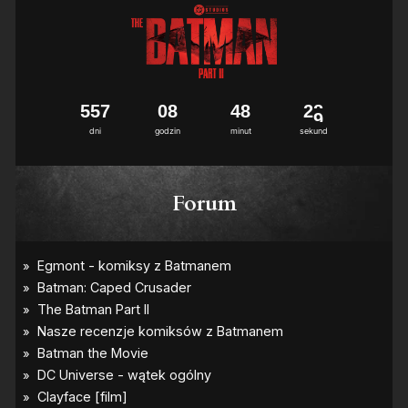
5
5
7
0
8
4
8
2
8
dni
godzin
minut
sekund
Forum