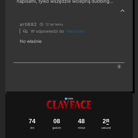
napisami, tylko wszędzie wciepną dubbing…
arti682
12 lat temu
W odpowiedzi do
Nietoperz
No właśnie
7
4
0
8
4
8
2
8
dni
godzin
minut
sekund