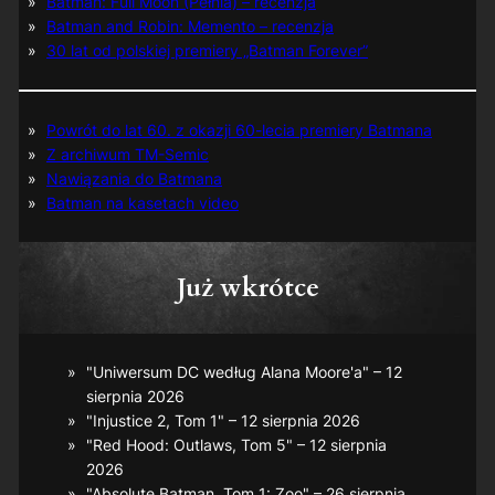
Batman: Full Moon (Pełnia) – recenzja
Batman and Robin: Memento – recenzja
30 lat od polskiej premiery „Batman Forever”
Powrót do lat 60. z okazji 60-lecia premiery Batmana
Z archiwum TM-Semic
Nawiązania do Batmana
Batman na kasetach video
Już wkrótce
"Uniwersum DC według Alana Moore'a" – 12
sierpnia 2026
"Injustice 2, Tom 1" – 12 sierpnia 2026
"Red Hood: Outlaws, Tom 5" – 12 sierpnia
2026
"Absolute Batman, Tom 1: Zoo" – 26 sierpnia