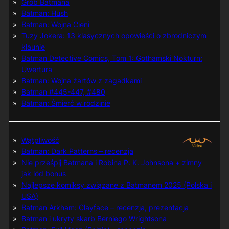
Grób Batmana
Batman: Hush
Batman: Wojna Cieni
Tuzy Jokera: 13 klasycznych opowieści o zbrodniczym
klaunie
Batman Detective Comics, Tom 1: Gothamski Nokturn:
Uwertura
Batman: Wojna żartów z zagadkami
Batman #445-447, #480
Batman: Śmierć w rodzinie
Wątpliwość
Batman: Dark Patterns – recenzja
Nie prześpij Batmana i Robina P. K. Johnsona + zimny
jak lód bonus
Najlepsze komiksy związane z Batmanem 2025 (Polska i
USA)
Batman Arkham: Clayface – recenzja, prezentacja
Batman i ukryty skarb Berniego Wrightsona