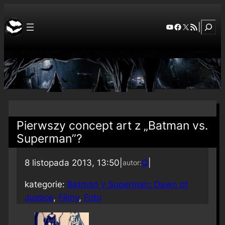
Szuka
YouTube
Facebook
X
RSS Feed
|
Pierwszy concept art z „Batman vs.
Superman”?
8 listopada 2013, 13:50
|
Q
|
autor:
kategorie:
Batman v Superman: Dawn of
Justice
, 
Filmy
, 
Foto