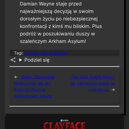
Damian Wayne staje przed
najważniejszą decyzją w swoim
dorosłym życiu po niebezpiecznej
konfrontacji z kimś mu bliskim. Plus
podróż w poszukiwaniu duszy w
szaleńczym Arkham Asylum!
Tagi:
Damian: Son of Batman
Podziel się
←
Video: Christopher
„The Dark Knight Rises”:
Nolan o tym jak styl
jak nakręcono scenę na
Francisa Bacona
cmentarzu
→
zainspirował Jokera