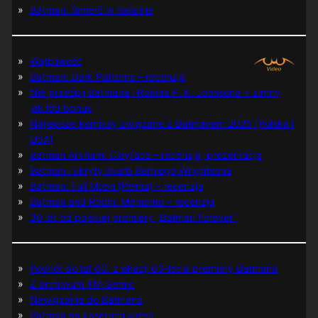
Batman: Śmierć w rodzinie
Wątpliwość
Batman: Dark Patterns – recenzja
Nie prześpij Batmana i Robina P. K. Johnsona + zimny
jak lód bonus
Najlepsze komiksy związane z Batmanem 2025 (Polska i
USA)
Batman Arkham: Clayface – recenzja, prezentacja
Batman i ukryty skarb Berniego Wrightsona
Batman: Full Moon (Pełnia) – recenzja
Batman and Robin: Memento – recenzja
30 lat od polskiej premiery „Batman Forever”
Powrót do lat 60. z okazji 60-lecia premiery Batmana
Z archiwum TM-Semic
Nawiązania do Batmana
Batman na kasetach video