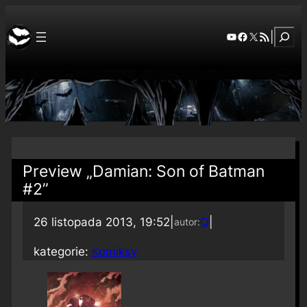
Szuka
YouTube
Facebook
X
RSS Feed
|
Preview „Damian: Son of Batman
#2”
26 listopada 2013, 19:52
|
Q
|
autor:
kategorie:
Komiksy