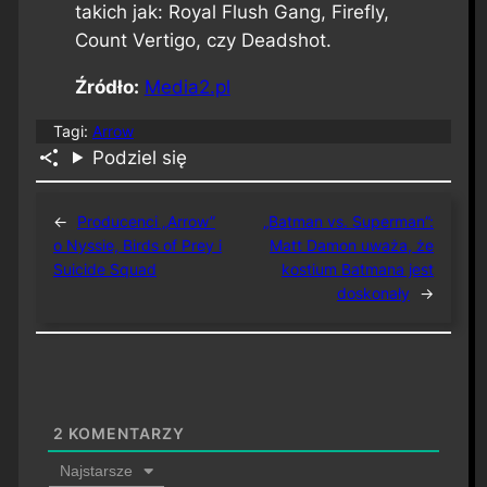
takich jak: Royal Flush Gang, Firefly,
Count Vertigo, czy Deadshot.
Źródło:
Media2.pl
Tagi:
Arrow
Podziel się
←
Producenci „Arrow”
„Batman vs. Superman”:
o Nyssie, Birds of Prey i
Matt Damon uważa, że
Suicide Squad
kostium Batmana jest
doskonały
→
2
KOMENTARZY
Najstarsze