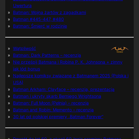
Uwertura
Batman: Wojna żartów z zagadkami
Batman #445-447, #480
Batman: Śmierć w rodzinie
Wątpliwość
Batman: Dark Patterns – recenzja
Nie prześpij Batmana i Robina P. K. Johnsona + zimny
jak lód bonus
Najlepsze komiksy związane z Batmanem 2025 (Polska i
USA)
Batman Arkham: Clayface – recenzja, prezentacja
Batman i ukryty skarb Berniego Wrightsona
Batman: Full Moon (Pełnia) – recenzja
Batman and Robin: Memento – recenzja
30 lat od polskiej premiery „Batman Forever”
Powrót do lat 60. z okazji 60-lecia premiery Batmana