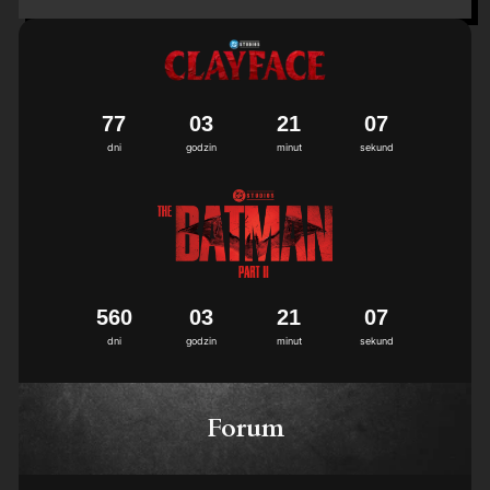
7
7
0
3
2
1
0
6
7
dni
godzin
minut
sekund
5
6
0
0
3
2
1
0
6
7
dni
godzin
minut
sekund
Forum