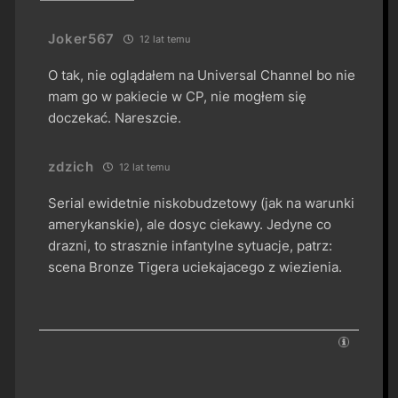
Joker567
12 lat temu
O tak, nie oglądałem na Universal Channel bo nie
mam go w pakiecie w CP, nie mogłem się
doczekać. Nareszcie.
zdzich
12 lat temu
Serial ewidetnie niskobudzetowy (jak na warunki
amerykanskie), ale dosyc ciekawy. Jedyne co
drazni, to strasznie infantylne sytuacje, patrz:
scena Bronze Tigera uciekajacego z wiezienia.