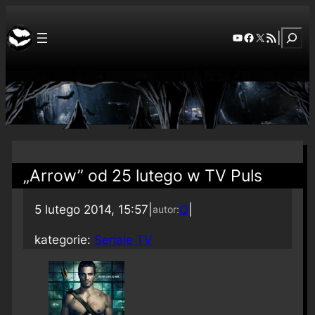
Szuka
YouTube
Facebook
X
RSS Feed
|
„Arrow” od 25 lutego w TV Puls
5 lutego 2014, 15:57
|
Q
|
autor:
kategorie:
Seriale TV