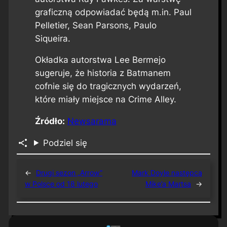
graficzną odpowiadać będą m.in. Paul
Pelletier, Sean Parsons, Paulo
Siqueira.
Okładka autorstwa Lee Bermejo
sugeruje, że historia z Batmanem
cofnie się do tragicznych wydarzeń,
które miały miejsce na Crime Alley.
Źródło:
Newsarama
Podziel się
←
Drugi sezon „Arrow”
Mark Doyle następcą
w Polsce od 18 lutego
Mike’a Martsa
→