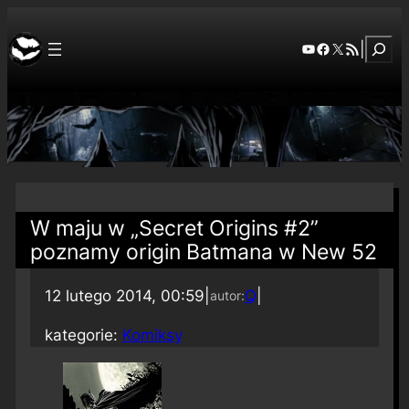
Szuka
YouTube
Facebook
X
RSS Feed
|
W maju w „Secret Origins #2”
poznamy origin Batmana w New 52
12 lutego 2014, 00:59
|
Q
|
autor:
kategorie:
Komiksy