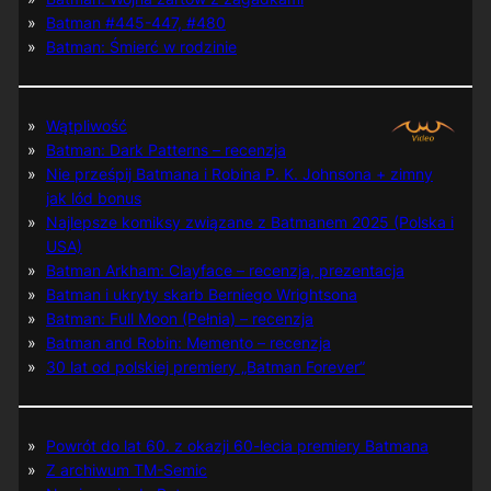
Batman #445-447, #480
Batman: Śmierć w rodzinie
Wątpliwość
Batman: Dark Patterns – recenzja
Nie prześpij Batmana i Robina P. K. Johnsona + zimny
jak lód bonus
Najlepsze komiksy związane z Batmanem 2025 (Polska i
USA)
Batman Arkham: Clayface – recenzja, prezentacja
Batman i ukryty skarb Berniego Wrightsona
Batman: Full Moon (Pełnia) – recenzja
Batman and Robin: Memento – recenzja
30 lat od polskiej premiery „Batman Forever”
Powrót do lat 60. z okazji 60-lecia premiery Batmana
Z archiwum TM-Semic