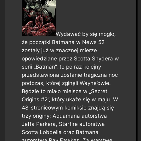
Wydawać by się mogło,
że początki Batmana w News 52
zostały już w znacznej mierze
opowiedziane przez Scotta Snydera w
serii „Batman”, to po raz kolejny
przedstawiona zostanie tragiczna noc
podczas, której zginęli Wayne’owie.
Będzie to miało miejsce w „Secret
Origins #2”, który ukaże się w maju. W
48-stronicowym komiksie znajdą się
trzy originy: Aquamana autorstwa
Jeffa Parkera, Starfire autorstwa
Scotta Lobdella oraz Batmana
autorstwa Ray Fawkes. Za warstwę