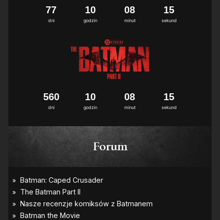
7
7
1
0
0
8
1
4
5
dni
godzin
minut
sekund
5
6
0
1
0
0
8
1
4
5
dni
godzin
minut
sekund
Forum