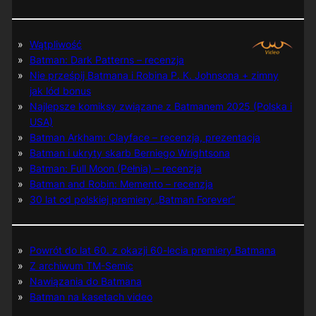
Wątpliwość
Batman: Dark Patterns – recenzja
Nie prześpij Batmana i Robina P. K. Johnsona + zimny
jak lód bonus
Najlepsze komiksy związane z Batmanem 2025 (Polska i
USA)
Batman Arkham: Clayface – recenzja, prezentacja
Batman i ukryty skarb Berniego Wrightsona
Batman: Full Moon (Pełnia) – recenzja
Batman and Robin: Memento – recenzja
30 lat od polskiej premiery „Batman Forever”
Powrót do lat 60. z okazji 60-lecia premiery Batmana
Z archiwum TM-Semic
Nawiązania do Batmana
Batman na kasetach video