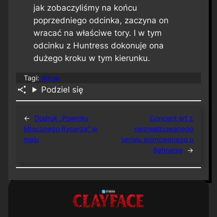
jak zobaczyliśmy na końcu
poprzedniego odcinka, zaczyna on
wracać na właściwe tory. I w tym
odcinku z Huntress dokonuje ona
dużego kroku w tym kierunku.
Tagi:
Arrow
Podziel się
←
Dodruk „Powrotu
Concept art z
Mrocznego Rycerza” w
niezrealziowanego
maju
serialu animowanego o
Batmanie
→