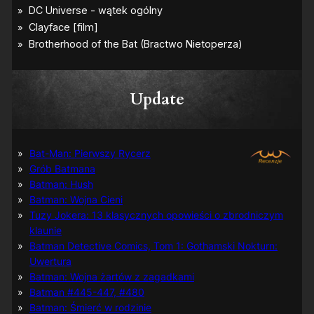
Update
Bat-Man: Pierwszy Rycerz
Grób Batmana
Batman: Hush
Batman: Wojna Cieni
Tuzy Jokera: 13 klasycznych opowieści o zbrodniczym
klaunie
Batman Detective Comics, Tom 1: Gothamski Nokturn:
Uwertura
Batman: Wojna żartów z zagadkami
Batman #445-447, #480
Batman: Śmierć w rodzinie