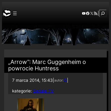
Szuka
YouTube
Facebook
X
RSS Feed
|
„Arrow”: Marc Guggenheim o
powrocie Huntress
7 marca 2014, 15:43
|
Q
|
autor:
kategorie:
Seriale TV