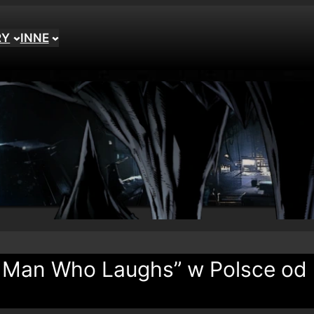
RY
INNE
e Man Who Laughs” w Polsce od