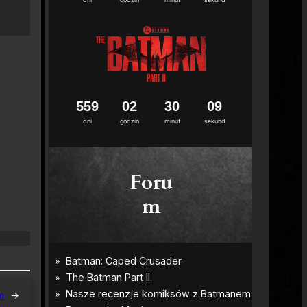
5
5
9
0
2
3
0
0
8
dni
godzin
minut
sekund
Foru
m
m
→