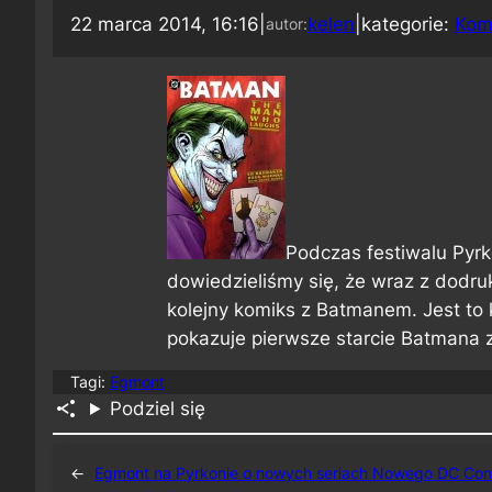
22 marca 2014, 16:16
|
kelen
|
kategorie:
Kom
autor:
Podczas festiwalu Pyr
dowiedzieliśmy się, że wraz z dodru
kolejny komiks z Batmanem. Jest to 
pokazuje pierwsze starcie Batmana 
Tagi:
Egmont
Podziel się
←
Egmont na Pyrkonie o nowych seriach Nowego DC Com