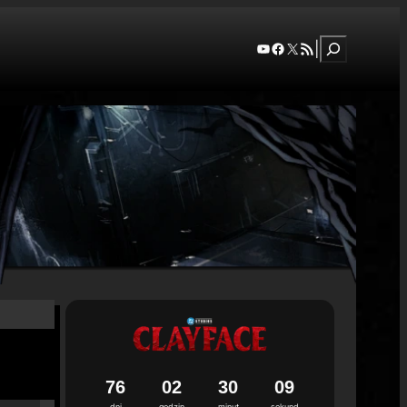
Szukaj
YouTube
Facebook
X
RSS Feed
|
7
6
0
2
3
0
0
8
dni
godzin
minut
sekund