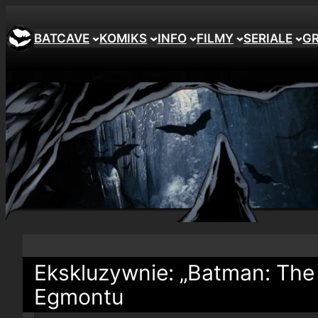
BATCAVE
KOMIKS
INFO
FILMY
SERIALE
G
Ekskluzywnie: „Batman: Th
Egmontu