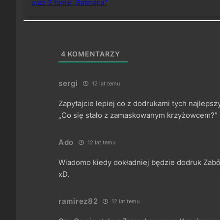
oraz 3 tomie „Batmana”
4
KOMENTARZY
sergi
12 lat temu
Zapytajcie lepiej co z dodrukami tych najleps
„Co się stało z zamaskowanym krzyżowcem?” i
Ado
12 lat temu
Wiadomo kiedy dokładniej będzie dodruk Zabó
xD.
ramirez82
12 lat temu