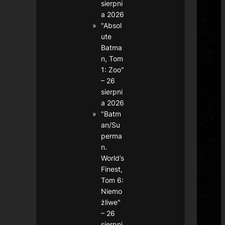
sierpni
a 2026
"Absol
ute
Batma
n, Tom
1: Zoo"
– 26
sierpni
a 2026
"Batm
an/Su
perma
n.
World’s
Finest,
Tom 6:
Niemo
żliwe"
– 26
sierpni