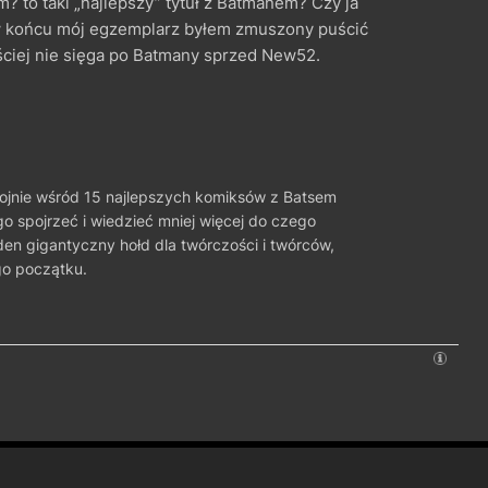
to taki „najlepszy” tytuł z Batmanem? Czy ja
w końcu mój egzemplarz byłem zmuszony puścić
ciej nie sięga po Batmany sprzed New52.
kojnie wśród 15 najlepszych komiksów z Batsem
ego spojrzeć i wiedzieć mniej więcej do czego
eden gigantyczny hołd dla twórczości i twórców,
go początku.