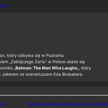
iksy
kon, który odbywa się w Poznaniu
kiem „Zabójczego Żartu” w Polsce ukaże się
komiks „
Batman: The Man Who Laughs
„, który
z Jokerem ze scenariuszem Eda Brubakera.
ics
Komiksowe miejskie legendy: walka Kato z Robine