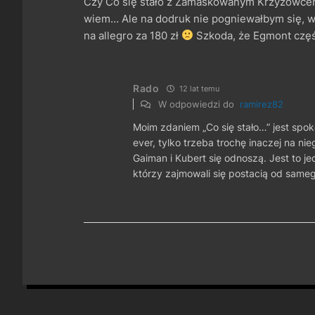
Czy Co się stało z Zamaskowanym Krzyżowcem? 
wiem… Ale na dodruk nie pogniewałbym się, 
na allegro za 180 zł
Szkoda, że Egmont częś
Rado
12 lat temu
W odpowiedzi do
ramirez82
Moim zdaniem „Co się stało…” jest spo
ever, tylko trzeba trochę inaczej na ni
Gaiman i Kubert się odnoszą. Jest to j
którzy zajmowali się postacią od same