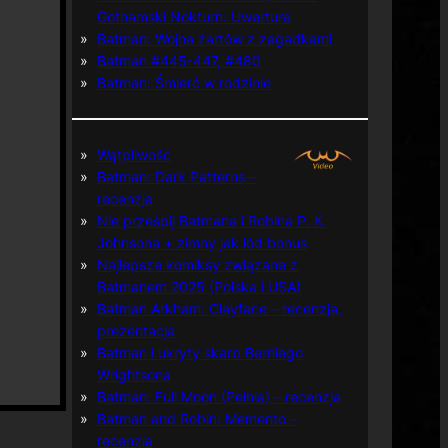
Gothamski Nokturn: Uwertura
Batman: Wojna żartów z zagadkami
Batman #445-447, #480
Batman: Śmierć w rodzinie
Wątpliwość
Batman: Dark Patterns –
recenzja
Nie prześpij Batmana i Robina P. K.
Johnsona + zimny jak lód bonus
Najlepsze komiksy związane z
Batmanem 2025 (Polska i USA)
Batman Arkham: Clayface – recenzja,
prezentacja
Batman i ukryty skarb Berniego
Wrightsona
Batman: Full Moon (Pełnia) – recenzja
Batman and Robin: Memento –
recenzja