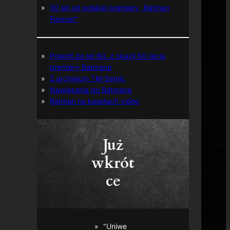
30 lat od polskiej premiery „Batman
Forever”
Powrót do lat 60. z okazji 60-lecia
premiery Batmana
Z archiwum TM-Semic
Nawiązania do Batmana
Batman na kasetach video
Już
wkrót
ce
"Uniwe