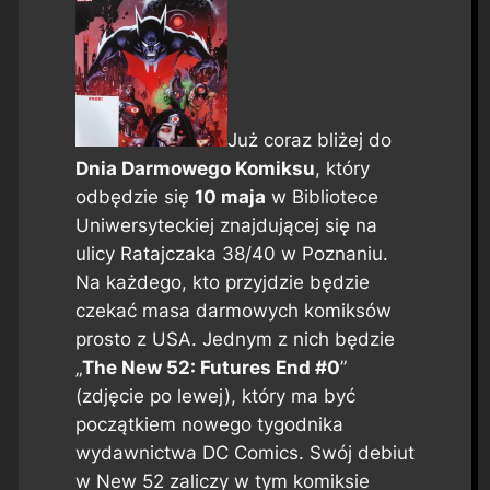
Już coraz bliżej do
Dnia Darmowego Komiksu
, który
odbędzie się
10 maja
w Bibliotece
Uniwersyteckiej znajdującej się na
ulicy Ratajczaka 38/40 w Poznaniu.
Na każdego, kto przyjdzie będzie
czekać masa darmowych komiksów
prosto z USA. Jednym z nich będzie
„
The New 52: Futures End #0
”
(zdjęcie po lewej), który ma być
początkiem nowego tygodnika
wydawnictwa DC Comics. Swój debiut
w New 52 zaliczy w tym komiksie