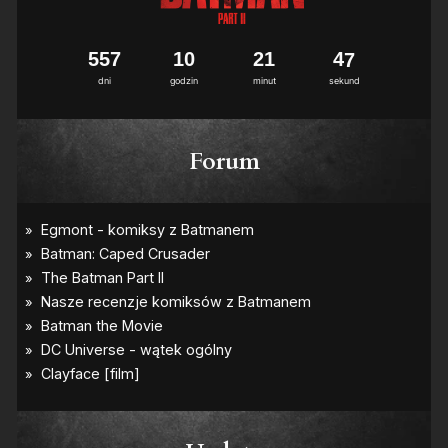
5
5
7
1
0
2
1
4
6
7
dni
godzin
minut
sekund
Forum