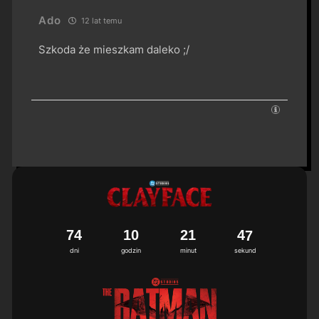
Ado
12 lat temu
Szkoda że mieszkam daleko ;/
7
4
1
0
2
1
4
6
7
dni
godzin
minut
sekund