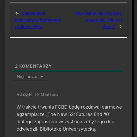
←
Zapowiedzi
Ray Fisher jako Cyborg
komiksów z Batmanem
w sequelu „Man of
na lipiec 2014
Steel”!
→
2
KOMENTARZY
Najstarsze
RadaR
12 lat temu
W trakcie trwania FCBD będę rozdawał darmowe
egzemplarze „The New 52: Futures End #0”
dlatego zapraszam wszystkich żeby tego dnia
odwiedzili Bibliotekę Uniwersytecką.