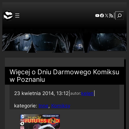
Szuka
YouTube
Facebook
X
RSS Feed
|
Więcej o Dniu Darmowego Komiksu
w Poznaniu
23 kwietnia 2014, 13:12
|
kelen
|
autor:
kategorie:
Inne
, 
Komiksy