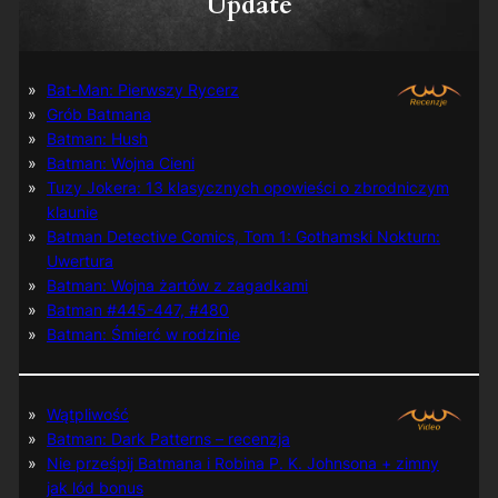
Update
Bat-Man: Pierwszy Rycerz
Grób Batmana
Batman: Hush
Batman: Wojna Cieni
Tuzy Jokera: 13 klasycznych opowieści o zbrodniczym
klaunie
Batman Detective Comics, Tom 1: Gothamski Nokturn:
Uwertura
Batman: Wojna żartów z zagadkami
Batman #445-447, #480
Batman: Śmierć w rodzinie
Wątpliwość
Batman: Dark Patterns – recenzja
Nie prześpij Batmana i Robina P. K. Johnsona + zimny
jak lód bonus