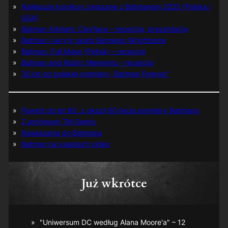
Najlepsze komiksy związane z Batmanem 2025 (Polska i
USA)
Batman Arkham: Clayface – recenzja, prezentacja
Batman i ukryty skarb Berniego Wrightsona
Batman: Full Moon (Pełnia) – recenzja
Batman and Robin: Memento – recenzja
30 lat od polskiej premiery „Batman Forever”
Powrót do lat 60. z okazji 60-lecia premiery Batmana
Z archiwum TM-Semic
Nawiązania do Batmana
Batman na kasetach video
Już wkrótce
"Uniwersum DC według Alana Moore'a" – 12