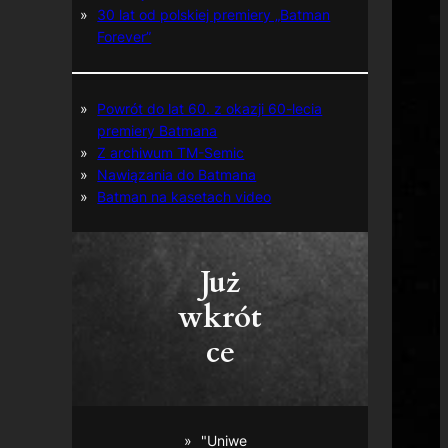
30 lat od polskiej premiery „Batman
Forever”
Powrót do lat 60. z okazji 60-lecia
premiery Batmana
Z archiwum TM-Semic
Nawiązania do Batmana
Batman na kasetach video
Już
wkrót
ce
"Uniwe