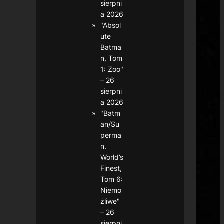
sierpni
a 2026
"Absol
ute
Batma
n, Tom
1: Zoo"
– 26
sierpni
a 2026
"Batm
an/Su
perma
n.
World’s
Finest,
Tom 6:
Niemo
żliwe"
– 26
sierpni