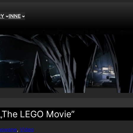
RY
INNE
 „The LEGO Movie”
imowane
, 
Video