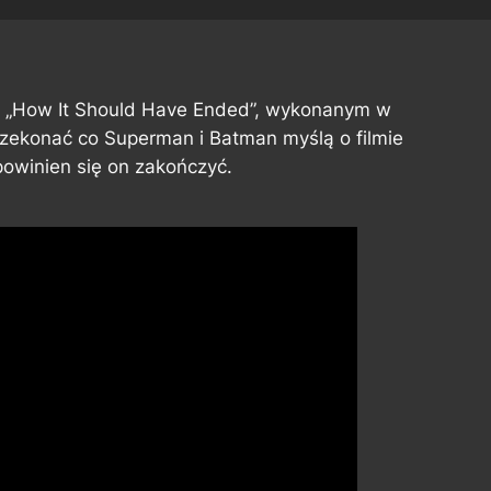
ii „How It Should Have Ended”, wykonanym w
rzekonać co Superman i Batman myślą o filmie
powinien się on zakończyć.