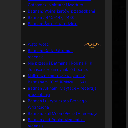
Gothamski Nokturn: Uwertura
Batman: Wojna żartów z zagadkami
Batman #445-447, #480
Batman: Śmierć w rodzinie
Wątpliwość
Batman: Dark Patterns –
recenzja
Nie prześpij Batmana i Robina P. K.
Johnsona + zimny jak lód bonus
Najlepsze komiksy związane z
Batmanem 2025 (Polska i USA)
Batman Arkham: Clayface – recenzja,
prezentacja
Batman i ukryty skarb Berniego
Wrightsona
Batman: Full Moon (Pełnia) – recenzja
Batman and Robin: Memento –
recenzja