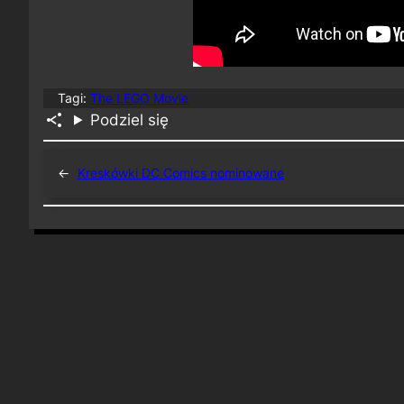
Tagi:
The LEGO Movie
Podziel się
←
Kreskówki DC Comics nominowane