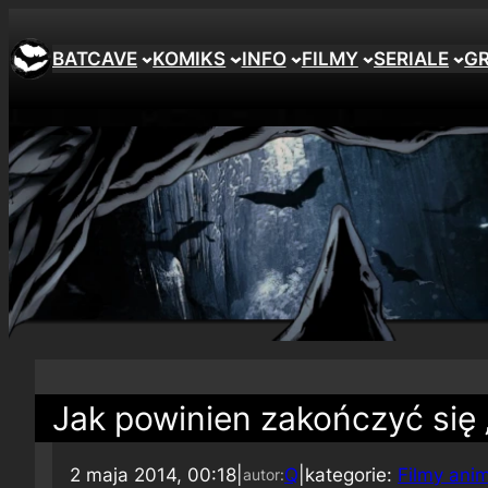
BATCAVE
KOMIKS
INFO
FILMY
SERIALE
G
Jak powinien zakończyć się
2 maja 2014, 00:18
|
Q
|
kategorie:
Filmy an
autor: