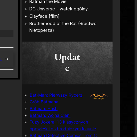
Updat
r
→
e
Bat-Man: Pierwszy Rycerz
Grób Batmana
Batman: Hush
Batman: Wojna Cieni
Tuzy Jokera: 13 klasycznych
opowieści o zbrodniczym klaunie
Batman Detective Comics, Tom 1: