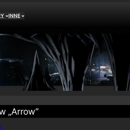
RY
INNE
 w „Arrow”
TV