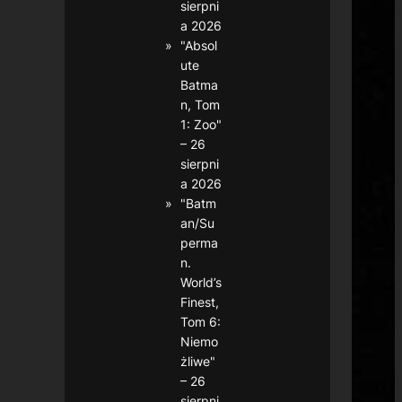
sierpni
a 2026
"Absol
ute
Batma
n, Tom
1: Zoo"
– 26
sierpni
a 2026
"Batm
an/Su
perma
n.
World’s
Finest,
Tom 6:
Niemo
żliwe"
– 26
sierpni