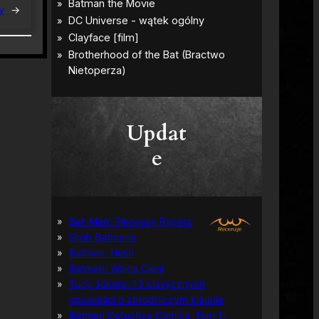
y
→
Updat
e
Bat-Man: Pierwszy Rycerz
Grób Batmana
Batman: Hush
Batman: Wojna Cieni
Tuzy Jokera: 13 klasycznych
opowieści o zbrodniczym klaunie
Batman Detective Comics, Tom 1: