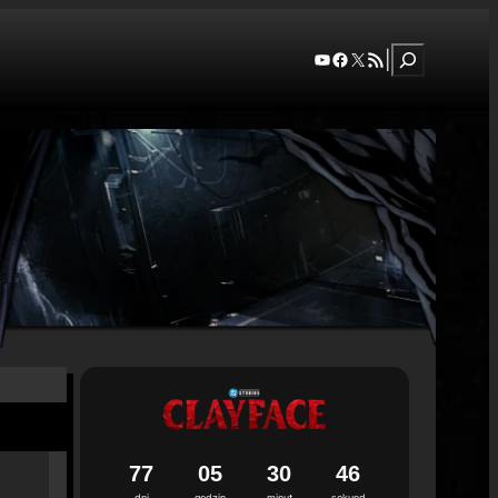
Szukaj
YouTube
Facebook
X
RSS Feed
|
7
7
0
5
3
0
4
5
dni
godzin
minut
sekund