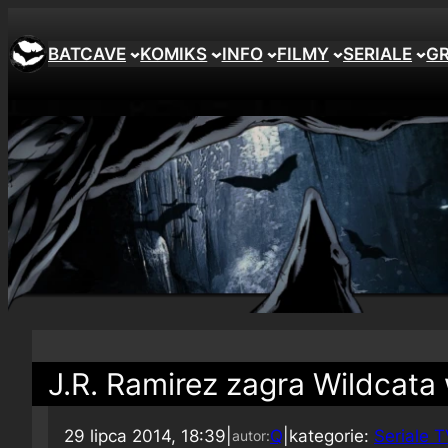
BATCAVE
KOMIKS
INFO
FILMY
SERIALE
G
J.R. Ramirez zagra Wildcata
29 lipca 2014, 18:39
|
Q
|
kategorie:
Seriale 
autor: