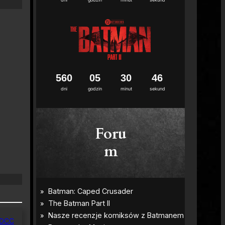
5
6
0
0
5
3
0
4
5
dni
godzin
minut
sekund
Foru
m
 SDCC