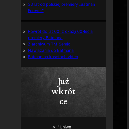
30 lat od polskiej premiery „Batman
Forever”
Powrót do lat 60. z okazji 60-lecia
premiery Batmana
Z archiwum TM-Semic
Nawiązania do Batmana
Batman na kasetach video
Już
wkrót
ce
"Uniwe