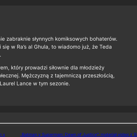
ie zabraknie słynnych komiksowych bohaterów.
i się w Ra’s al Ghula, to wiadomo już, że Teda
.
em, który prowadzi siłownie dla młodzieży
połecznej. Mężczyzną z tajemniczą przeszłością,
 Laurel Lance w tym sezonie.
n v
„Batman v Superman: Dawn of Justice”: materiał video z