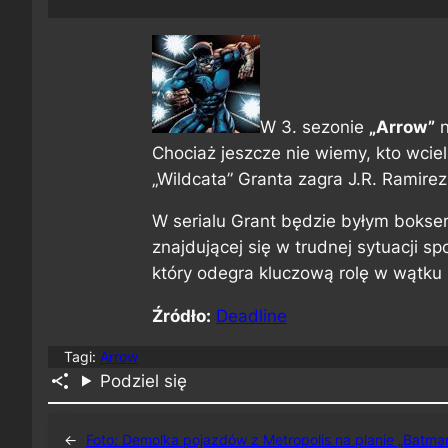
W 3. sezonie
„Arrow”
n
Chociaż jeszcze nie wiemy, kto wciel
„Wildcata” Granta zagra J.R. Ramirez
W serialu Grant będzie byłym bokser
znajdującej się w trudnej sytuacji s
który odegra kluczową rolę w wątku
Źródło:
Deadline
Tagi:
Arrow
Podziel się
←
Foto: Demolka pojazdów z Metropolis na planie „Batma