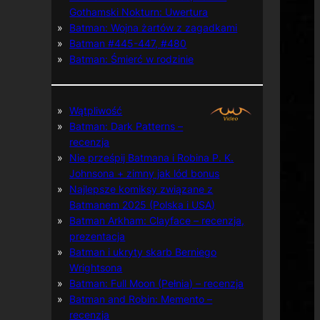
Gothamski Nokturn: Uwertura
Batman: Wojna żartów z zagadkami
Batman #445-447, #480
Batman: Śmierć w rodzinie
Wątpliwość
Batman: Dark Patterns –
recenzja
Nie prześpij Batmana i Robina P. K.
Johnsona + zimny jak lód bonus
Najlepsze komiksy związane z
Batmanem 2025 (Polska i USA)
Batman Arkham: Clayface – recenzja,
prezentacja
Batman i ukryty skarb Berniego
Wrightsona
Batman: Full Moon (Pełnia) – recenzja
Batman and Robin: Memento –
recenzja