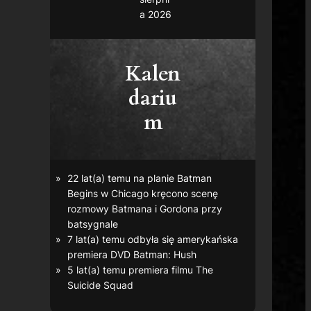
a 2026
Kalen
dariu
m
22 lat(a) temu na planie
Batman
Begins
w Chicago kręcono scenę
rozmowy Batmana i Gordona przy
batsygnale
7 lat(a) temu odbyła się amerykańska
premiera DVD
Batman: Hush
5 lat(a) temu premiera filmu
The
Suicide Squad