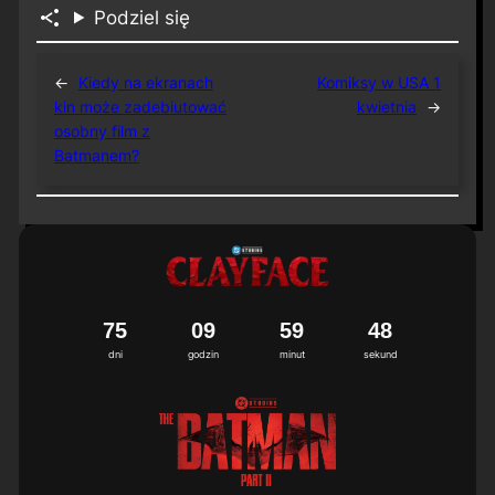
Podziel się
←
Kiedy na ekranach
Komiksy w USA 1
kin może zadebiutować
kwietnia
→
osobny film z
Batmanem?
7
5
0
9
5
9
4
8
dni
godzin
minut
sekund