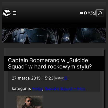
Szuka
YouTube
Facebook
X
RSS Feed
|
Captain Boomerang w „Suicide
Squad” w hard rockowym stylu?
27 marca 2015, 15:23
|
Q
|
autor:
kategorie:
Filmy
, 
Suicide Squad – Film