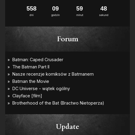
5
5
8
0
9
5
9
4
8
dni
godzin
minut
sekund
Forum
Update