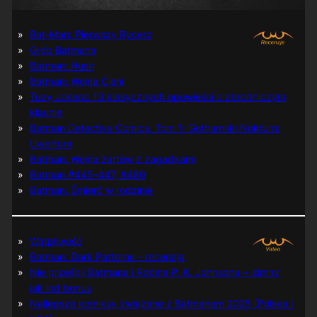
Bat-Man: Pierwszy Rycerz
Grób Batmana
Batman: Hush
Batman: Wojna Cieni
Tuzy Jokera: 13 klasycznych opowieści o zbrodniczym
klaunie
Batman Detective Comics, Tom 1: Gothamski Nokturn:
Uwertura
Batman: Wojna żartów z zagadkami
Batman #445-447, #480
Batman: Śmierć w rodzinie
Wątpliwość
Batman: Dark Patterns – recenzja
Nie prześpij Batmana i Robina P. K. Johnsona + zimny
jak lód bonus
Najlepsze komiksy związane z Batmanem 2025 (Polska i