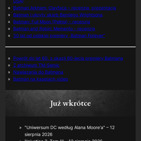
USA)
Batman Arkham: Clayface – recenzja, prezentacja
Batman i ukryty skarb Berniego Wrightsona
Batman: Full Moon (Pełnia) – recenzja
Batman and Robin: Memento – recenzja
30 lat od polskiej premiery „Batman Forever”
Powrót do lat 60. z okazji 60-lecia premiery Batmana
Z archiwum TM-Semic
Nawiązania do Batmana
Batman na kasetach video
Już wkrótce
"Uniwersum DC według Alana Moore'a" – 12
sierpnia 2026