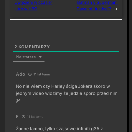
Uwięzieni w czasie”
„Batman v Superman:
jutro w HBO
Dawn of Justice”?
→
2
KOMENTARZY
Najstarsze
Ado
11 lat temu
No nie wiem czy Harley ściga Jokera skoro w
jednym video widzimy że jedzie sporo przed nim
;P
F
11 lat temu
Żadne lambo, tylko szajsowe infiniti g35 z