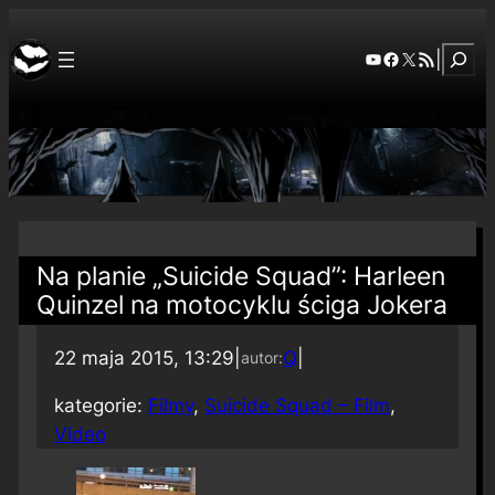
Szuka
YouTube
Facebook
X
RSS Feed
|
Na planie „Suicide Squad”: Harleen
Quinzel na motocyklu ściga Jokera
22 maja 2015, 13:29
|
Q
|
autor:
kategorie:
Filmy
, 
Suicide Squad – Film
, 
Video