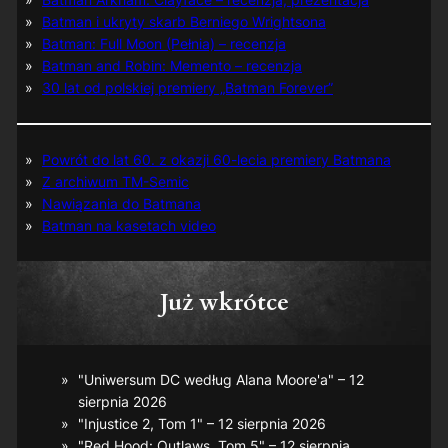
Batman i ukryty skarb Berniego Wrightsona
Batman: Full Moon (Pełnia) – recenzja
Batman and Robin: Memento – recenzja
30 lat od polskiej premiery „Batman Forever”
Powrót do lat 60. z okazji 60-lecia premiery Batmana
Z archiwum TM-Semic
Nawiązania do Batmana
Batman na kasetach video
Już wkrótce
"Uniwersum DC według Alana Moore'a" – 12
sierpnia 2026
"Injustice 2, Tom 1" – 12 sierpnia 2026
"Red Hood: Outlaws, Tom 5" – 12 sierpnia