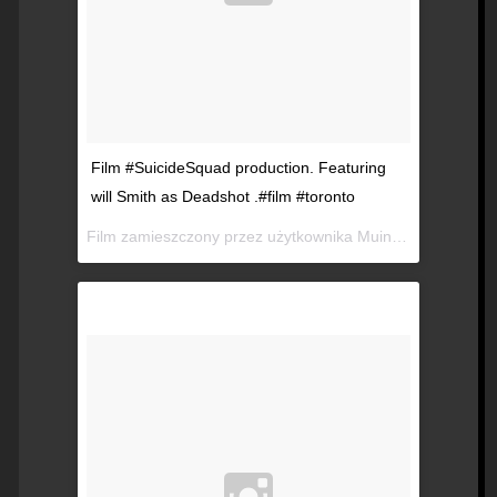
Film #SuicideSquad production. Featuring
will Smith as Deadshot .#film #toronto
Film zamieszczony przez użytkownika Muin B (Moin) (@yesyoucanfollowme)