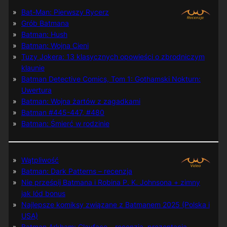
Bat-Man: Pierwszy Rycerz
Grób Batmana
Batman: Hush
Batman: Wojna Cieni
Tuzy Jokera: 13 klasycznych opowieści o zbrodniczym
klaunie
Batman Detective Comics, Tom 1: Gothamski Nokturn:
Uwertura
Batman: Wojna żartów z zagadkami
Batman #445-447, #480
Batman: Śmierć w rodzinie
Wątpliwość
Batman: Dark Patterns – recenzja
Nie prześpij Batmana i Robina P. K. Johnsona + zimny
jak lód bonus
Najlepsze komiksy związane z Batmanem 2025 (Polska i
USA)
Batman Arkham: Clayface – recenzja, prezentacja