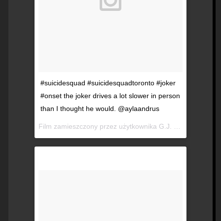
#suicidesquad #suicidesquadtoronto #joker
#onset the joker drives a lot slower in person
than I thought he would. @aylaandrus
Film zamieszczony przez użytkownika G.J. Evans (@gjrevans)