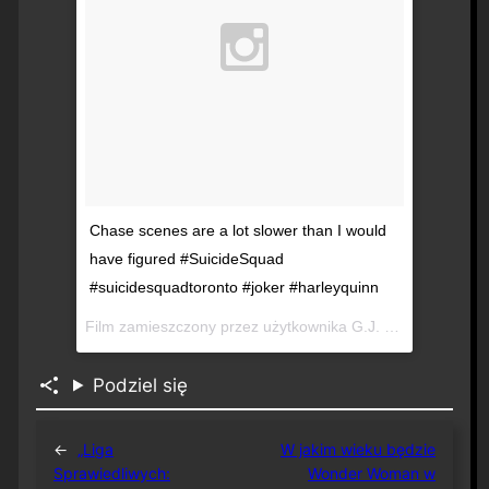
Chase scenes are a lot slower than I would
have figured #SuicideSquad
#suicidesquadtoronto #joker #harleyquinn
Film zamieszczony przez użytkownika G.J. Evans (@gjrevans)
Podziel się
←
„Liga
W jakim wieku będzie
Sprawiedliwych:
Wonder Woman w