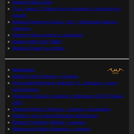
Batman: Wojna Cieni
Tuzy Jokera: 13 klasycznych opowieści o zbrodniczym
klaunie
Batman Detective Comics, Tom 1: Gothamski Nokturn:
Uwertura
Batman: Wojna żartów z zagadkami
Batman #445-447, #480
Batman: Śmierć w rodzinie
Wątpliwość
Batman: Dark Patterns – recenzja
Nie prześpij Batmana i Robina P. K. Johnsona + zimny
jak lód bonus
Najlepsze komiksy związane z Batmanem 2025 (Polska i
USA)
Batman Arkham: Clayface – recenzja, prezentacja
Batman i ukryty skarb Berniego Wrightsona
Batman: Full Moon (Pełnia) – recenzja
Batman and Robin: Memento – recenzja