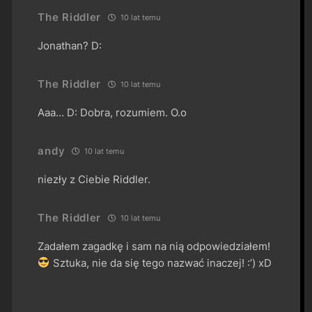
The Riddler
10 lat temu
Jonathan? D:
The Riddler
10 lat temu
Aaa… D: Dobra, rozumiem. O.o
andy
10 lat temu
niezły z Ciebie Riddler.
The Riddler
10 lat temu
Zadałem zagadkę i sam na nią odpowiedziałem!
Sztuka, nie da się tego nazwać inaczej! :’) xD