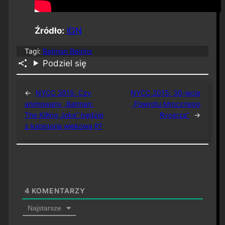
Źródło:
IGN
Tagi:
Batman Begins
Podziel się
←
NYCC 2015: Czy
NYCC 2015: 30-lecie
animowany „Batman:
„Powrotu Mrocznego
The Killing Joke” będzie
Rycerza”
→
z kategorią wiekową R?
4
KOMENTARZY
Najstarsze