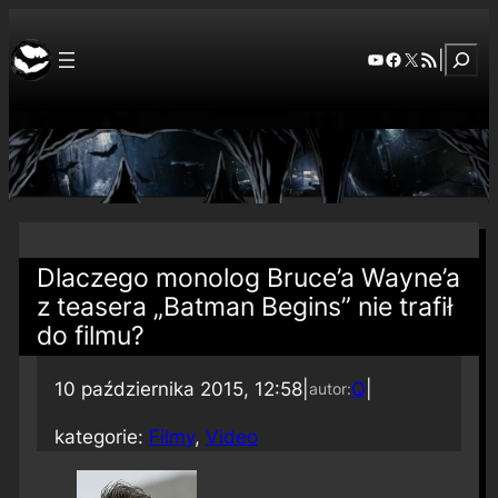
Szuka
YouTube
Facebook
X
RSS Feed
|
Dlaczego monolog Bruce’a Wayne’a
z teasera „Batman Begins” nie trafił
do filmu?
10 października 2015, 12:58
|
Q
|
autor:
kategorie:
Filmy
, 
Video