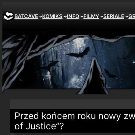
BATCAVE
KOMIKS
INFO
FILMY
SERIALE
G
Przed końcem roku nowy zw
of Justice”?