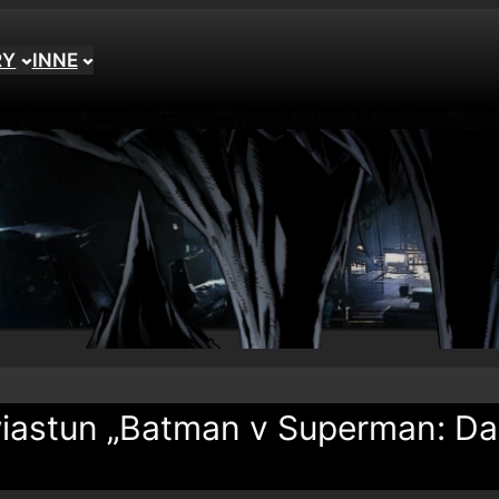
RY
INNE
iastun „Batman v Superman: D