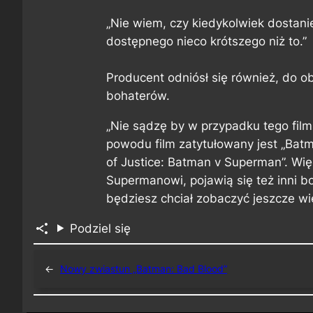
„Nie wiem, czy kiedykolwiek dostani
dostępnego nieco krótszego niż to.”
Producent odniósł się również, do o
bohaterów.
„Nie sądzę by w przypadku tego film
powodu film zatytułowany jest „Batm
of Justice: Batman v Superman”. Wię
Supermanowi, pojawią się też inni b
będziesz chciał zobaczyć jeszcze wię
Podziel się
←
Nowy zwiastun „Batman: Bad Blood”