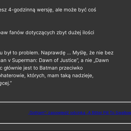
esz 4-godzinną wersję, ale może być coś
baw fanów dotyczących zbyt dużej ilości
u był to problem. Naprawdę … Myślę, że nie bez
an v Superman: Dawn of Justice”, a nie „Dawn
c głównie jest to Batman przeciwko
ohaterowie, których, mam taką nadzieje,
cej.”
„Gotham”: zapowiedź odcinka „A Bitter Pill To Swallow