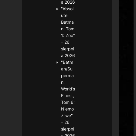
a 2026
"Absol
ute
Batma
n, Tom
1: Zoo"
– 26
sierpni
a 2026
"Batm
an/Su
perma
n.
World’s
Finest,
Tom 6:
Niemo
żliwe"
– 26
sierpni
a 2026