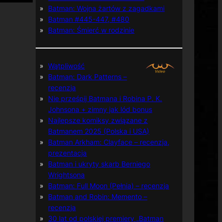
Batman: Wojna żartów z zagadkami
Batman #445-447, #480
Batman: Śmierć w rodzinie
Wątpliwość
Batman: Dark Patterns –
recenzja
Nie prześpij Batmana i Robina P. K.
Johnsona + zimny jak lód bonus
Najlepsze komiksy związane z
Batmanem 2025 (Polska i USA)
Batman Arkham: Clayface – recenzja,
prezentacja
Batman i ukryty skarb Berniego
Wrightsona
Batman: Full Moon (Pełnia) – recenzja
Batman and Robin: Memento –
recenzja
30 lat od polskiej premiery „Batman