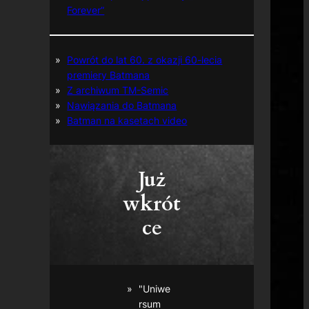
Forever”
Powrót do lat 60. z okazji 60-lecia
premiery Batmana
Z archiwum TM-Semic
Nawiązania do Batmana
Batman na kasetach video
Już
wkrót
ce
"Uniwe
rsum