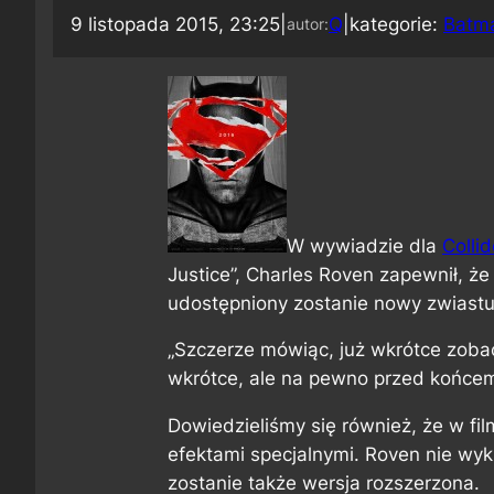
9 listopada 2015, 23:25
|
Q
|
kategorie:
Batma
autor:
W wywiadzie dla
Collid
Justice”, Charles Roven zapewnił, ż
udostępniony zostanie nowy zwiastu
„Szczerze mówiąc, już wkrótce zoba
wkrótce, ale na pewno przed końcem
Dowiedzieliśmy się również, że w fil
efektami specjalnymi. Roven nie wy
zostanie także wersja rozszerzona.