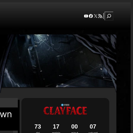
Szukaj
YouTube
Facebook
X
RSS Feed
|
awn
7
3
1
7
0
0
0
6
dni
godzin
minut
sekund