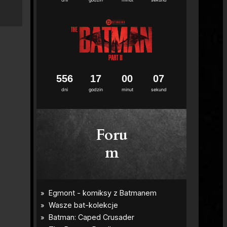
5
5
6
1
7
0
0
0
6
dni
godzin
minut
sekund
Foru
m