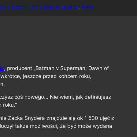
n v Superman: Dawn of Justice
, 
Filmy
er
, producent „Batman v Superman: Dawn of
e wkrótce, jeszcze przed końcem roku,
n.
czysz coś nowego… Nie wiem, jak definiujesz
 roku.”
mie Zacka Snydera znajdzie się ok 1 500 ujęć z
kluczył także możliwości, że być może wydana