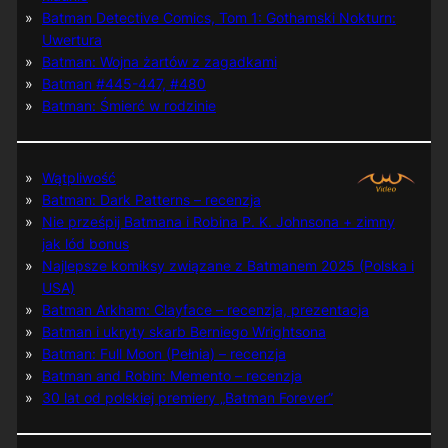
Batman Detective Comics, Tom 1: Gothamski Nokturn:
Uwertura
Batman: Wojna żartów z zagadkami
Batman #445-447, #480
Batman: Śmierć w rodzinie
Wątpliwość
Batman: Dark Patterns – recenzja
Nie prześpij Batmana i Robina P. K. Johnsona + zimny
jak lód bonus
Najlepsze komiksy związane z Batmanem 2025 (Polska i
USA)
Batman Arkham: Clayface – recenzja, prezentacja
Batman i ukryty skarb Berniego Wrightsona
Batman: Full Moon (Pełnia) – recenzja
Batman and Robin: Memento – recenzja
30 lat od polskiej premiery „Batman Forever”