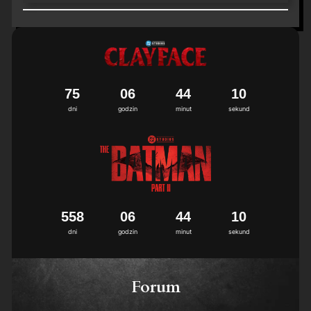
7
5
0
6
4
4
1
0
dni
godzin
minut
sekund
5
5
8
0
6
4
4
1
0
dni
godzin
minut
sekund
Forum