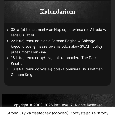
Kalendarium
38 lat(a) temu zmarł Alan Napier, odtwórca roli Alfreda w
serialu z lat 60
22 lat(a) temu na planie
Batman Begins
w Chicago
kręcono scenę maszerowania oddziałów SWAT i policji
przez most Franklina
18 lat(a) temu odbyła się polska premiera
The Dark
Knight
18 lat(a) temu odbyła się polska premiera DVD
Batman:
Gotham Knight
Copyright © 2003-2026 BatCave. All Rights Reserved.
Batman and all related characters and elements are the
Strona używa ciasteczek (cookies). Korzystając ze strony