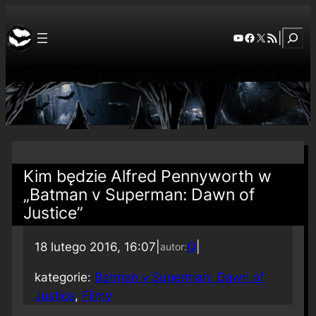
Szuka
YouTube
Facebook
X
RSS Feed
|
Kim będzie Alfred Pennyworth w
„Batman v Superman: Dawn of
Justice”
18 lutego 2016, 16:07
|
Q
|
autor:
kategorie:
Batman v Superman: Dawn of
Justice
, 
Filmy