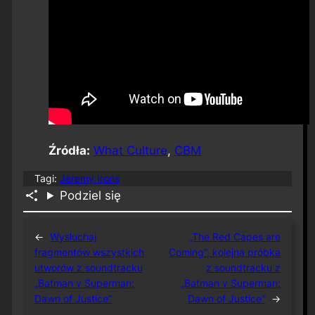
Źródła:
What Culture
,
CBM
Tagi:
Jeremy Irons
Podziel się
←
Wysłuchaj
„The Red Capes are
fragmentów wszystkich
Coming”, kolejna próbka
utworów z soundtracku
z soundtracku z
„Batman v Superman:
„Batman v Superman:
Dawn of Justice”
Dawn of Justice”
→