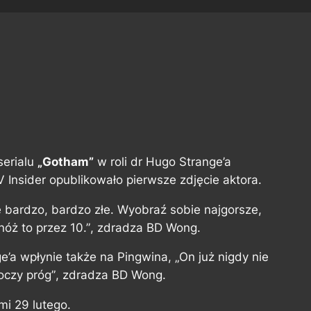
serialu
„Gotham”
w roli dr Hugo Strange’a
Insider opublikowało pierwsze zdjęcie aktora.
ie bardzo, bardzo złe. Wyobraź sobie najgorsze,
óż to przez 10.”
, zdradza BD Wong.
ge’a wpłynie także na Pingwina,
„On już nigdy nie
oczy próg”
, zdradza BD Wong.
i 29 lutego.