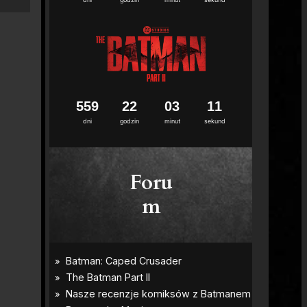
5
5
9
2
2
0
3
1
0
dni
godzin
minut
sekund
Foru
m