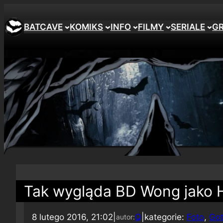
BATCAVE
KOMIKS
INFO
FILMY
SERIALE
G
Tak wygląda BD Wong jako 
8 lutego 2016, 21:02
|
Q
|
kategorie:
Foto
, 
Go
autor: