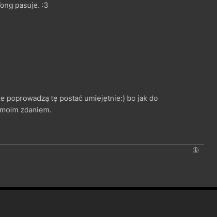
Wong pasuje. :3
że poprowadzą tę postać umiejętnie:) bo jak do
a moim zdaniem.