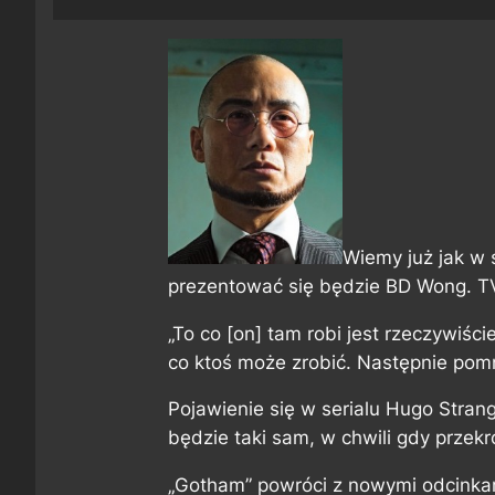
Wiemy już jak w 
prezentować się będzie BD Wong. TV 
„To co [on] tam robi jest rzeczywiśc
co ktoś może zrobić. Następnie pomn
Pojawienie się w serialu Hugo Stran
będzie taki sam, w chwili gdy przekr
„Gotham” powróci z nowymi odcinkam