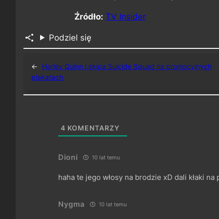
Źródło:
TV Insider
Podziel się
←
Harley Quinn i ekipa Suicide Squad na promocyjnych
plakatach
4
KOMENTARZY
Dioni
10 lat temu
haha te jego włosy na brodzie xD dali kłaki na 
Nygma
10 lat temu