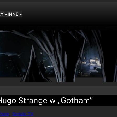
RY
INNE
Hugo Strange w „Gotham”
tham
, 
Seriale TV