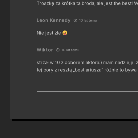
Troszkę za krótka ta broda, ale jest the best! 
Leon Kennedy
10 lat temu
Nie jest źle
Wiktor
10 lat temu
strzał w 10 z doborem aktora:) mam nadzieję, 
tej pory z resztą „bestiariusza” różnie to byw