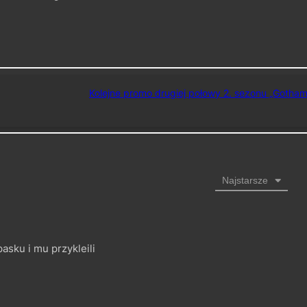
Kolejne promo drugiej połowy 2. sezonu „Gotham
Najstarsze
pasku i mu przykleili