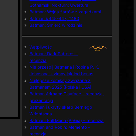
Gothamski Nokturn: Uwertura
Batman: Wojna żartów z zagadkami
Batman #445-447, #480
Batman: Śmierć w rodzinie
Wątpliwość
Batman: Dark Patterns –
recenzja
Nie prześpij Batmana i Robina P. K.
Johnsona + zimny jak lód bonus
Najlepsze komiksy związane z
Batmanem 2025 (Polska i USA)
Batman Arkham: Clayface – recenzja,
prezentacja
Batman i ukryty skarb Berniego
Wrightsona
Batman: Full Moon (Pełnia) – recenzja
Batman and Robin: Memento –
recenzja