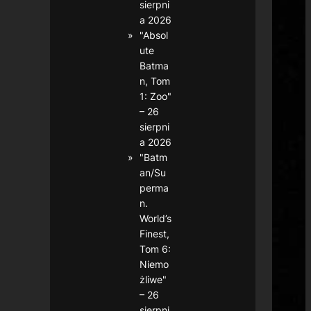
sierpni
a 2026
"Absol
ute
Batma
n, Tom
1: Zoo"
– 26
sierpni
a 2026
"Batm
an/Su
perma
n.
World’s
Finest,
Tom 6:
Niemo
żliwe"
– 26
sierpni