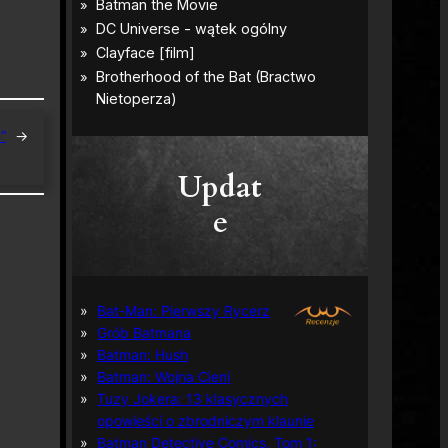
”
→
Updat
e
Bat-Man: Pierwszy Rycerz
Grób Batmana
Batman: Hush
Batman: Wojna Cieni
Tuzy Jokera: 13 klasycznych
opowieści o zbrodniczym klaunie
Batman Detective Comics, Tom 1: