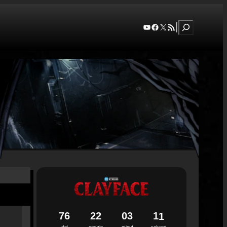
Szukaj
YouTube
Facebook
X
RSS Feed
|
7
6
2
2
0
3
1
0
dni
godzin
minut
sekund