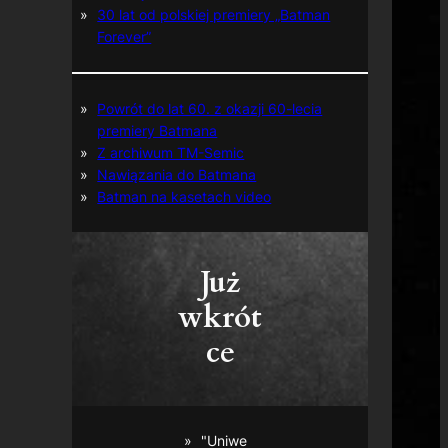
30 lat od polskiej premiery „Batman
Forever”
Powrót do lat 60. z okazji 60-lecia
premiery Batmana
Z archiwum TM-Semic
Nawiązania do Batmana
Batman na kasetach video
Już
wkrót
ce
"Uniwe