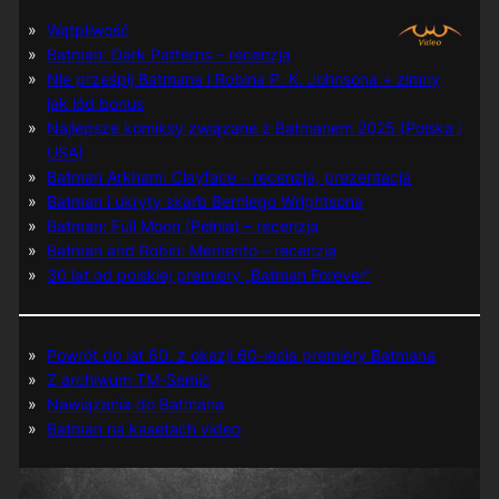
Wątpliwość
Batman: Dark Patterns – recenzja
Nie prześpij Batmana i Robina P. K. Johnsona + zimny
jak lód bonus
Najlepsze komiksy związane z Batmanem 2025 (Polska i
USA)
Batman Arkham: Clayface – recenzja, prezentacja
Batman i ukryty skarb Berniego Wrightsona
Batman: Full Moon (Pełnia) – recenzja
Batman and Robin: Memento – recenzja
30 lat od polskiej premiery „Batman Forever”
Powrót do lat 60. z okazji 60-lecia premiery Batmana
Z archiwum TM-Semic
Nawiązania do Batmana
Batman na kasetach video