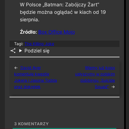
W Polsce „Batman: Zabójczy Żart”
będzie można oglądać w kiach od 19
sierpnia.
Źródło:
Box Office Mojo
Tagi:
The Killing Joke
Podziel się
←
David Ayer
Wiemy już kogo
komentuje kwestię
usłyszymy w polskim
Jokera i Jasona Todda
dubbingu „Suicide
oraz dokrętek
Squad”
→
3
KOMENTARZY