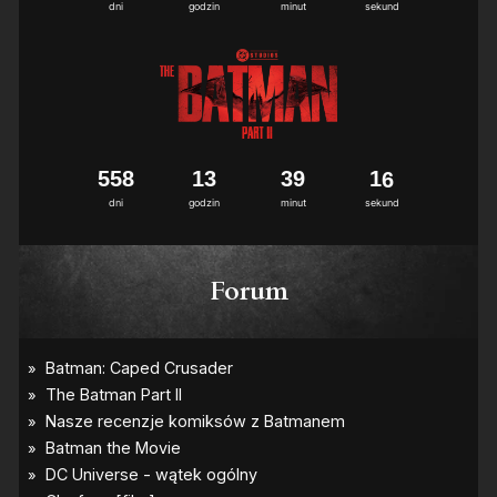
7
dni
godzin
minut
sekund
5
5
8
1
3
3
9
1
5
6
dni
godzin
minut
sekund
Forum