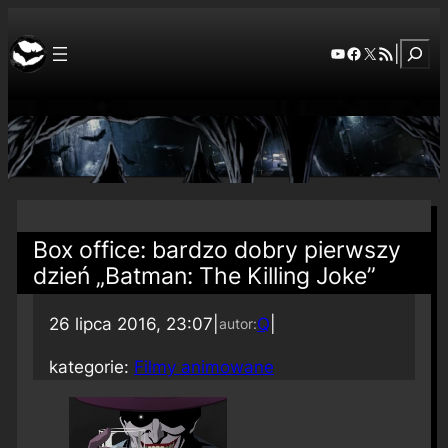
Szuka
YouTube
Facebook
X
RSS Feed
|
Box office: bardzo dobry pierwszy
dzień „Batman: The Killing Joke”
26 lipca 2016, 23:07
|
Q
|
autor:
kategorie:
Filmy animowane