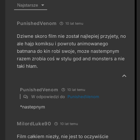
Najstarsze
PunishedVenom
10 lat temu
Dziwne skoro film nie został najlepiej przyjety, no
ale hajp komiksu i powrotu animowanego
batmana do kin robi swoje, moze nastempnym
razem zrobia coś w stylu god and monsters a nie
taki hłam.
PunishedVenom
10 lat temu
W odpowiedzi do
PunishedVenom
*nastepnym
MilordLuke90
10 lat temu
Film całkiem niezły, nie jest to oczywiście