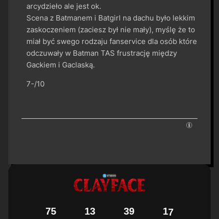
arcydzieło ale jest ok.
Scena z Batmanem i Batgirl na dachu było lekkim
zaskoczeniem (zaciesz był nie mały), myślę że to
miał być swego rodzaju fanservice dla osób które
odczuwały w Batman TAS frustrację między
Gackiem i Gaclaską.
7-/10
7
5
1
3
3
9
1
5