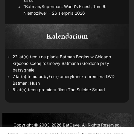
"Batman/Superman. World’s Finest, Tom 6:
Niemożliwe" – 26 sierpnia 2026
Kalendarium
22 lat(a) temu na planie
Batman Begins
w Chicago
kręcono scenę rozmowy Batmana i Gordona przy
batsygnale
7 lat(a) temu odbyła się amerykańska premiera DVD
Batman: Hush
5 lat(a) temu premiera filmu
The Suicide Squad
Copyright © 2003-2026 BatCave. All Rights Reserved.
Batman and all related characters and elements are the