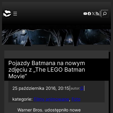
Szuka
YouTube
Facebook
X
RSS Feed
|
Pojazdy Batmana na nowym
zdjęciu z „The LEGO Batman
Movie”
25 października 2016, 20:15
|
Q
|
autor:
kategorie:
Filmy animowane
, 
Foto
Warner Bros. udostępniło nowe