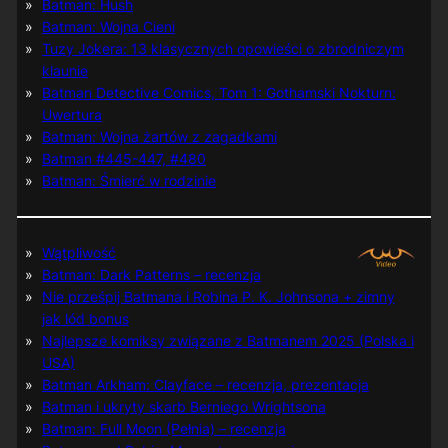
Batman: Hush
Batman: Wojna Cieni
Tuzy Jokera: 13 klasycznych opowieści o zbrodniczym
klaunie
Batman Detective Comics, Tom 1: Gothamski Nokturn:
Uwertura
Batman: Wojna żartów z zagadkami
Batman #445-447, #480
Batman: Śmierć w rodzinie
Wątpliwość
Batman: Dark Patterns – recenzja
Nie prześpij Batmana i Robina P. K. Johnsona + zimny
jak lód bonus
Najlepsze komiksy związane z Batmanem 2025 (Polska i
USA)
Batman Arkham: Clayface – recenzja, prezentacja
Batman i ukryty skarb Berniego Wrightsona
Batman: Full Moon (Pełnia) – recenzja