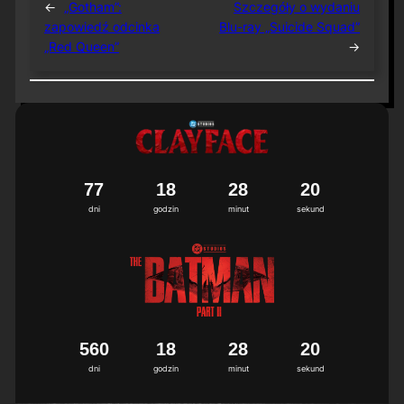
←
„Gotham”:
Szczegóły o wydaniu
zapowiedź odcinka
Blu-ray „Suicide Squad”
„Red Queen”
→
7
7
1
8
2
8
1
9
2
0
dni
godzin
minut
sekund
5
6
0
1
8
2
8
1
9
2
0
dni
godzin
minut
sekund