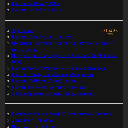
Batman #445-447, #480
Batman: Śmierć w rodzinie
Wątpliwość
Batman: Dark Patterns – recenzja
Nie prześpij Batmana i Robina P. K. Johnsona + zimny
jak lód bonus
Najlepsze komiksy związane z Batmanem 2025 (Polska i
USA)
Batman Arkham: Clayface – recenzja, prezentacja
Batman i ukryty skarb Berniego Wrightsona
Batman: Full Moon (Pełnia) – recenzja
Batman and Robin: Memento – recenzja
30 lat od polskiej premiery „Batman Forever”
Powrót do lat 60. z okazji 60-lecia premiery Batmana
Z archiwum TM-Semic
Nawiązania do Batmana