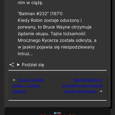
nim w ciążę.
“Batman #232” (1971)
Kiedy Robin zostaje odurzony i
porwany, to Bruce Wayne otrzymuje
żądanie okupu. Tajna tożsamość
Mrocznego Rycerza została odkryta, a
w jaskini pojawia się niespodziewany
intruz…
Podziel się
←
Porcja concept
Margot Robbie w
artów z „Justice
przyszłym roku powróci
League”
do roli Harley Quinn
→