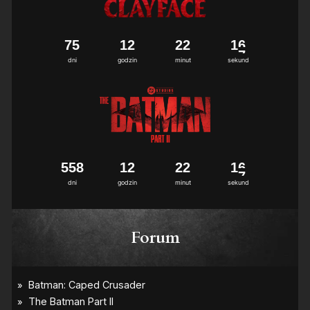
7
5
1
2
2
2
1
6
dni
godzin
minut
sekund
5
5
8
1
2
2
2
1
6
dni
godzin
minut
sekund
Forum