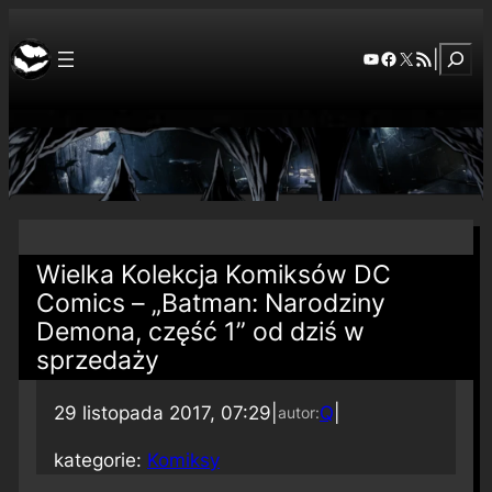
Szuka
YouTube
Facebook
X
RSS Feed
|
Wielka Kolekcja Komiksów DC
Comics – „Batman: Narodziny
Demona, część 1” od dziś w
sprzedaży
29 listopada 2017, 07:29
|
Q
|
autor:
kategorie:
Komiksy