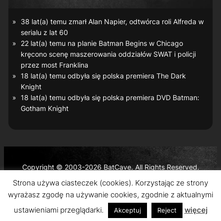
38 lat(a) temu zmarł Alan Napier, odtwórca roli Alfreda w
serialu z lat 60
22 lat(a) temu na planie
Batman Begins
w Chicago
kręcono scenę maszerowania oddziałów SWAT i policji
przez most Franklina
18 lat(a) temu odbyła się polska premiera
The Dark
Knight
18 lat(a) temu odbyła się polska premiera DVD
Batman:
Gotham Knight
Copyright © 2003-2026 BatCave. All Rights Reserved.
Batman and all related characters and elements are the
Strona używa ciasteczek (cookies). Korzystając ze strony
trademarks of © DC Comics and Warner Bros. Entertainment
wyrażasz zgodę na używanie cookies, zgodnie z aktualnymi
Inc.
ustawieniami przeglądarki.
więcej
Akceptuj
Reject