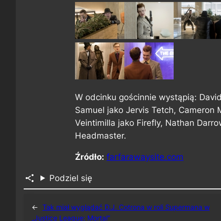
W odcinku gościnnie wystąpią: Davi
Samuel jako Jervis Tetch, Cameron 
Veintimilla jako Firefly, Nathan Dar
Headmaster.
Źródło:
farfarawaysite.com
Podziel się
←
Tak miał wyglądać D.J. Cotrona w roli Supermana w
„Justice League: Mortal”