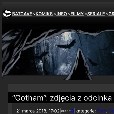
BATCAVE
KOMIKS
INFO
FILMY
SERIALE
G
“Gotham”: zdjęcia z odcink
21 marca 2018, 17:02
|
Q
|
kategorie:
Foto
, 
G
autor: