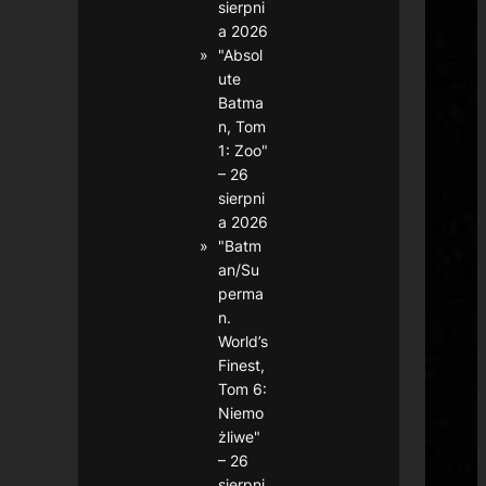
sierpni
a 2026
"Absol
ute
Batma
n, Tom
1: Zoo"
– 26
sierpni
a 2026
"Batm
an/Su
perma
n.
World’s
Finest,
Tom 6:
Niemo
żliwe"
– 26
sierpni