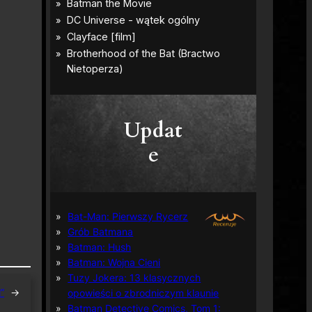
Updat
e
Bat-Man: Pierwszy Rycerz
Grób Batmana
Batman: Hush
Batman: Wojna Cieni
Tuzy Jokera: 13 klasycznych
”
→
opowieści o zbrodniczym klaunie
Batman Detective Comics, Tom 1: