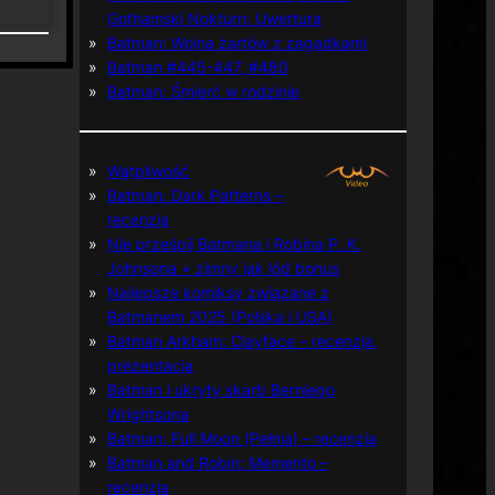
Gothamski Nokturn: Uwertura
Batman: Wojna żartów z zagadkami
Batman #445-447, #480
Batman: Śmierć w rodzinie
Wątpliwość
Batman: Dark Patterns –
recenzja
Nie prześpij Batmana i Robina P. K.
Johnsona + zimny jak lód bonus
Najlepsze komiksy związane z
Batmanem 2025 (Polska i USA)
Batman Arkham: Clayface – recenzja,
prezentacja
Batman i ukryty skarb Berniego
Wrightsona
Batman: Full Moon (Pełnia) – recenzja
Batman and Robin: Memento –
recenzja