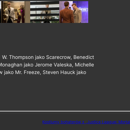
d W. Thompson jako Scarecrow, Benedict
Monaghan jako Jerome Valeska, Michelle
row jako Mr. Freeze, Steven Hauck jako
Kostiumy bohaterów z „Justice League: Mortal