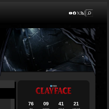
Szukaj
YouTube
Facebook
X
RSS Feed
|
7
6
0
9
4
1
2
0
dni
godzin
minut
sekund