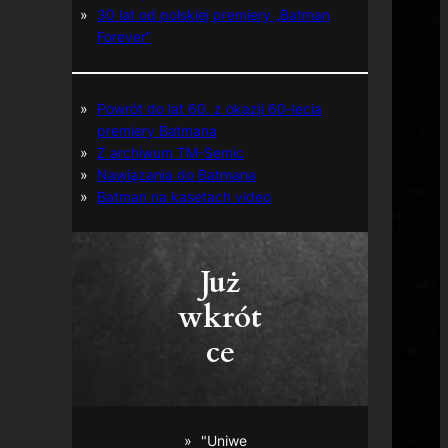
30 lat od polskiej premiery „Batman
Forever”
Powrót do lat 60. z okazji 60-lecia
premiery Batmana
Z archiwum TM-Semic
Nawiązania do Batmana
Batman na kasetach video
Już
wkrót
ce
"Uniwe