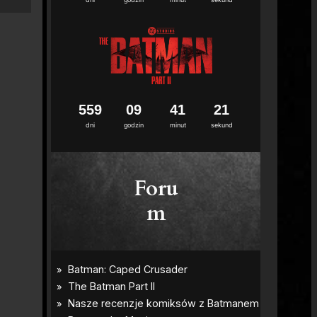
5
5
9
0
9
4
1
2
0
dni
godzin
minut
sekund
Foru
m