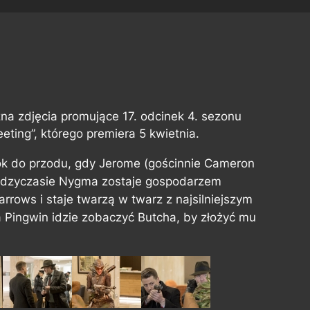
na zdjęcia promujące 17. odcinek 4. sezonu
eting”, którego premiera 5 kwietnia.
krok do przodu, gdy Jerome (gościnnie Cameron
iędzyczasie Nygma zostaje gospodarzem
rows i staje twarzą w twarz z najsilniejszym
 Pingwin idzie zobaczyć Butcha, by złożyć mu