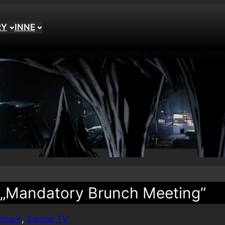
RY
INNE
a „Mandatory Brunch Meeting”
otham
, 
Seriale TV