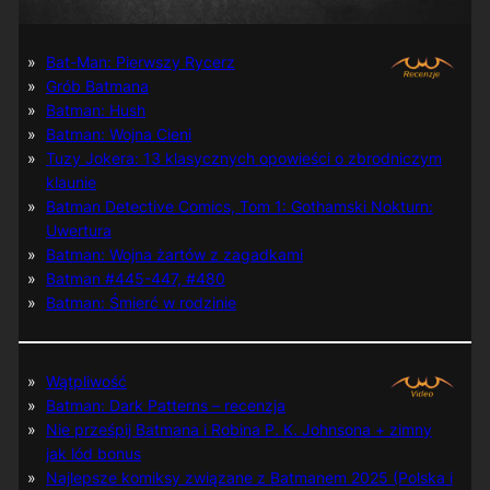
Bat-Man: Pierwszy Rycerz
Grób Batmana
Batman: Hush
Batman: Wojna Cieni
Tuzy Jokera: 13 klasycznych opowieści o zbrodniczym
klaunie
Batman Detective Comics, Tom 1: Gothamski Nokturn:
Uwertura
Batman: Wojna żartów z zagadkami
Batman #445-447, #480
Batman: Śmierć w rodzinie
Wątpliwość
Batman: Dark Patterns – recenzja
Nie prześpij Batmana i Robina P. K. Johnsona + zimny
jak lód bonus
Najlepsze komiksy związane z Batmanem 2025 (Polska i