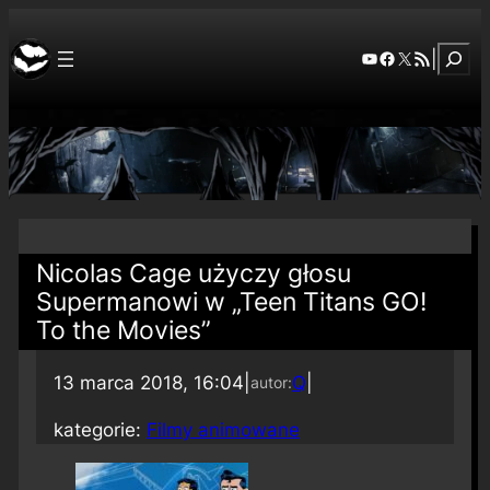
Szuka
YouTube
Facebook
X
RSS Feed
|
Nicolas Cage użyczy głosu
Supermanowi w „Teen Titans GO!
To the Movies”
13 marca 2018, 16:04
|
Q
|
autor:
kategorie:
Filmy animowane