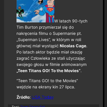
W latach 90-tych
Tim Burton przymierzał się do
nakręcenia filmu o Supermanie pt.
„Superman Lives”, w którym w roli
głównej miał wystąpić
Nicolas Cage
.
Po latach aktor będzie miał okazję
zagrać Człowieka ze stali użyczając
swojego głosu w filmie animowanym
„Teen Titans GO! To the Movies”
.
“Teen Titans GO! to the Movies”
wejdzie na ekrany kin 27 lipca.
Źródło:
USA Today
Tagi:
Teen Titans Go!