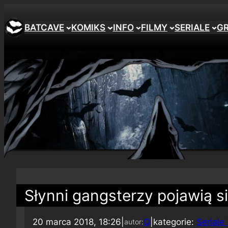
BATCAVE
KOMIKS
INFO
FILMY
SERIALE
G
Słynni gangsterzy pojawią si
20 marca 2018, 18:26
|
Q
|
kategorie:
Seriale
autor: