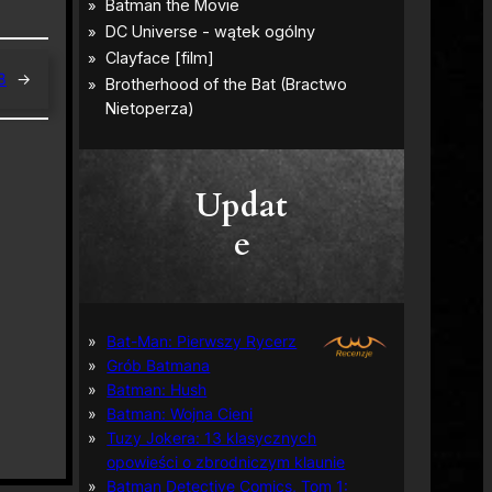
8
→
Updat
e
Bat-Man: Pierwszy Rycerz
Grób Batmana
Batman: Hush
Batman: Wojna Cieni
Tuzy Jokera: 13 klasycznych
opowieści o zbrodniczym klaunie
Batman Detective Comics, Tom 1: