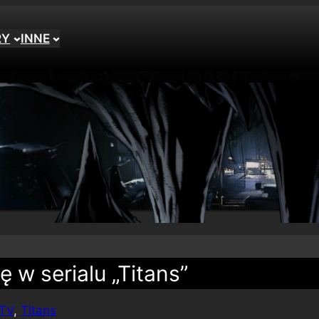
RY
INNE
ę w serialu „Titans”
 TV
, 
Titans