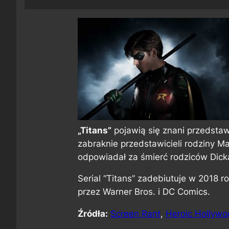
„Titans”
pojawią się znani przedstaw
zabraknie przedstawicieli rodziny M
odpowiadał za śmierć rodziców Dick
Serial “Titans” zadebiutuje w 2018 r
przez Warner Bros. i DC Comics.
Źródła:
Screen Rant
,
Heroic Hollyw