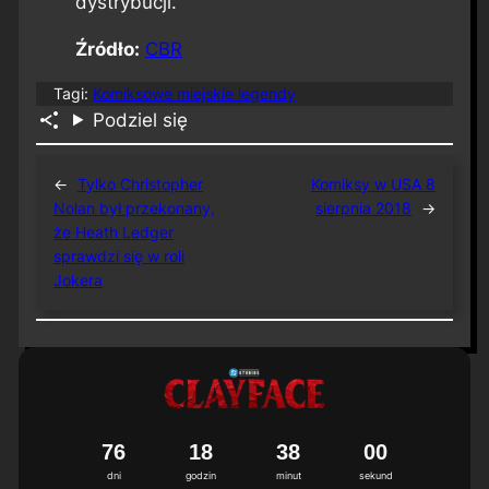
dystrybucji.
Źródło:
CBR
Tagi:
Komiksowe miejskie legendy
Podziel się
←
Tylko Christopher
Komiksy w USA 8
Nolan był przekonany,
sierpnia 2018
→
że Heath Ledger
sprawdzi się w roli
Jokera
7
6
1
8
3
8
0
0
dni
godzin
minut
sekund