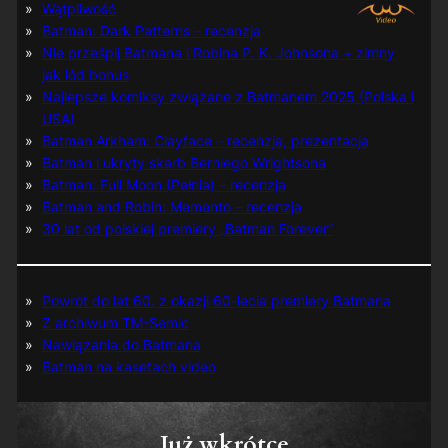
Wątpliwość
Batman: Dark Patterns – recenzja
Nie prześpij Batmana i Robina P. K. Johnsona + zimny
jak lód bonus
Najlepsze komiksy związane z Batmanem 2025 (Polska i
USA)
Batman Arkham: Clayface – recenzja, prezentacja
Batman i ukryty skarb Berniego Wrightsona
Batman: Full Moon (Pełnia) – recenzja
Batman and Robin: Memento – recenzja
30 lat od polskiej premiery „Batman Forever”
Powrót do lat 60. z okazji 60-lecia premiery Batmana
Z archiwum TM-Semic
Nawiązania do Batmana
Batman na kasetach video
Już wkrótce