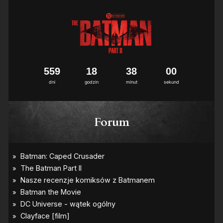
5
5
9
1
8
3
8
0
0
dni
godzin
minut
sekund
Forum