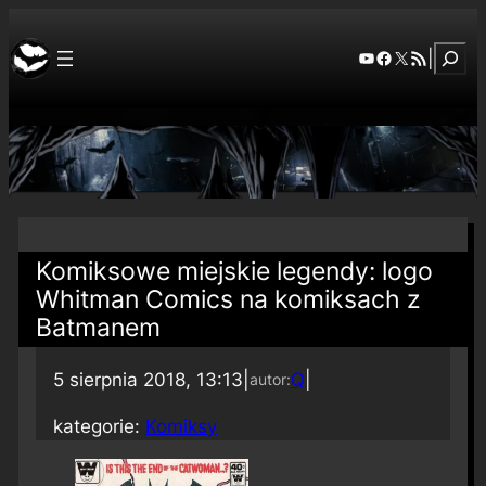
Szuka
YouTube
Facebook
X
RSS Feed
|
Komiksowe miejskie legendy: logo
Whitman Comics na komiksach z
Batmanem
5 sierpnia 2018, 13:13
|
Q
|
autor:
kategorie:
Komiksy