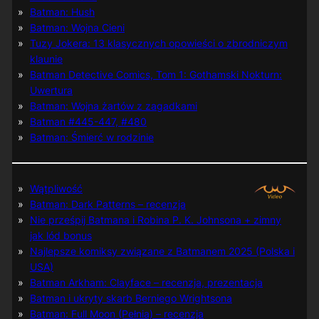
Batman: Hush
Batman: Wojna Cieni
Tuzy Jokera: 13 klasycznych opowieści o zbrodniczym
klaunie
Batman Detective Comics, Tom 1: Gothamski Nokturn:
Uwertura
Batman: Wojna żartów z zagadkami
Batman #445-447, #480
Batman: Śmierć w rodzinie
Wątpliwość
Batman: Dark Patterns – recenzja
Nie prześpij Batmana i Robina P. K. Johnsona + zimny
jak lód bonus
Najlepsze komiksy związane z Batmanem 2025 (Polska i
USA)
Batman Arkham: Clayface – recenzja, prezentacja
Batman i ukryty skarb Berniego Wrightsona
Batman: Full Moon (Pełnia) – recenzja