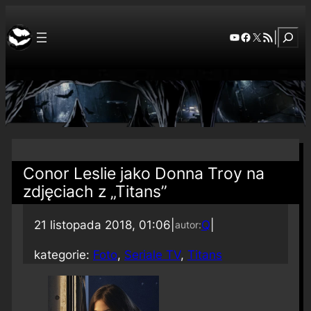
Szuka
YouTube
Facebook
X
RSS Feed
|
Conor Leslie jako Donna Troy na
zdjęciach z „Titans”
21 listopada 2018, 01:06
|
Q
|
autor:
kategorie:
Foto
, 
Seriale TV
, 
Titans