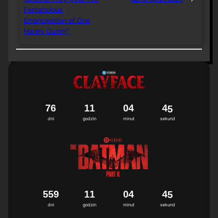
Fantabulous
Emancipation of One
Harley Quinn)”
7
6
1
1
0
4
4
4
5
dni
godzin
minut
sekund
5
5
9
1
1
0
4
4
4
5
dni
godzin
minut
sekund