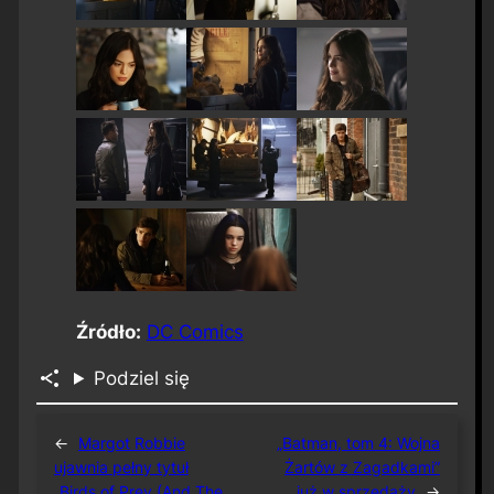
Źródło:
DC Comics
Podziel się
←
Margot Robbie
„Batman, tom 4: Wojna
ujawnia pełny tytuł
Żartów z Zagadkami”
„Birds of Prey (And The
już w sprzedaży
→