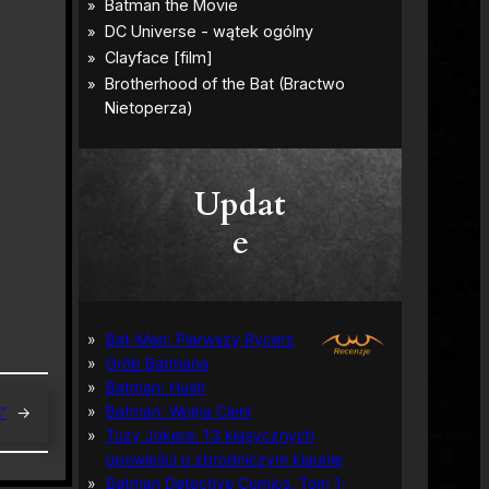
Updat
e
Bat-Man: Pierwszy Rycerz
Grób Batmana
Batman: Hush
Batman: Wojna Cieni
”
→
Tuzy Jokera: 13 klasycznych
opowieści o zbrodniczym klaunie
Batman Detective Comics, Tom 1: