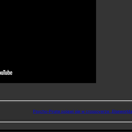
Psycho-Pirate pojawi się w crossoverze „Elseworlds