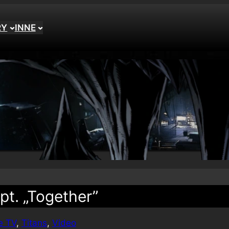
RY
INNE
pt. „Together”
e TV
, 
Titans
, 
Video