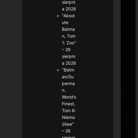
sierpni
a 2026
"Absol
ute
Batma
n, Tom
1: Zoo"
– 26
sierpni
a 2026
"Batm
an/Su
perma
n.
World’s
Finest,
Tom 6:
Niemo
żliwe"
– 26
sierpni