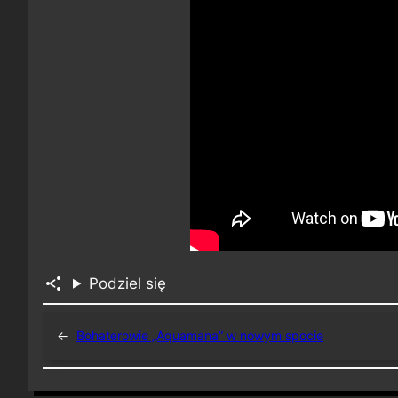
Podziel się
←
Bohaterowie „Aquamana” w nowym spocie