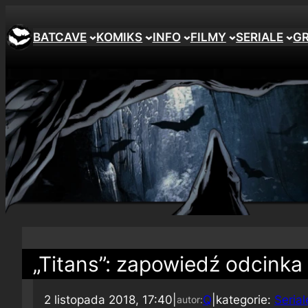
BATCAVE
KOMIKS
INFO
FILMY
SERIALE
G
„Titans”: zapowiedź odcinka 
2 listopada 2018, 17:40
|
Q
|
kategorie:
Serial
autor: