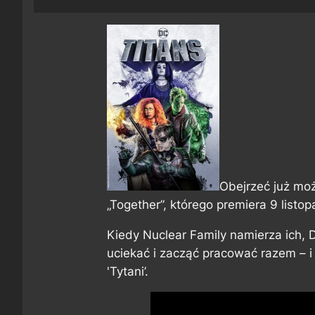
Obejrzeć już moż
„Together”, którego premiera 9 listop
Kiedy Nuclear Family namierza ich, D
uciekać i zacząć pracować razem – i 
'Tytani’.