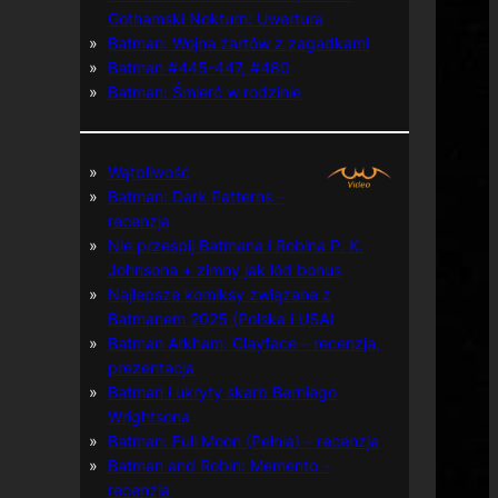
Gothamski Nokturn: Uwertura
Batman: Wojna żartów z zagadkami
Batman #445-447, #480
Batman: Śmierć w rodzinie
Wątpliwość
Batman: Dark Patterns –
recenzja
Nie prześpij Batmana i Robina P. K.
Johnsona + zimny jak lód bonus
Najlepsze komiksy związane z
Batmanem 2025 (Polska i USA)
Batman Arkham: Clayface – recenzja,
prezentacja
Batman i ukryty skarb Berniego
Wrightsona
Batman: Full Moon (Pełnia) – recenzja
Batman and Robin: Memento –
recenzja