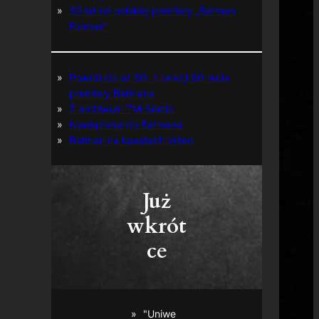
30 lat od polskiej premiery „Batman
Forever”
Powrót do lat 60. z okazji 60-lecia
premiery Batmana
Z archiwum TM-Semic
Nawiązania do Batmana
Batman na kasetach video
Już
wkrót
ce
"Uniwe