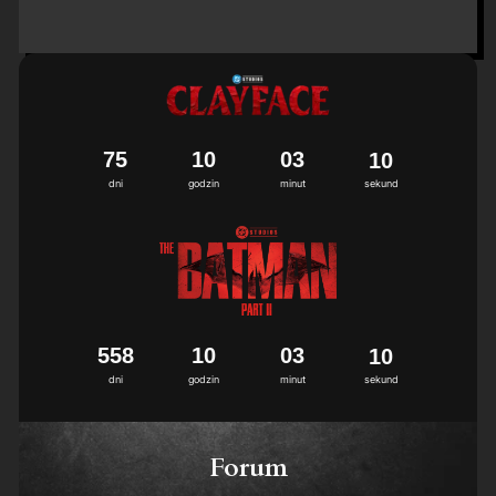
7
5
1
0
0
3
0
9
1
0
dni
godzin
minut
sekund
5
5
8
1
0
0
3
0
9
1
0
dni
godzin
minut
sekund
Forum