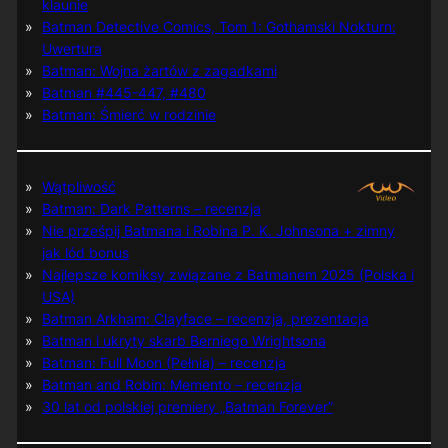
klaunie
Batman Detective Comics, Tom 1: Gothamski Nokturn:
Uwertura
Batman: Wojna żartów z zagadkami
Batman #445-447, #480
Batman: Śmierć w rodzinie
Wątpliwość
Batman: Dark Patterns – recenzja
Nie prześpij Batmana i Robina P. K. Johnsona + zimny
jak lód bonus
Najlepsze komiksy związane z Batmanem 2025 (Polska i
USA)
Batman Arkham: Clayface – recenzja, prezentacja
Batman i ukryty skarb Berniego Wrightsona
Batman: Full Moon (Pełnia) – recenzja
Batman and Robin: Memento – recenzja
30 lat od polskiej premiery „Batman Forever”