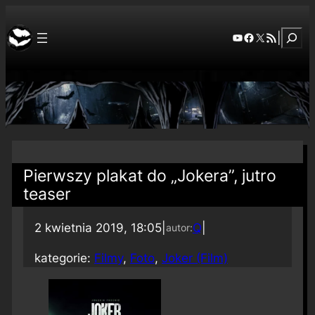
Szuka
YouTube
Facebook
X
RSS Feed
|
Pierwszy plakat do „Jokera”, jutro
teaser
2 kwietnia 2019, 18:05
|
Q
|
autor:
kategorie:
Filmy
, 
Foto
, 
Joker (Film)