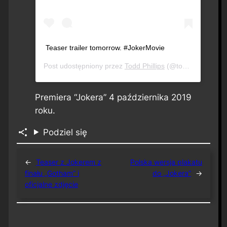
Teaser trailer tomorrow. #JokerMovie
Post udostępniony przez
Todd Phillips
(@toddphillips1)
K
Premiera “Jokera” 4 października 2019
roku.
Podziel się
←
Teaser z Jokerem z
Polska wersja plakatu
finału „Gotham” i
do „Jokera”
→
oficjalne zdjęcie