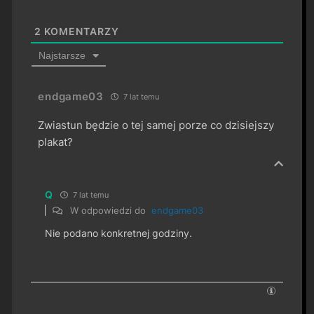
2
KOMENTARZY
Najstarsze
endgame03
7 lat temu
Zwiastun będzie o tej samej porze co dzisiejszy
plakat?
Q
7 lat temu
W odpowiedzi do
endgame03
Nie podano konkretnej godziny.