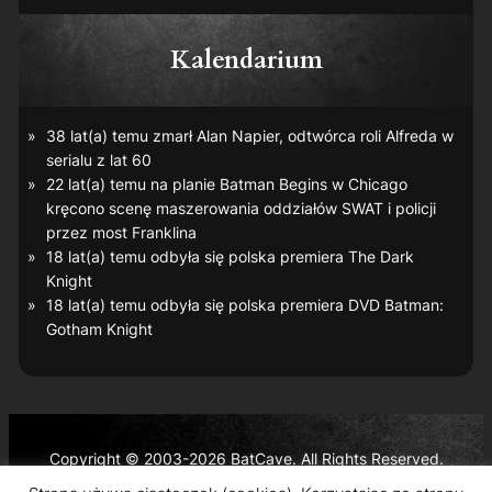
Kalendarium
38 lat(a) temu zmarł Alan Napier, odtwórca roli Alfreda w
serialu z lat 60
22 lat(a) temu na planie
Batman Begins
w Chicago
kręcono scenę maszerowania oddziałów SWAT i policji
przez most Franklina
18 lat(a) temu odbyła się polska premiera
The Dark
Knight
18 lat(a) temu odbyła się polska premiera DVD
Batman:
Gotham Knight
Copyright © 2003-2026 BatCave. All Rights Reserved.
Batman and all related characters and elements are the