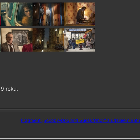
19 roku.
Fragment „Scooby-Doo and Guess Who?” z udziałem Bat