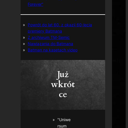
Forever”
Powrót do lat 60. z okazji 60-lecia
premiery Batmana
Z archiwum TM-Semic
Nawiązania do Batmana
Batman na kasetach video
Już
wkrót
ce
"Uniwe
rsum