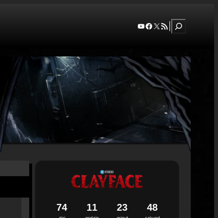
Szukaj
YouTube
Facebook
X
RSS Feed
|
7
4
1
1
2
3
4
7
dni
godzin
minut
sekund