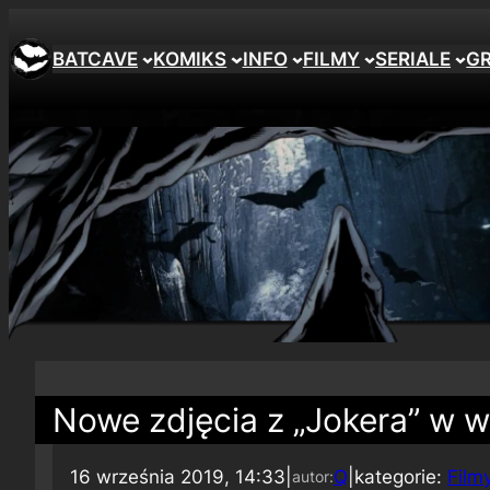
BATCAVE
KOMIKS
INFO
FILMY
SERIALE
G
Nowe zdjęcia z „Jokera” w w
16 września 2019, 14:33
|
Q
|
kategorie:
Film
autor: