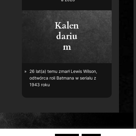
Kalen
dariu
m
26 lat(a) temu zmarł Lewis Wilson,
odtwórca roli Batmana w serialu z
1943 roku
r Bros. Entertainment Inc.