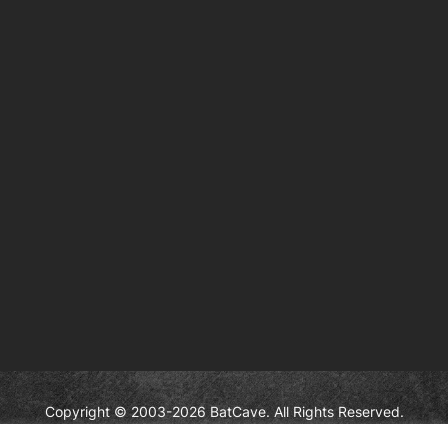
Copyright © 2003-2026 BatCave. All Rights Reserved.
aracters and elements are the trademarks of © DC Comics and Warne