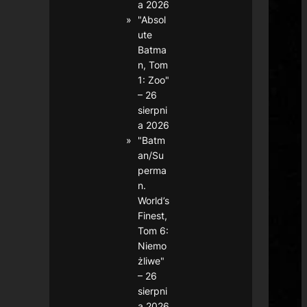
a 2026
"Absol
ute
Batma
n, Tom
1: Zoo"
– 26
sierpni
a 2026
"Batm
an/Su
perma
n.
World’s
Finest,
Tom 6:
Niemo
żliwe"
– 26
sierpni
a 2026