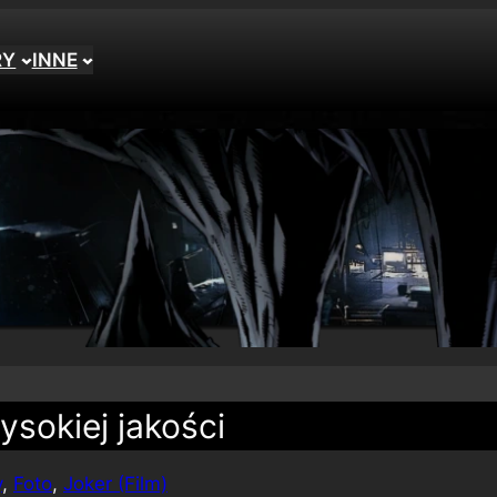
RY
INNE
ysokiej jakości
y
, 
Foto
, 
Joker (Film)