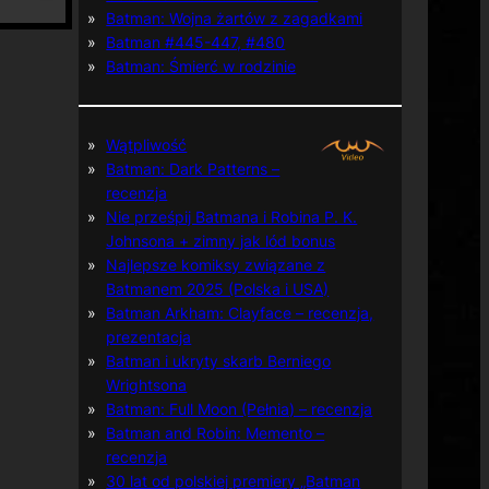
Batman: Wojna żartów z zagadkami
Batman #445-447, #480
Batman: Śmierć w rodzinie
Wątpliwość
Batman: Dark Patterns –
recenzja
Nie prześpij Batmana i Robina P. K.
Johnsona + zimny jak lód bonus
Najlepsze komiksy związane z
Batmanem 2025 (Polska i USA)
Batman Arkham: Clayface – recenzja,
prezentacja
Batman i ukryty skarb Berniego
Wrightsona
Batman: Full Moon (Pełnia) – recenzja
Batman and Robin: Memento –
recenzja
30 lat od polskiej premiery „Batman