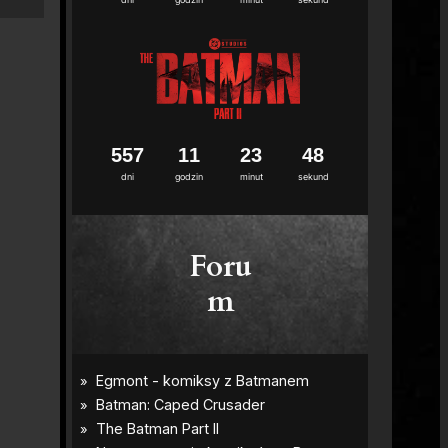
5
5
7
1
1
2
3
4
7
dni
godzin
minut
sekund
Foru
m