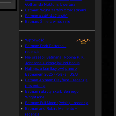
Gothamski Nokturn: Uwertura
Batman: Wojna żartów z zagadkami
Batman #445-447, #480
Batman: Śmierć w rodzinie
Wątpliwość
Batman: Dark Patterns –
recenzja
Nie prześpij Batmana i Robina P. K.
Johnsona + zimny jak lód bonus
Najlepsze komiksy związane z
Batmanem 2025 (Polska i USA)
Batman Arkham: Clayface – recenzja,
prezentacja
Batman i ukryty skarb Berniego
Wrightsona
Batman: Full Moon (Pełnia) – recenzja
Batman and Robin: Memento –
recenzja