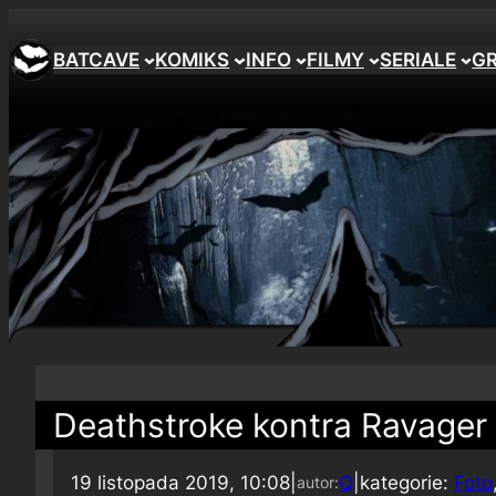
BATCAVE
KOMIKS
INFO
FILMY
SERIALE
G
Deathstroke kontra Ravager 
19 listopada 2019, 10:08
|
Q
|
kategorie:
Foto
autor: