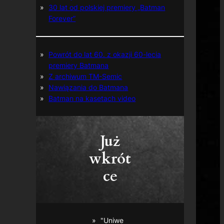
30 lat od polskiej premiery „Batman
Forever”
Powrót do lat 60. z okazji 60-lecia
premiery Batmana
Z archiwum TM-Semic
Nawiązania do Batmana
Batman na kasetach video
Już
wkrót
ce
"Uniwe