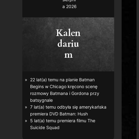
a 2026
Kalen
dariu
m
22 lat(a) temu na planie
Batman
Begins
w Chicago kręcono scenę
rozmowy Batmana i Gordona przy
batsygnale
7 lat(a) temu odbyła się amerykańska
premiera DVD
Batman: Hush
5 lat(a) temu premiera filmu
The
Suicide Squad