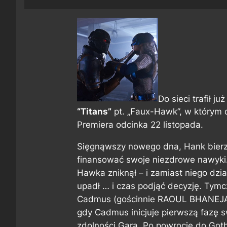
Do sieci trafił j
“Titans”
pt. „Faux-Hawk”, w którym d
Premiera odcinka 22 listopada.
Sięgnąwszy nowego dna, Hank bierze
finansować swoje niezdrowe nawyki. 
Hawka zniknął – i zamiast niego dzia
upadł … i czas podjąć decyzję. Tym
Cadmus (gościnnie RAOUL BHANEJA),
gdy Cadmus inicjuje pierwszą fazę s
zdolności Gara. Po powrocie do Got