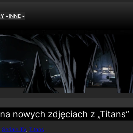
RY
INNE
na nowych zdjęciach z „Titans”
, 
Seriale TV
, 
Titans