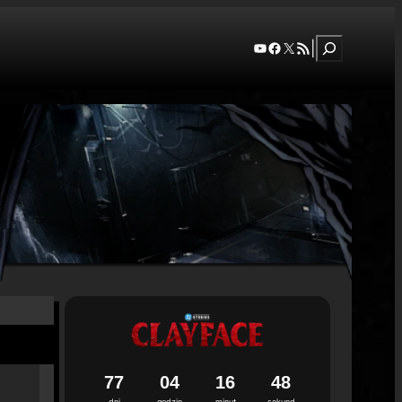
Szukaj
YouTube
Facebook
X
RSS Feed
|
7
7
0
4
1
6
4
7
dni
godzin
minut
sekund