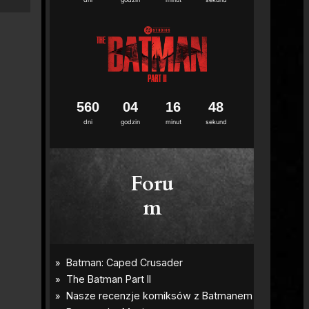
5
6
0
0
4
1
6
4
7
dni
godzin
minut
sekund
Foru
m