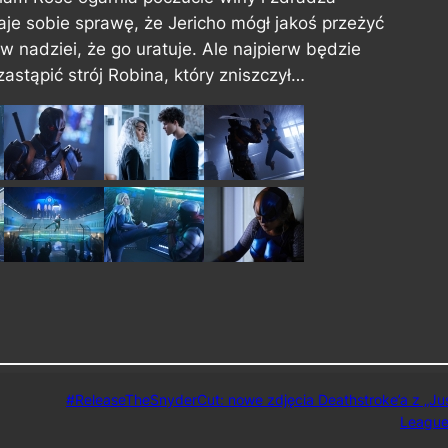
aje sobie sprawę, że Jericho mógł jakoś przeżyć
 w nadziei, że go uratuje. Ale najpierw będzie
stąpić strój Robina, który zniszczył…
#ReleaseTheSnyderCut: nowe zdjęcia Deathstroke’a z „Ju
League