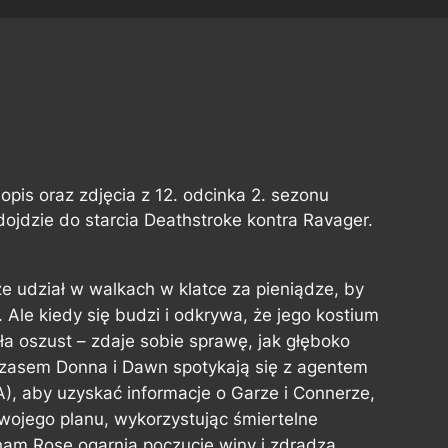
uż opis oraz zdjęcia z 12. odcinka 2. sezonu
ojdzie do starcia Deathstroke kontra Ravager.
 udział w walkach w klatce za pieniądze, by
Ale kiedy się budzi i odkrywa, że jego kostium
ła oszust – zdaje sobie sprawę, jak głęboko
czasem Donna i Dawn spotykają się z agentem
 aby uzyskać informacje o Garze i Connerze,
wojego planu, wykorzystując śmiertelne
ham Rose ogarnia poczucie winy i zdradza