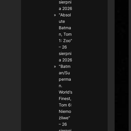
sierpni
a 2026
"Absol
ute
Batma
n, Tom
1: Zoo"
– 26
sierpni
a 2026
"Batm
an/Su
perma
n.
World’s
Finest,
Tom 6:
Niemo
żliwe"
– 26
sierpni