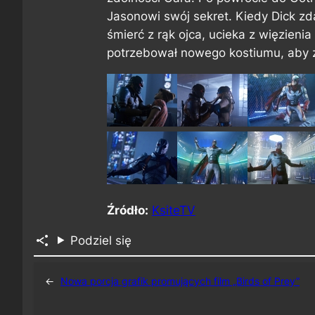
Jasonowi swój sekret. Kiedy Dick zd
śmierć z rąk ojca, ucieka z więzienia
potrzebował nowego kostiumu, aby za
Źródło:
KsiteTV
Podziel się
←
Nowa porcja grafik promujących film „Birds of Prey”