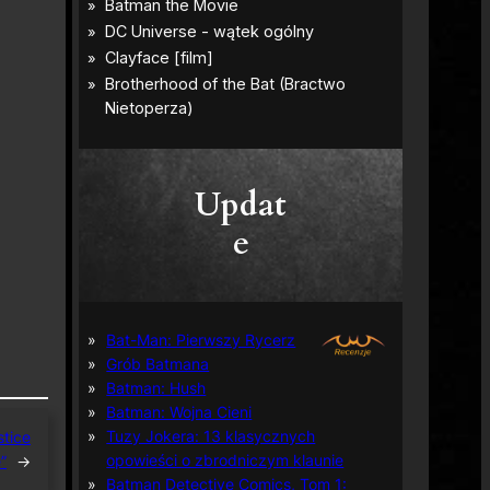
Updat
e
Bat-Man: Pierwszy Rycerz
Grób Batmana
Batman: Hush
Batman: Wojna Cieni
Tuzy Jokera: 13 klasycznych
stice
opowieści o zbrodniczym klaunie
”
→
Batman Detective Comics, Tom 1: