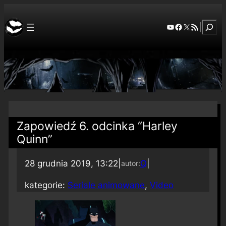
Szuka
YouTube
Facebook
X
RSS Feed
|
Zapowiedź 6. odcinka “Harley
Quinn”
28 grudnia 2019, 13:22
|
Q
|
autor:
kategorie:
Seriale animowane
, 
Video