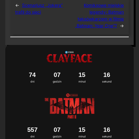
←
Scenariusz „Jokera”
Komiksowe miejskie
trafił do sieci
legendy: Batman
taksówkarzem w filmie
„Batman: Year One”?
→
7
4
0
7
1
5
1
6
dni
godzin
minut
sekund
5
5
7
0
7
1
5
1
6
dni
godzin
minut
sekund