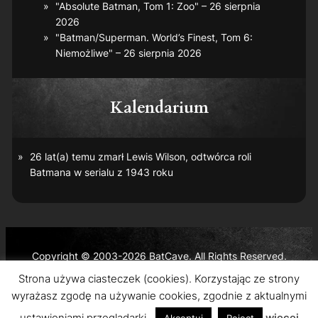
"Absolute Batman, Tom 1: Zoo" – 26 sierpnia
2026
"Batman/Superman. World’s Finest, Tom 6:
Niemożliwe" – 26 sierpnia 2026
Kalendarium
26 lat(a) temu zmarł Lewis Wilson, odtwórca roli
Batmana w serialu z 1943 roku
Copyright © 2003-2026 BatCave. All Rights Reserved.
Batman and all related characters and elements are the
Strona używa ciasteczek (cookies). Korzystając ze strony
trademarks of © DC Comics and Warner Bros. Entertainment
wyrażasz zgodę na używanie cookies, zgodnie z aktualnymi
Inc.
ustawieniami przeglądarki.
więcej