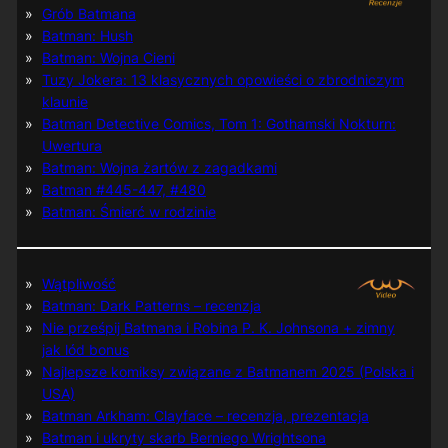
Grób Batmana
Batman: Hush
Batman: Wojna Cieni
Tuzy Jokera: 13 klasycznych opowieści o zbrodniczym
klaunie
Batman Detective Comics, Tom 1: Gothamski Nokturn:
Uwertura
Batman: Wojna żartów z zagadkami
Batman #445-447, #480
Batman: Śmierć w rodzinie
Wątpliwość
Batman: Dark Patterns – recenzja
Nie prześpij Batmana i Robina P. K. Johnsona + zimny
jak lód bonus
Najlepsze komiksy związane z Batmanem 2025 (Polska i
USA)
Batman Arkham: Clayface – recenzja, prezentacja
Batman i ukryty skarb Berniego Wrightsona