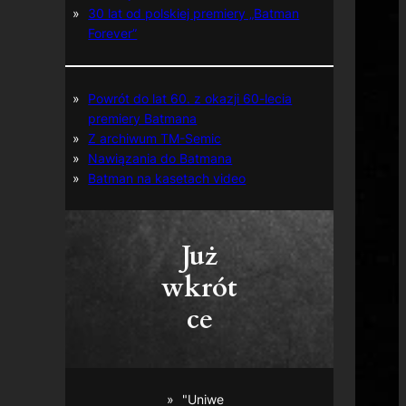
30 lat od polskiej premiery „Batman
Forever”
Powrót do lat 60. z okazji 60-lecia
premiery Batmana
Z archiwum TM-Semic
Nawiązania do Batmana
Batman na kasetach video
Już
wkrót
ce
"Uniwe