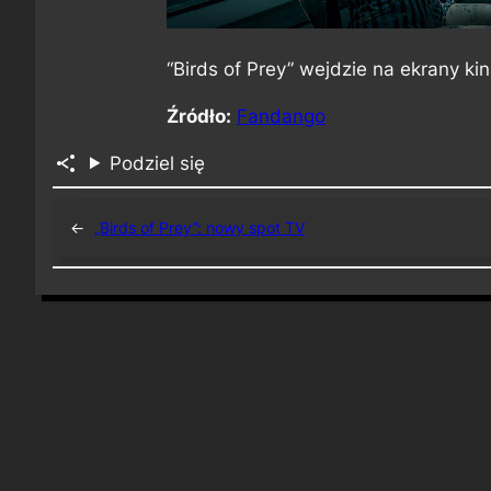
“Birds of Prey” wejdzie na ekrany ki
Źródło:
Fandango
Podziel się
←
„Birds of Prey”: nowy spot TV