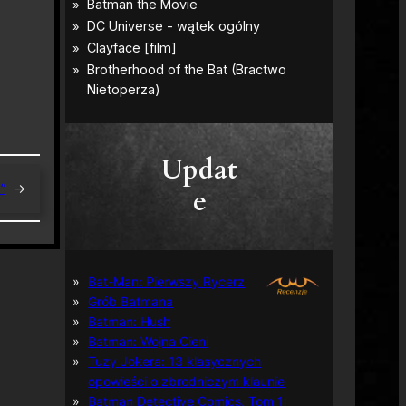
Updat
”
→
e
Bat-Man: Pierwszy Rycerz
Grób Batmana
Batman: Hush
Batman: Wojna Cieni
Tuzy Jokera: 13 klasycznych
opowieści o zbrodniczym klaunie
Batman Detective Comics, Tom 1: