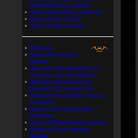
Gothamski Nokturn: Uwertura
Batman: Wojna żartów z zagadkami
Batman #445-447, #480
Batman: Śmierć w rodzinie
Wątpliwość
Batman: Dark Patterns –
recenzja
Nie prześpij Batmana i Robina P. K.
Johnsona + zimny jak lód bonus
Najlepsze komiksy związane z
Batmanem 2025 (Polska i USA)
Batman Arkham: Clayface – recenzja,
prezentacja
Batman i ukryty skarb Berniego
Wrightsona
Batman: Full Moon (Pełnia) – recenzja
Batman and Robin: Memento –
recenzja