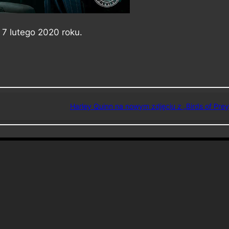
n 7 lutego 2020 roku.
Harley Quinn na nowym zdjęciu z „Birds of Prey