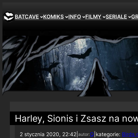
BATCAVE
KOMIKS
INFO
FILMY
SERIALE
G
Harley, Sionis i Zsasz na no
2 stycznia 2020, 22:42
|
Q
|
kategorie:
Birds 
autor: