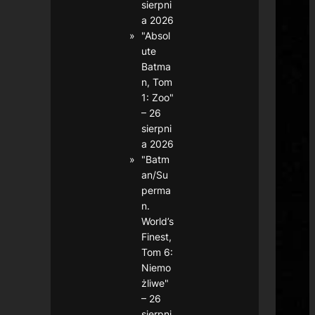
sierpni
a 2026
"Absol
ute
Batma
n, Tom
1: Zoo"
– 26
sierpni
a 2026
"Batm
an/Su
perma
n.
World’s
Finest,
Tom 6:
Niemo
żliwe"
– 26
sierpni