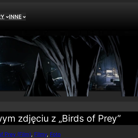
RY
INNE
wym zdjęciu z „Birds of Prey”
of Prey (Film)
, 
Filmy
, 
Foto