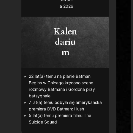
a 2026
Kalen
dariu
m
22 lat(a) temu na planie
Batman
Begins
w Chicago kręcono scenę
rozmowy Batmana i Gordona przy
batsygnale
7 lat(a) temu odbyła się amerykańska
premiera DVD
Batman: Hush
5 lat(a) temu premiera filmu
The
Suicide Squad