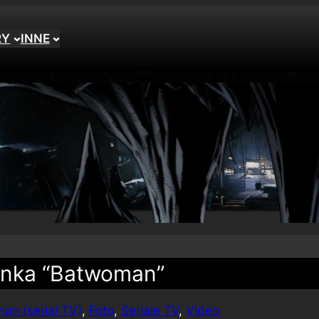
RY
INNE
cinka “Batwoman”
an (serial TV)
, 
Foto
, 
Seriale TV
, 
Video