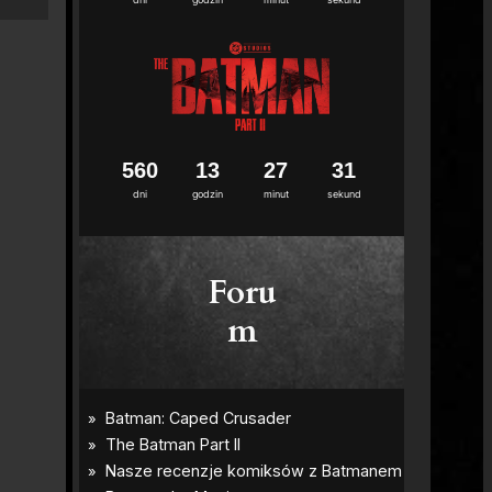
1
5
6
0
1
3
2
7
3
0
1
dni
godzin
minut
sekund
Foru
m