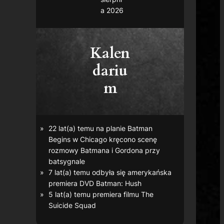
a 2026
Kalen
dariu
m
22 lat(a) temu na planie
Batman
Begins
w Chicago kręcono scenę
rozmowy Batmana i Gordona przy
batsygnale
7 lat(a) temu odbyła się amerykańska
premiera DVD
Batman: Hush
5 lat(a) temu premiera filmu
The
Suicide Squad