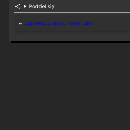
Podziel się
←
Zapowiedź 2. sezonu „Harley Quinn”