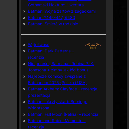
Gothamski Nokturn: Uwertura
Batman: Wojna żartów z zagadkami
Batman #445-447, #480
Batman: Śmierć w rodzinie
Wątpliwość
Batman: Dark Patterns –
recenzja
Nie prześpij Batmana i Robina P. K.
Johnsona + zimny jak lód bonus
Najlepsze komiksy związane z
Batmanem 2025 (Polska i USA)
Batman Arkham: Clayface – recenzja,
prezentacja
Batman i ukryty skarb Berniego
Wrightsona
Batman: Full Moon (Pełnia) – recenzja
Batman and Robin: Memento –
recenzja