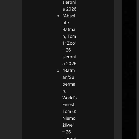
sierpni
a 2026
"Absol
ute
Batma
n, Tom
1: Zoo"
– 26
sierpni
a 2026
"Batm
an/Su
perma
n.
World’s
Finest,
Tom 6:
Niemo
żliwe"
– 26
sierpni