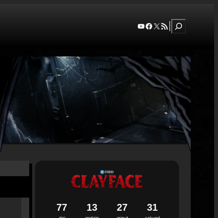
Szukaj
YouTube
Facebook
X
RSS Feed
|
7
7
1
3
2
7
3
0
dni
godzin
minut
sekund