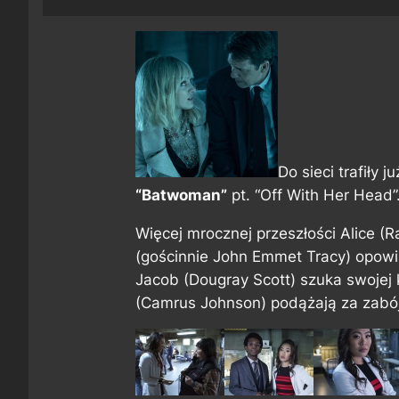
Do sieci trafiły 
“Batwoman”
pt. “Off With Her Head”
Więcej mrocznej przeszłości Alice (
(gościnnie John Emmet Tracy) opowi
Jacob (Dougray Scott) szuka swojej k
(Camrus Johnson) podążają za zabój