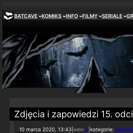
BATCAVE
KOMIKS
INFO
FILMY
SERIALE
G
Zdjęcia i zapowiedzi 15. od
10 marca 2020, 13:43
|
Q
|
kategorie:
Batwom
autor: