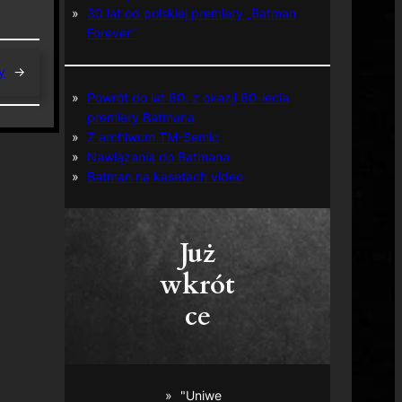
30 lat od polskiej premiery „Batman
Forever”
y
→
Powrót do lat 60. z okazji 60-lecia
premiery Batmana
Z archiwum TM-Semic
Nawiązania do Batmana
Batman na kasetach video
Już
wkrót
ce
"Uniwe