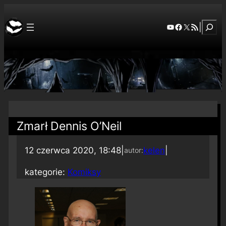
Szuka
YouTube
Facebook
X
RSS Feed
|
Zmarł Dennis O’Neil
12 czerwca 2020, 18:48
|
kelen
|
autor:
kategorie:
Komiksy