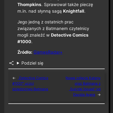
Thompkins
. Sprawował także pieczę
m.in. nad słynną sagą
Knightfall
.
Jego jedną z ostatnich prac
związanych z Batmanem czytelnicy
mogli znaleźć w
Detective Comics
#1000
.
Źródło:
GamesRadar+
Podziel się
←
„Detective Comics
Nowe zdjęcie Katany
#1027” uczci
oraz Batmana z
dziedzictwo Batmana
„Suicide Squad” od
Davida Ayera
→