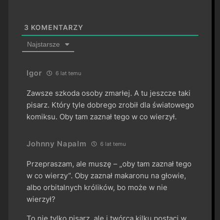
3
KOMENTARZY
Najstarsze
Igor
6 lat temu
Zawsze szkoda osoby zmarłej. A tu jeszcze taki
pisarz. Który tyle dobrego zrobił dla światowego
komiksu. Oby tam zaznał tego w co wierzył.
Johnny Napalm
6 lat temu
Przepraszam, ale muszę – „oby tam zaznał tego
w co wierzy”. Oby zaznał makaronu na głowie,
albo orbitalnych królików, bo może w nie
wierzył?
To nie tylko pisarz, ale i twórca kilku postaci w