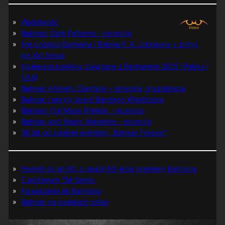
Wątpliwość
Batman: Dark Patterns – recenzja
Nie prześpij Batmana i Robina P. K. Johnsona + zimny
jak lód bonus
Najlepsze komiksy związane z Batmanem 2025 (Polska i
USA)
Batman Arkham: Clayface – recenzja, prezentacja
Batman i ukryty skarb Berniego Wrightsona
Batman: Full Moon (Pełnia) – recenzja
Batman and Robin: Memento – recenzja
30 lat od polskiej premiery „Batman Forever”
Powrót do lat 60. z okazji 60-lecia premiery Batmana
Z archiwum TM-Semic
Nawiązania do Batmana
Batman na kasetach video