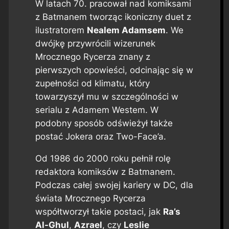
W latach 70. pracował nad komiksami
z Batmanem tworząc ikoniczny duet z
ilustratorem
Nealem Adamsem
. We
dwójkę przywrócili wizerunek
Mrocznego Rycerza znany z
pierwszych opowieści, odcinając się w
zupełności od klimatu, który
towarzyszył mu w szczególności w
serialu z Adamem Westem. W
podobny sposób odświeżył także
postać Jokera oraz Two-Face’a.
Od 1986 do 2000 roku pełnił rolę
redaktora komiksów z Batmanem.
Podczas całej swojej kariery w DC, dla
świata Mrocznego Rycerza
współtworzył takie postaci, jak
Ra’s
Al-Ghul
,
Azrael
, czy
Leslie