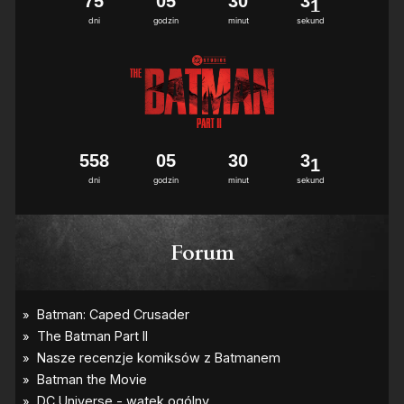
7
5
0
5
3
0
3
0
dni
godzin
minut
sekund
5
5
8
0
5
3
0
3
0
dni
godzin
minut
sekund
Forum