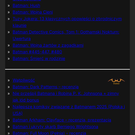
Batman: Hush
Batman: Wojna Cieni
Tuzy Jokera: 13 klasycznych opowieści o zbrodniczym
klaunie
Batman Detective Comics, Tom 1: Gothamski Nokturn:
Uwertura
Batman: Wojna żartów z zagadkami
Batman #445-447, #480
Batman: Śmierć w rodzinie
Wątpliwość
Batman: Dark Patterns – recenzja
Nie prześpij Batmana i Robina P. K. Johnsona + zimny
jak lód bonus
Najlepsze komiksy związane z Batmanem 2025 (Polska i
USA)
Batman Arkham: Clayface – recenzja, prezentacja
Batman i ukryty skarb Berniego Wrightsona
Batman: Full Moon (Pełnia) – recenzja