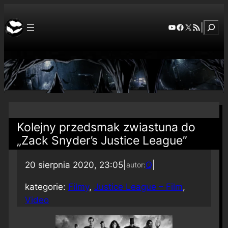
Szuka
YouTube
Facebook
X
RSS Feed
|
Kolejny przedsmak zwiastuna do
„Zack Snyder’s Justice League”
20 sierpnia 2020, 23:05
|
Q
|
autor:
kategorie:
Filmy
, 
Justice League – Film
, 
Video