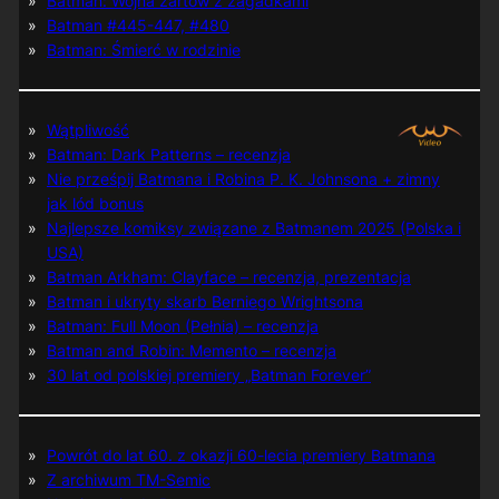
Batman: Wojna żartów z zagadkami
Batman #445-447, #480
Batman: Śmierć w rodzinie
Wątpliwość
Batman: Dark Patterns – recenzja
Nie prześpij Batmana i Robina P. K. Johnsona + zimny
jak lód bonus
Najlepsze komiksy związane z Batmanem 2025 (Polska i
USA)
Batman Arkham: Clayface – recenzja, prezentacja
Batman i ukryty skarb Berniego Wrightsona
Batman: Full Moon (Pełnia) – recenzja
Batman and Robin: Memento – recenzja
30 lat od polskiej premiery „Batman Forever”
Powrót do lat 60. z okazji 60-lecia premiery Batmana
Z archiwum TM-Semic