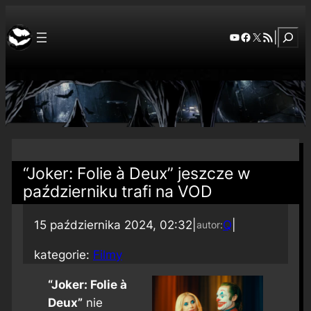
Szuka
YouTube
Facebook
X
RSS Feed
|
“Joker: Folie à Deux” jeszcze w
październiku trafi na VOD
15 października 2024, 02:32
|
Q
|
autor:
kategorie:
Filmy
“Joker: Folie à
Deux”
nie