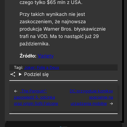
czego tylko $65 mln z USA.
Przy takich wynikach nie jest
zaskoczeniem, że najnowsza
produkcja Warner Bros. błyskawicznie
trafi na VOD. Ma to nastąpić już 29
października.
Źródło:
Variety
Tagi:
Joker: Folie a Deux
Podziel się
←
„The Penguin”:
DC przygotuje komiksy
zapowiedź 5. odcinka
specjalnie na
oraz origin Sofii Falcone
urządzenia mobilne
→