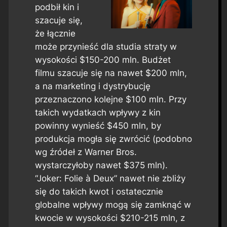
podbił kin i
szacuje się,
że łącznie
może przynieść dla studia straty w
wysokości $150-200 mln. Budżet
filmu szacuje się na nawet $200 mln,
a na marketing i dystrybucję
przeznaczono kolejne $100 mln. Przy
takich wydatkach wpływy z kin
powinny wynieść $450 mln, by
produkcja mogła się zwrócić (podobno
wg źródeł z Warner Bros.
wystarczyłoby nawet $375 mln).
“Joker: Folie à Deux” nawet nie zbliży
się do takich kwot i ostatecznie
globalne wpływy mogą się zamknąć w
kwocie w wysokości $210-215 mln, z