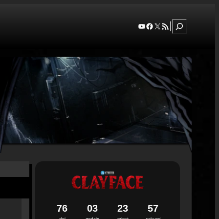
Szukaj
YouTube
Facebook
X
RSS Feed
|
7
6
0
3
2
3
5
6
7
dni
godzin
minut
sekund