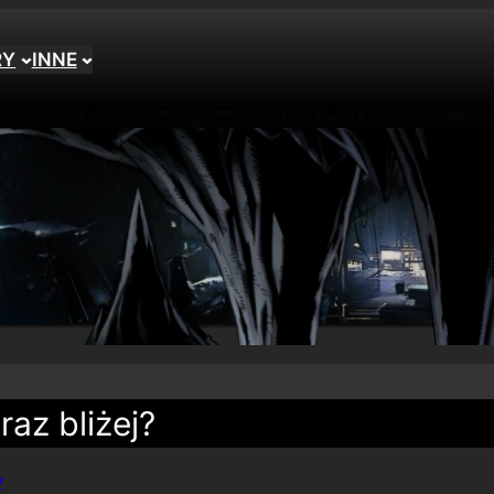
RY
INNE
raz bliżej?
y