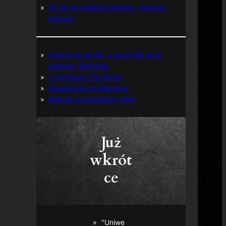
30 lat od polskiej premiery „Batman
Forever”
Powrót do lat 60. z okazji 60-lecia
premiery Batmana
Z archiwum TM-Semic
Nawiązania do Batmana
Batman na kasetach video
Już
wkrót
ce
"Uniwe