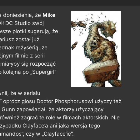
e doniesienia, że
Mike
ił DC Studio swój
sze plotki sugerują, że
iusz został już
ednak reżyserią, ze
nym filmie z serii
” miałyby się rozpocząć
 kolejna po „Supergirl”
ił, że w serialu
oprócz głosu Doctor Phosphorusowi użyczy też
s Gunn zapowiadał, że aktorzy użyczający
wnież zagrać te role w filmach aktorskich. Nie
ypadku Clayface’a ani jaka wersja tego
mandos”, czy w „Clayface’ie”.