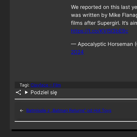
We reported on this last ye
was written by Mike Flanag
films after Supergirl. It’s a
https://t.co/KVl5l3bE9c
— Apocalyptic Horseman
2024
Tagi:
Clayface – Film
Podziel się
←
Batmissile z „Batman Returns” od Hot Toys