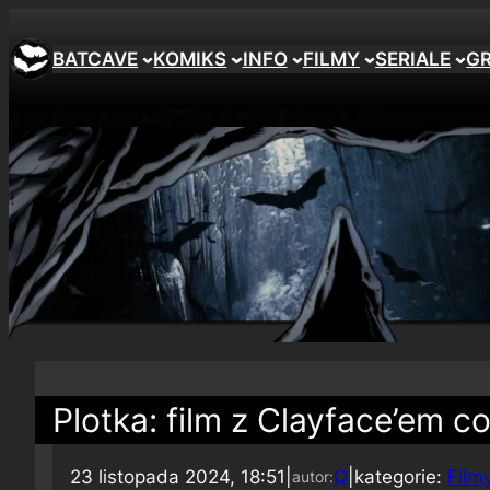
BATCAVE
KOMIKS
INFO
FILMY
SERIALE
G
Plotka: film z Clayface’em co
23 listopada 2024, 18:51
|
Q
|
kategorie:
Film
autor: