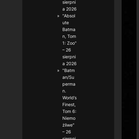
sierpni
a 2026
"Absol
ute
Batma
n, Tom
1: Zoo"
– 26
sierpni
a 2026
"Batm
an/Su
perma
n.
World’s
Finest,
Tom 6:
Niemo
żliwe"
– 26
sierpni