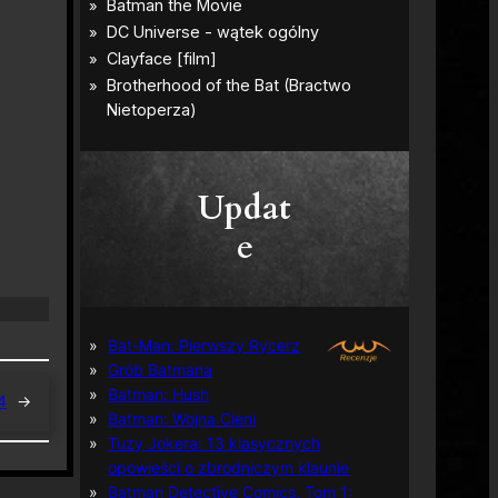
Updat
e
Bat-Man: Pierwszy Rycerz
Grób Batmana
Batman: Hush
4
→
Batman: Wojna Cieni
Tuzy Jokera: 13 klasycznych
opowieści o zbrodniczym klaunie
Batman Detective Comics, Tom 1: