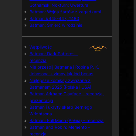
Gothamski Nokturn: Uwertura
Batman: Wojna żartów z zagadkami
Batman #445-447, #480
Batman: Śmierć w rodzinie
Wątpliwość
Batman: Dark Patterns –
recenzja
Nie prześpij Batmana i Robina P. K.
Johnsona + zimny jak lód bonus
Najlepsze komiksy związane z
Batmanem 2025 (Polska i USA)
Batman Arkham: Clayface – recenzja,
prezentacja
Batman i ukryty skarb Berniego
Wrightsona
Batman: Full Moon (Pełnia) – recenzja
Batman and Robin: Memento –
recenzja