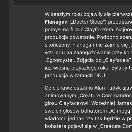
W zeszłym roku pojawiły się pierwsz
Flanagan
(„Doctor Sleep”) przedstaw
pomysł na film z Clayface’em. Najnow
produkcja powstanie. Podobno scenar
skończony. Flanagan nie zajmie się j
względu na zaangażowanie przy kolej
„Egzorcysta”. Zdjęcia do „Clayface’a
już wiosną przyszłego roku. Byłaby to
produkcja w ramach DCU.
Co ciekawe ostatnio Alan Tudyk ujawn
animowanym „Creature Commandos” 
głosu Clayface’owi. Wcześniej Jame
swoich głosów bohaterom DC mogą ró
wiadomo jednak czy tak będzie w prz
bohatera pojawi się w „Creature Com