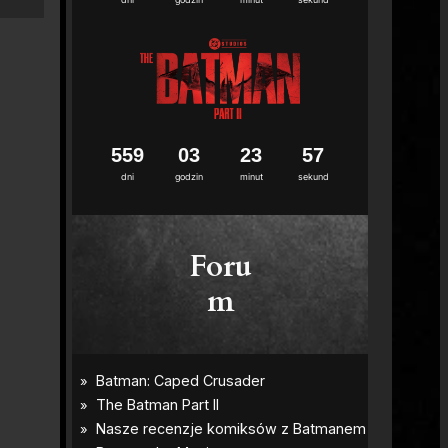
5
5
9
0
3
2
3
5
6
7
dni
godzin
minut
sekund
Foru
m