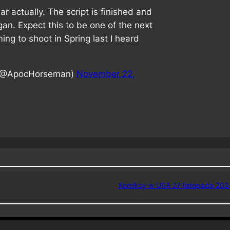
ar actually. The script is finished and
an. Expect this to be one of the next
iming to shoot in Spring last I heard
 (@ApocHorseman)
November 22,
Komiksy w USA 27 listopada 202