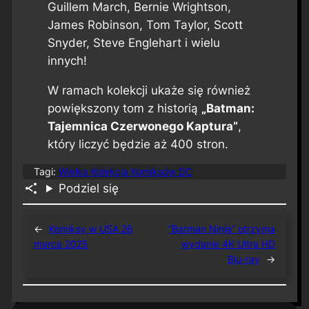
Guillem March, Bernie Wrightson,
James Robinson, Tom Taylor, Scott
Snyder, Steve Englehart i wielu
innych!
W ramach kolekcji ukaże się również
powiększony tom z historią
„Batman:
Tajemnica Czerwonego Kaptura”
,
który liczyć będzie aż 400 stron.
Tagi:
Wielka Kolekcja Komiksów DC
Podziel się
←
Komiksy w USA 26
“Batman Ninja” otrzyma
marca 2025
wydanie 4K Ultra HD
Blu-ray
→