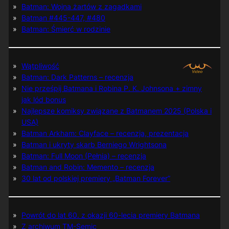
Batman: Wojna żartów z zagadkami
Batman #445-447, #480
Batman: Śmierć w rodzinie
Wątpliwość
Batman: Dark Patterns – recenzja
Nie prześpij Batmana i Robina P. K. Johnsona + zimny
jak lód bonus
Najlepsze komiksy związane z Batmanem 2025 (Polska i
USA)
Batman Arkham: Clayface – recenzja, prezentacja
Batman i ukryty skarb Berniego Wrightsona
Batman: Full Moon (Pełnia) – recenzja
Batman and Robin: Memento – recenzja
30 lat od polskiej premiery „Batman Forever”
Powrót do lat 60. z okazji 60-lecia premiery Batmana
Z archiwum TM-Semic