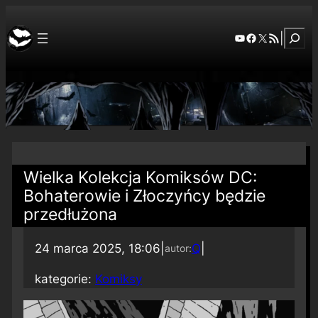
Szuka
YouTube
Facebook
X
RSS Feed
|
Wielka Kolekcja Komiksów DC:
Bohaterowie i Złoczyńcy będzie
przedłużona
24 marca 2025, 18:06
|
Q
|
autor:
kategorie:
Komiksy