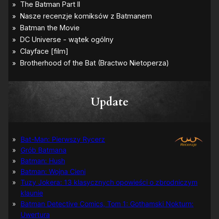
Update
Bat-Man: Pierwszy Rycerz
Grób Batmana
Batman: Hush
Batman: Wojna Cieni
Tuzy Jokera: 13 klasycznych opowieści o zbrodniczym
klaunie
Batman Detective Comics, Tom 1: Gothamski Nokturn:
Uwertura