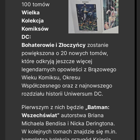
100 tomów
Wielka
Kolekcja
Komiksów
DC:
Bohaterowie i Złoczyńcy
zostanie
powiększona o 20 nowych tomów,
które odkryją jeszcze więcej
legendarnych opowieści z Brązowego
Wieku Komiksu, Okresu
Współczesnego oraz z najnowszego
rozdziału historii Uniwersum DC.
Pierwszym z nich będzie
„Batman:
Wszechświat”
autorstwa Briana
Michaela Bendisa i Nicka Deringtona.
W kolejnych tomach znajdzie się m.in.
kompletna kolekcja przygód Księcia