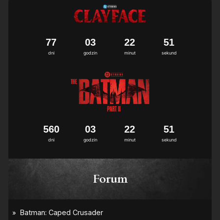
7
7
0
3
2
2
5
0
1
dni
godzin
minut
sekund
5
6
0
0
3
2
2
5
0
1
dni
godzin
minut
sekund
Forum