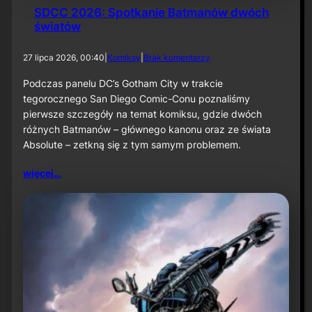
SDCC 2026: Spotkanie Batmanów dwóch
światów
d
27 lipca 2026, 00:40
|
Komiksy
|
Brak komentarzy
o
S
Podczas panelu DC’s Gotham City w trakcie
D
tegorocznego San Diego Comic-Conu poznaliśmy
C
pierwsze szczegóły na temat komiksu, gdzie dwóch
C
różnych Batmanów – głównego kanonu oraz ze świata
2
Absolute – zetkną się z tym samym problemem.
0
2
6
więcej…
:
S
p
o
t
k
a
n
i
e
B