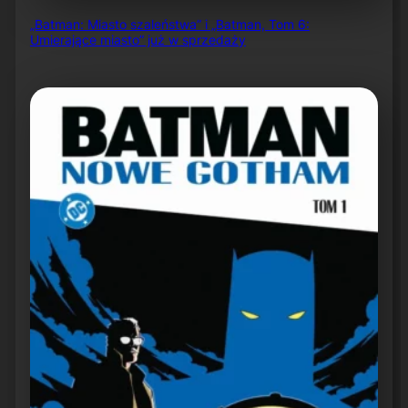
„Batman: Miasto szaleństwa” i „Batman, Tom 6:
Umierające miasto” już w sprzedaży