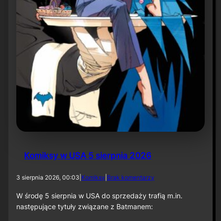
r
ó
t
d
o
r
o
l
i
k
o
m
p
o
z
y
t
Komiksy w USA 5 sierpnia 2026
o
r
a
d
3 sierpnia 2026, 00:03
|
Komiksy
|
Brak komentarzy
p
o
r
K
W środę 5 sierpnia w USA do sprzedaży trafią m.in.
z
o
następujące tytuły związane z Batmanem:
y
m
„