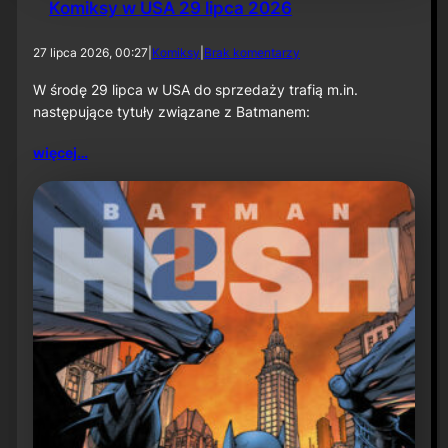
Komiksy w USA 29 lipca 2026
d
27 lipca 2026, 00:27
|
Komiksy
|
Brak komentarzy
o
K
W środę 29 lipca w USA do sprzedaży trafią m.in.
o
następujące tytuły związane z Batmanem:
m
i
więcej…
k
s
y
w
U
S
A
2
9
l
i
p
c
a
2
0
2