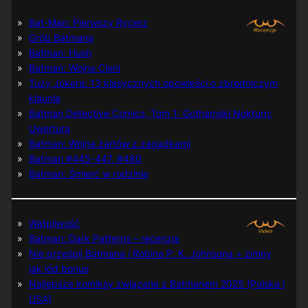
Bat-Man: Pierwszy Rycerz
Grób Batmana
Batman: Hush
Batman: Wojna Cieni
Tuzy Jokera: 13 klasycznych opowieści o zbrodniczym
klaunie
Batman Detective Comics, Tom 1: Gothamski Nokturn:
Uwertura
Batman: Wojna żartów z zagadkami
Batman #445-447, #480
Batman: Śmierć w rodzinie
Wątpliwość
Batman: Dark Patterns – recenzja
Nie prześpij Batmana i Robina P. K. Johnsona + zimny
jak lód bonus
Najlepsze komiksy związane z Batmanem 2025 (Polska i
USA)