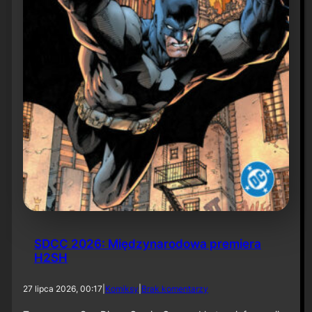
6
SDCC 2026: Międzynarodowa premiera
H2SH
d
27 lipca 2026, 00:17
|
Komiksy
|
Brak komentarzy
o