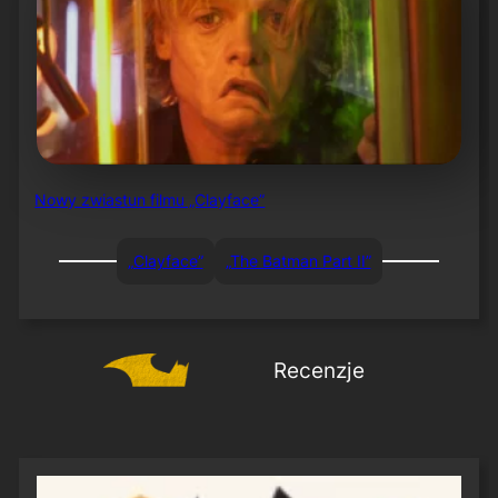
Nowy zwiastun filmu „Clayface”
„Clayface”
„The Batman Part II”
Recenzje