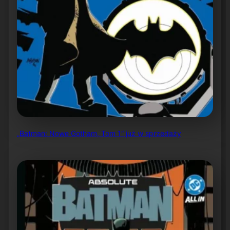
„Batman: Nowe Gotham, Tom 1” już w sprzedaży