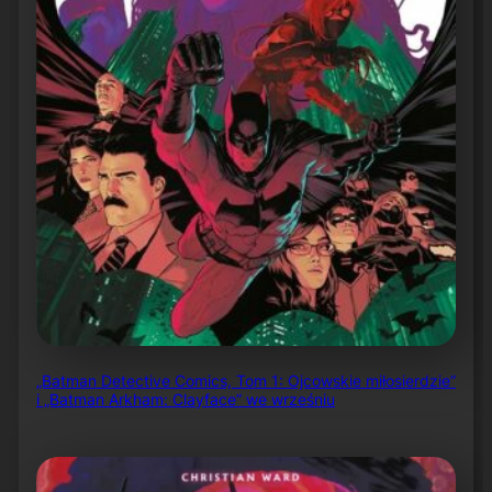
„Batman Detective Comics, Tom 1: Ojcowskie miłosierdzie”
i „Batman Arkham: Clayface” we wrześniu