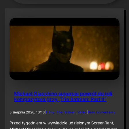
Michael Giacchino sugeruje powrót do roli
kompozytora przy „The Batman: Part II”
d
5 sierpnia 2026, 13:18
|
Filmy
, 
The Batman
, 
Video
|
Brak komentarzy
o
M
Przed tygodniem w wywiadzie udzielonym ScreenRant,
i