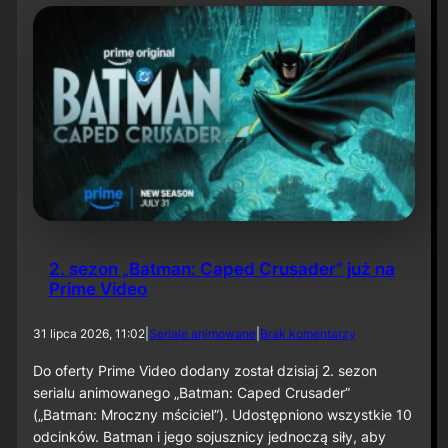
t
y
N
i
e
t
o
p
e
r
z
a
–
O
d
2. sezon „Batman: Caped Crusader” już na
c
Prime Video
i
n
e
d
31 lipca 2026, 11:02
|
Seriale animowane
|
Brak komentarzy
k
o
6
2
Do oferty Prime Video dodany został dzisiaj 2. sezon
0
.
serialu animowanego „Batman: Caped Crusader”
s
(„Batman: Mroczny mściciel”). Udostępniono wszystkie 10
e
odcinków. Batman i jego sojusznicy jednoczą siły, aby
z