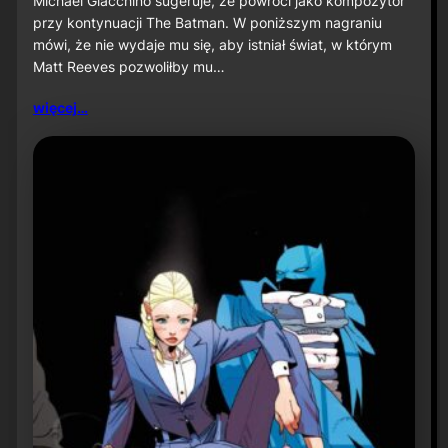
Michael Giacchino sugeruje, że powróci jako kompozytor
c
przy kontynuacji The Batman. W poniższym nagraniu
h
mówi, że nie wydaje mu się, aby istniał świat, w którym
a
Matt Reeves pozwoliłby mu…
e
l
G
więcej…
i
a
c
c
h
i
n
o
s
u
g
e
r
u
j
e
p
o
w