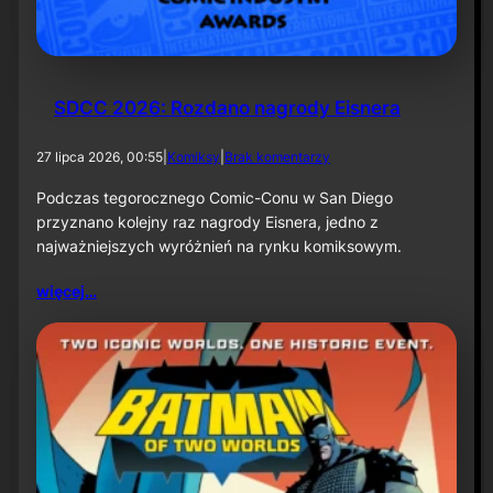
k
ą
–
i
n
f
SDCC 2026: Rozdano nagrody Eisnera
o
r
d
27 lipca 2026, 00:55
|
Komiksy
|
Brak komentarzy
m
o
a
S
Podczas tegorocznego Comic-Conu w San Diego
c
D
przyznano kolejny raz nagrody Eisnera, jedno z
j
C
a
najważniejszych wyróżnień na rynku komiksowym.
C
p
2
r
więcej…
0
a
2
s
6
o
:
w
R
a
o
z
d
a
n
o