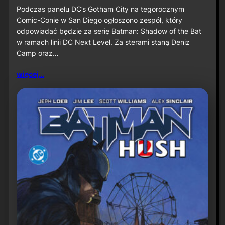
u
S
Podczas panelu DC’s Gotham City na tegorocznym
ż
D
Comic-Conie w San Diego ogłoszono zespół, który
n
C
odpowiadać będzie za serię Batman: Shadow of the Bat
a
C
w ramach linii DC Next Level. Za sterami staną Deniz
P
2
r
Camp oraz…
0
i
2
m
6
więcej…
e
:
V
D
i
e
d
n
e
i
o
z
C
a
m
p
o
r
a
z
J
a
v