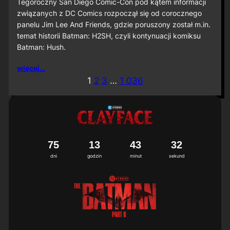
S
Tegoroczny San Diego Comic-Con pod kątem informacji
D
związanych z DC Comics rozpoczął się od corocznego
C
panelu Jim Lee And Friends, gdzie poruszony został m.in.
C
temat historii Batman: H2SH, czyli kontynuacji komiksu
2
Batman: Hush.
0
2
6
więcej…
:
1
2
3
…
1 036
M
i
ę
d
z
y
n
7
5
1
3
4
3
2
9
a
3
0
dni
godzin
minut
sekund
r
o
d
o
w
a
p
r