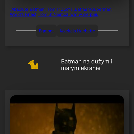
„Absolute Batman, Tom 1: Zoo” i „Batman/Superman.
World’s Finest, Tom 6: Niemożliwe” w sierpniu
Egmont
Kolekcja Hachette
Batman na dużym i
małym ekranie