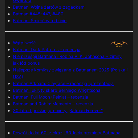
Uwertura
Batman: Wojna żartów z zagadkami
Batman #445-447, #480
Batman: Śmierć w rodzinie
Wątpliwość
Batman: Dark Patterns – recenzja
Nie prześpij Batmana i Robina P. K. Johnsona + zimny
jak lód bonus
Najlepsze komiksy związane z Batmanem 2025 (Polska i
USA)
Batman Arkham: Clayface – recenzja, prezentacja
Batman i ukryty skarb Berniego Wrightsona
Batman: Full Moon (Pełnia) – recenzja
Batman and Robin: Memento – recenzja
30 lat od polskiej premiery „Batman Forever”
Powrót do lat 60. z okazji 60-lecia premiery Batmana