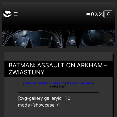
Szuka
YouTube
Facebook
X
RSS Feed
|
BATMAN: ASSAULT ON ARKHAM –
ZWIASTUNY
|
O FILMIE
|
TWÓRCY
|
OBSADA
|
PLAKATY
|
GALERIE
|
ZWIASTUNY
|
[cvg-gallery galleryId=’10’
mode=’showcase’ /]