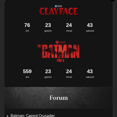
7
6
2
3
2
4
4
3
dni
godzin
minut
sekund
5
5
9
2
3
2
4
4
3
dni
godzin
minut
sekund
Forum