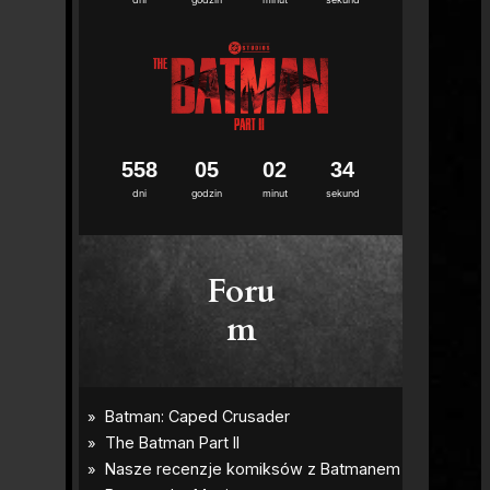
5
5
8
0
5
0
2
3
3
dni
godzin
minut
sekund
Foru
m