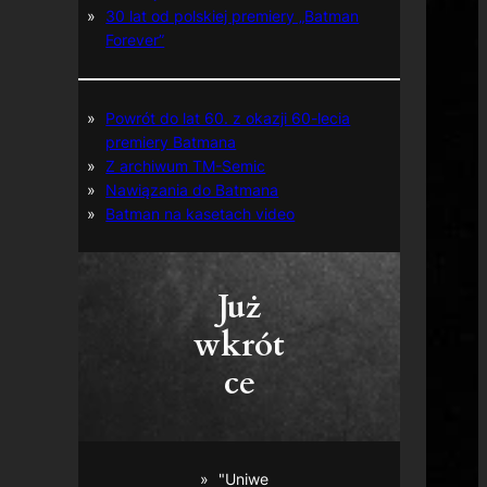
30 lat od polskiej premiery „Batman
Forever”
Powrót do lat 60. z okazji 60-lecia
premiery Batmana
Z archiwum TM-Semic
Nawiązania do Batmana
Batman na kasetach video
Już
wkrót
ce
"Uniwe