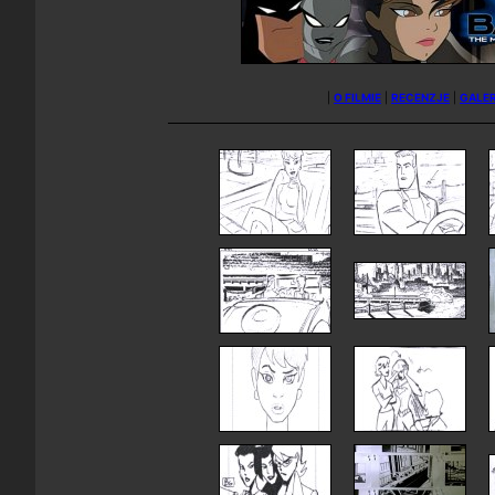
|
O FILMIE
|
RECENZJE
|
GALER