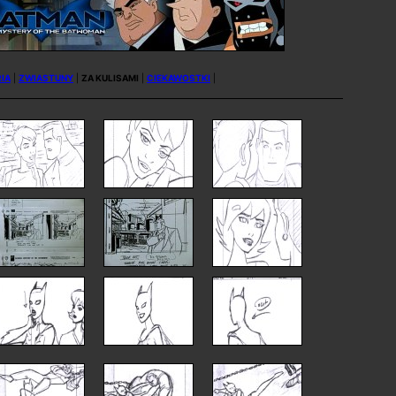
IA
|
ZWIASTUNY
|
ZA KULISAMI
|
CIEKAWOSTKI
|