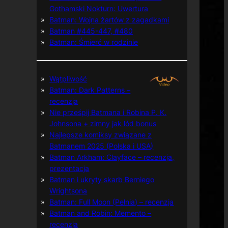
Gothamski Nokturn: Uwertura
Batman: Wojna żartów z zagadkami
Batman #445-447, #480
Batman: Śmierć w rodzinie
Wątpliwość
Batman: Dark Patterns –
recenzja
Nie prześpij Batmana i Robina P. K.
Johnsona + zimny jak lód bonus
Najlepsze komiksy związane z
Batmanem 2025 (Polska i USA)
Batman Arkham: Clayface – recenzja,
prezentacja
Batman i ukryty skarb Berniego
Wrightsona
Batman: Full Moon (Pełnia) – recenzja
Batman and Robin: Memento –
recenzja