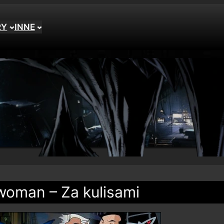
RY
INNE
woman – Za kulisami