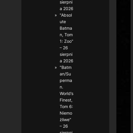
sierpni
a 2026
"Absol
ute
Batma
n, Tom
1: Zoo"
– 26
sierpni
a 2026
"Batm
an/Su
perma
n.
World’s
Finest,
Tom 6:
Niemo
żliwe"
– 26
sierpni