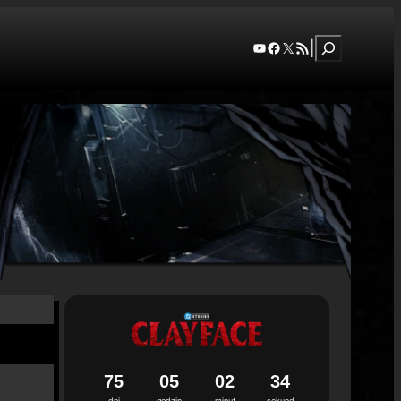
Szukaj
YouTube
Facebook
X
RSS Feed
|
7
5
0
5
0
2
3
3
dni
godzin
minut
sekund