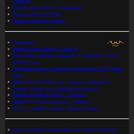
Uwertura
Batman: Wojna żartów z zagadkami
Batman #445-447, #480
Batman: Śmierć w rodzinie
Wątpliwość
Batman: Dark Patterns – recenzja
Nie prześpij Batmana i Robina P. K. Johnsona + zimny
jak lód bonus
Najlepsze komiksy związane z Batmanem 2025 (Polska i
USA)
Batman Arkham: Clayface – recenzja, prezentacja
Batman i ukryty skarb Berniego Wrightsona
Batman: Full Moon (Pełnia) – recenzja
Batman and Robin: Memento – recenzja
30 lat od polskiej premiery „Batman Forever”
Powrót do lat 60. z okazji 60-lecia premiery Batmana