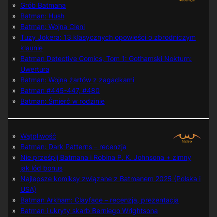
Grób Batmana
Batman: Hush
Batman: Wojna Cieni
Tuzy Jokera: 13 klasycznych opowieści o zbrodniczym
klaunie
Batman Detective Comics, Tom 1: Gothamski Nokturn:
Uwertura
Batman: Wojna żartów z zagadkami
Batman #445-447, #480
Batman: Śmierć w rodzinie
Wątpliwość
Batman: Dark Patterns – recenzja
Nie prześpij Batmana i Robina P. K. Johnsona + zimny
jak lód bonus
Najlepsze komiksy związane z Batmanem 2025 (Polska i
USA)
Batman Arkham: Clayface – recenzja, prezentacja
Batman i ukryty skarb Berniego Wrightsona