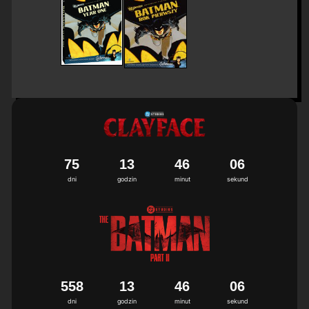
7
5
1
3
4
6
0
6
dni
godzin
minut
sekund
5
5
8
1
3
4
6
0
6
dni
godzin
minut
sekund