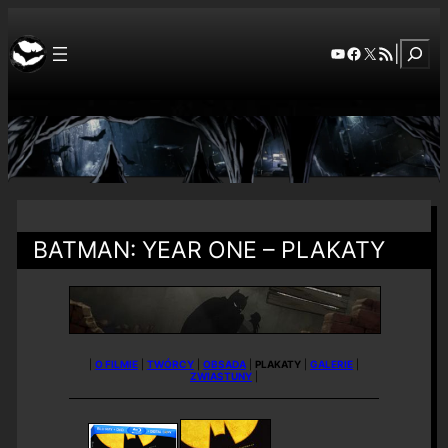
Szuka
YouTube
Facebook
X
RSS Feed
|
BATMAN: YEAR ONE – PLAKATY
|
O FILMIE
|
TWÓRCY
|
OBSADA
|
PLAKATY
|
GALERIE
|
ZWIASTUNY
|