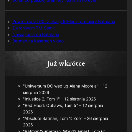
30 lat od polskiej premiery „Batman Forever”
Powrót do lat 60. z okazji 60-lecia premiery Batmana
Z archiwum TM-Semic
Nawiązania do Batmana
Batman na kasetach video
Już wkrótce
"Uniwersum DC według Alana Moore'a" – 12
sierpnia 2026
"Injustice 2, Tom 1" – 12 sierpnia 2026
"Red Hood: Outlaws, Tom 5" – 12 sierpnia
2026
"Absolute Batman, Tom 1: Zoo" – 26 sierpnia
2026
"Batman/Superman. World’s Finest, Tom 6: