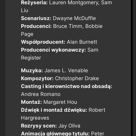
Reżyseria:
Lauren Montgomery, Sam
Liu
Scenariusz:
Dwayne McDuffie
Producenci:
Bruce Timm, Bobbie
Page
Współproducent:
Alan Burnett
Producenci wykonawczy:
Sam
Register
Muzyka:
James L. Venable
Kompozytor:
Christopher Drake
Casting i kierownictwo nad obsadą:
Andrea Romano
Montaż:
Margaret Hou
Dźwięk i montaż dźwięku:
Robert
Hargreaves
Rozrysy scen:
Jay Oliva
Animacja głównego tytułu:
Peter