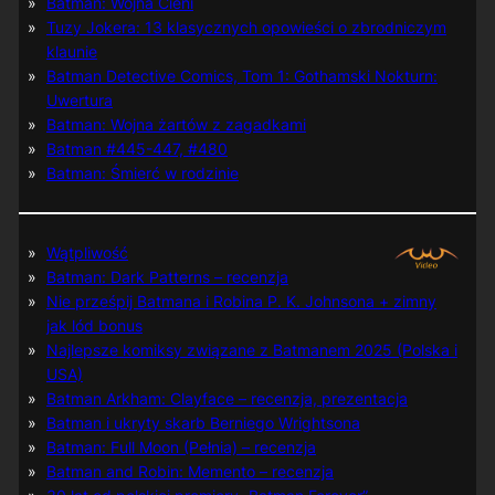
Batman: Wojna Cieni
Tuzy Jokera: 13 klasycznych opowieści o zbrodniczym
klaunie
Batman Detective Comics, Tom 1: Gothamski Nokturn:
Uwertura
Batman: Wojna żartów z zagadkami
Batman #445-447, #480
Batman: Śmierć w rodzinie
Wątpliwość
Batman: Dark Patterns – recenzja
Nie prześpij Batmana i Robina P. K. Johnsona + zimny
jak lód bonus
Najlepsze komiksy związane z Batmanem 2025 (Polska i
USA)
Batman Arkham: Clayface – recenzja, prezentacja
Batman i ukryty skarb Berniego Wrightsona
Batman: Full Moon (Pełnia) – recenzja
Batman and Robin: Memento – recenzja