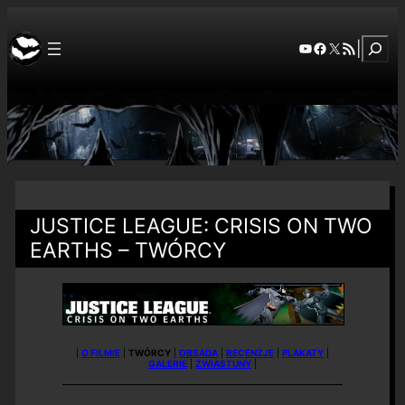
Szuka
YouTube
Facebook
X
RSS Feed
|
JUSTICE LEAGUE: CRISIS ON TWO
EARTHS – TWÓRCY
|
O FILMIE
|
TWÓRCY
|
OBSADA
|
RECENZJE
|
PLAKATY
|
GALERIE
|
ZWIASTUNY
|