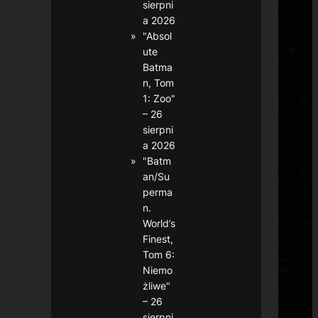
sierpni
a 2026
"Absol
ute
Batma
n, Tom
1: Zoo"
– 26
sierpni
a 2026
"Batm
an/Su
perma
n.
World’s
Finest,
Tom 6:
Niemo
żliwe"
– 26
sierpni