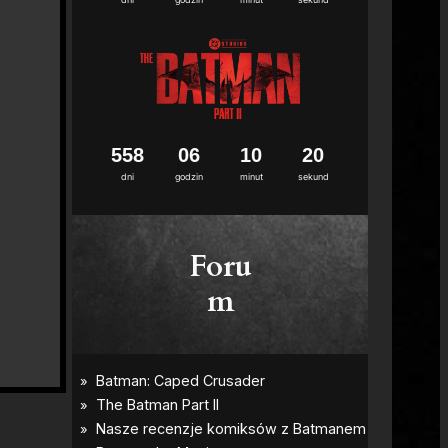
5
5
8
0
6
1
0
1
9
dni
godzin
minut
sekund
Foru
m