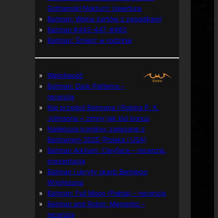
Gothamski Nokturn: Uwertura
Batman: Wojna żartów z zagadkami
Batman #445-447, #480
Batman: Śmierć w rodzinie
Wątpliwość
Batman: Dark Patterns –
recenzja
Nie prześpij Batmana i Robina P. K.
Johnsona + zimny jak lód bonus
Najlepsze komiksy związane z
Batmanem 2025 (Polska i USA)
Batman Arkham: Clayface – recenzja,
prezentacja
Batman i ukryty skarb Berniego
Wrightsona
Batman: Full Moon (Pełnia) – recenzja
Batman and Robin: Memento –
recenzja