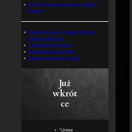
30 lat od polskiej premiery „Batman
Forever”
Powrót do lat 60. z okazji 60-lecia
premiery Batmana
Z archiwum TM-Semic
Nawiązania do Batmana
Batman na kasetach video
Już
wkrót
ce
"Uniwe