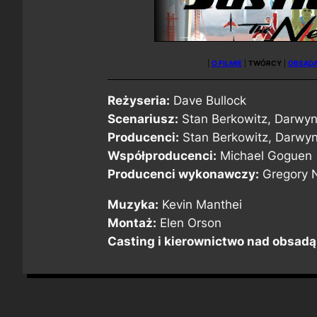
|
O FILMIE
|
TWÓRCY
|
OBSAD
Reżyseria:
Dave Bullock
Scenariusz:
Stan Berkowitz, Darwy
Producenci:
Stan Berkowitz, Darwy
Współproducenci:
Michael Goguen
Producenci wykonawczy:
Gregory 
Muzyka:
Kevin Manthei
Montaż:
Elen Orson
Casting i kierownictwo nad obsadą