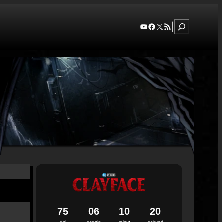
Szukaj
YouTube
Facebook
X
RSS Feed
|
7
5
0
6
1
0
1
9
dni
godzin
minut
sekund