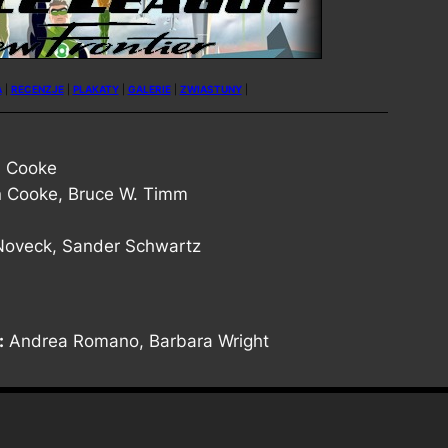
A
|
RECENZJE
|
PLAKATY
|
GALERIE
|
ZWIASTUNY
|
n Cooke
n Cooke, Bruce W. Timm
Noveck, Sander Schwartz
:
Andrea Romano, Barbara Wright