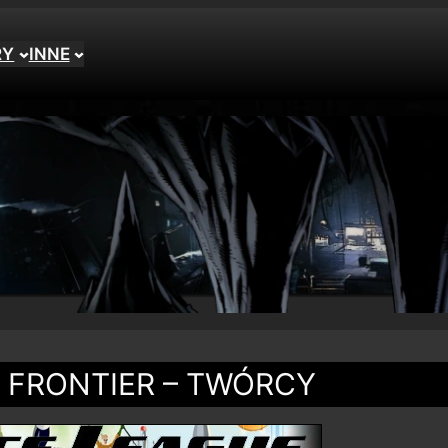
RY
INNE
W FRONTIER – TWÓRCY